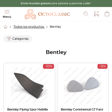
Envío mundial gratuito
para pedidos superiores a £99.*
Buscar
Menú
Todos los productos
Bentley
Categorías
Bentley
-30%
-15%
Bentley Flying Spur Hebilla
Bentley Continental GT Faro