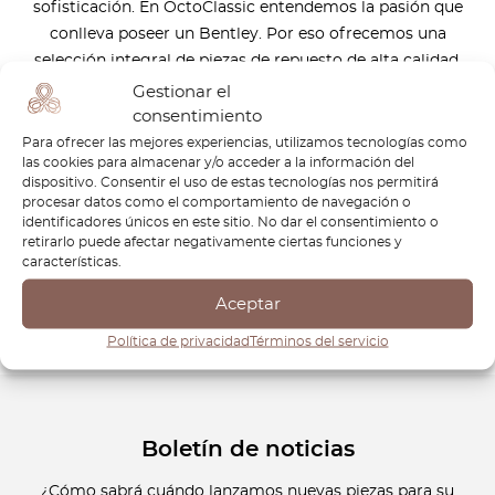
sofisticación. En OctoClassic entendemos la pasión que
conlleva poseer un Bentley. Por eso ofrecemos una
selección integral de piezas de repuesto de alta calidad,
diseñadas específicamente para estos vehículos
Gestionar el
excepcionales. Nuestro compromiso con la excelencia
consentimiento
significa que puedes confiar en nuestros productos para
Para ofrecer las mejores experiencias, utilizamos tecnologías como
las cookies para almacenar y/o acceder a la información del
mantener el rendimiento y la integridad de tu Bentley,
dispositivo. Consentir el uso de estas tecnologías nos permitirá
permitiéndote disfrutar de sus características de lujo
procesar datos como el comportamiento de navegación o
durante muchos años. Conduce con confianza, sabiendo
identificadores únicos en este sitio. No dar el consentimiento o
retirarlo puede afectar negativamente ciertas funciones y
que tu vehículo está equipado con los mejores
características.
componentes disponibles. ¡Explora la colección OctoClassic
hoy mismo!
Aceptar
Política de privacidad
Términos del servicio
Boletín de noticias
¿Cómo sabrá cuándo lanzamos nuevas piezas para su