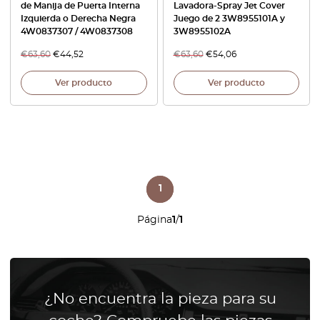
de Manija de Puerta Interna
Lavadora-Spray Jet Cover
Izquierda o Derecha Negra
Juego de 2 3W8955101A y
4W0837307 / 4W0837308
3W8955102A
€
63,60
€
44,52
€
63,60
€
54,06
Ver producto
Ver producto
1
Página
1
/
1
¿No encuentra la pieza para su