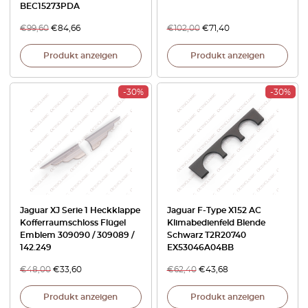
BEC15273PDA
€
99,60
€
84,66
€
102,00
€
71,40
Produkt anzeigen
Produkt anzeigen
-30%
-30%
Jaguar XJ Serie 1 Heckklappe
Jaguar F-Type X152 AC
Kofferraumschloss Flügel
Klimabedienfeld Blende
Emblem 309090 / 309089 /
Schwarz T2R20740
142.249
EX53046A04BB
€
48,00
€
33,60
€
62,40
€
43,68
Produkt anzeigen
Produkt anzeigen