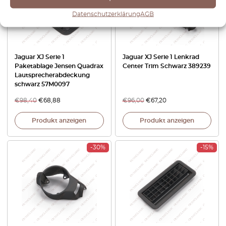
Datenschutzerklärung
AGB
Jaguar XJ Serie 1
Jaguar XJ Serie 1 Lenkrad
Paketablage Jensen Quadrax
Center Trim Schwarz 389239
Lautsprecherabdeckung
schwarz 57M0097
€
98,40
€
68,88
€
96,00
€
67,20
Produkt anzeigen
Produkt anzeigen
-30%
-15%