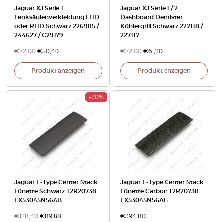
Jaguar XJ Serie 1
Jaguar XJ Serie 1 / 2
Lenksäulenverkleidung LHD
Dashboard Demister
oder RHD Schwarz 226985 /
Kühlergrill Schwarz 227118 /
244627 / C29179
227117
€
72,00
€
50,40
€
72,00
€
61,20
Produkt anzeigen
Produkt anzeigen
-30%
Jaguar F-Type Center Stack
Jaguar F-Type Center Stack
Lünette Schwarz T2R20738
Lünette Carbon T2R20738
EX53045N56AB
EX53045N56AB
€
128,40
€
89,88
€
394,80