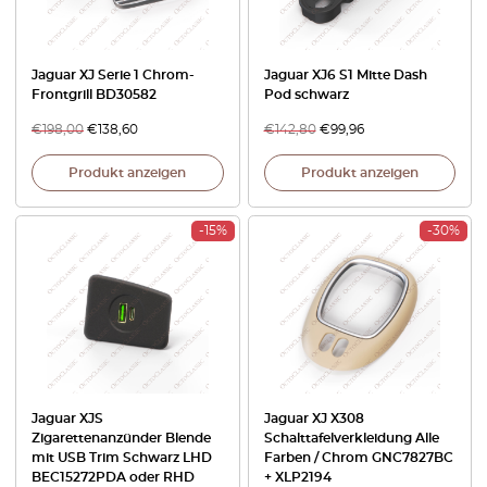
Jaguar XJ Serie 1 Chrom-
Jaguar XJ6 S1 Mitte Dash
Frontgrill BD30582
Pod schwarz
€
198,00
€
138,60
€
142,80
€
99,96
Produkt anzeigen
Produkt anzeigen
-15%
-30%
Jaguar XJS
Jaguar XJ X308
Zigarettenanzünder Blende
Schalttafelverkleidung Alle
mit USB Trim Schwarz LHD
Farben / Chrom GNC7827BC
BEC15272PDA oder RHD
+ XLP2194