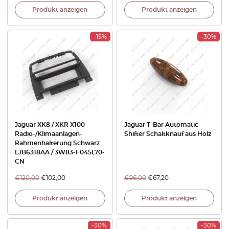
Produkt anzeigen
Produkt anzeigen
-15%
-30%
Jaguar XK8 / XKR X100
Jaguar T-Bar Automatic
Radio-/Klimaanlagen-
Shifter Schaltknauf aus Holz
Rahmenhalterung Schwarz
LJB6318AA / 3W83-F045L70-
CN
€
120,00
€
102,00
€
96,00
€
67,20
Produkt anzeigen
Produkt anzeigen
-30%
-30%