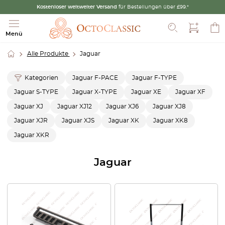
Kostenloser weltweiter Versand
für Bestellungen über £99.*
Suche
Menü
Alle Produkte
Jaguar
Kategorien
Jaguar F-PACE
Jaguar F-TYPE
Jaguar S-TYPE
Jaguar X-TYPE
Jaguar XE
Jaguar XF
Jaguar XJ
Jaguar XJ12
Jaguar XJ6
Jaguar XJ8
Jaguar XJR
Jaguar XJS
Jaguar XK
Jaguar XK8
Jaguar XKR
Jaguar