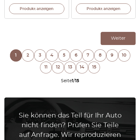
Produkt anzeigen
Produkt anzeigen
Weiter
1
2
3
4
5
6
7
8
9
10
11
12
13
14
15
Seite
1
/
15
Sie können das Teil für Ihr Auto
nicht finden? Prüfen Sie Teile
auf Anfrage. Wir reproduzieren