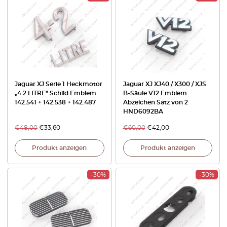
Jaguar XJ Serie 1 Heckmotor
Jaguar XJ XJ40 / X300 / XJS
„4.2 LITRE” Schild Emblem
B-Säule V12 Emblem
142.541 + 142.538 + 142.487
Abzeichen Satz von 2
HND6092BA
€
48,00
€
33,60
€
60,00
€
42,00
Produkt anzeigen
Produkt anzeigen
-30%
-30%