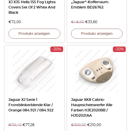
XJ XJS Hella 155 Fog Lights
„Jaguar“-Kofferraum-
Covers Set Of 2 White And
Emblem BD26762
Black
€
72,00
€
48,00
€
33,60
Produkt anzeigen
Produkt anzeigen
-30%
-30%
Jaguar XJ Serie 1
Jaguar XK8 Cabrio-
Frontblinkerblende Klar /
Hauptscheinwerfer Alle
Orange 084.921 / 084.922
Farben HJE2020BB /
HJD2021AA
€
110,40
€
77,28
€
300,00
€
210,00