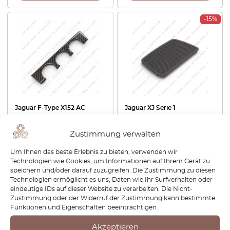
-15%
Jaguar F-Type X152 AC
Jaguar XJ Serie 1
Klimabedienfeld Blende
Armaturenbrett
Carbon T2R20740
Lautsprecher Abdeckung
Zustimmung verwalten
EX53046A04BB
schwarz 243692
Um Ihnen das beste Erlebnis zu bieten, verwenden wir
€
132,00
€
88,80
€
75,48
Technologien wie Cookies, um Informationen auf Ihrem Gerät zu
speichern und/oder darauf zuzugreifen. Die Zustimmung zu diesen
Produkt anzeigen
Produkt anzeigen
Technologien ermöglicht es uns, Daten wie Ihr Surfverhalten oder
eindeutige IDs auf dieser Website zu verarbeiten. Die Nicht-
Zustimmung oder der Widerruf der Zustimmung kann bestimmte
-30%
-30%
Funktionen und Eigenschaften beeinträchtigen.
Akzeptieren