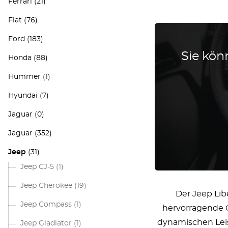
Ferrari
(21)
Fiat
(76)
Ford
(183)
Sie könn
Honda
(88)
Hummer
(1)
Hyundai
(7)
Jaguar
(0)
Jaguar
(352)
Jeep
(31)
Jeep CJ-5
(1)
Jeep Cherokee
(19)
Der Jeep Lib
Jeep Compass
(1)
hervorragende O
dynamischen Leist
Jeep Gladiator
(1)