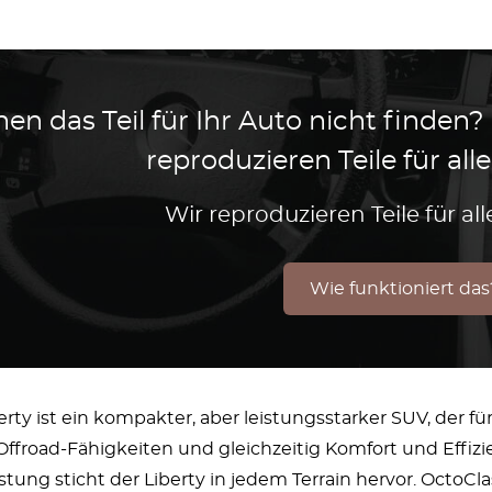
en das Teil für Ihr Auto nicht finden?
reproduzieren Teile für al
Wir reproduzieren Teile für a
Wie funktioniert das
erty ist ein kompakter, aber leistungsstarker SUV, der f
ffroad-Fähigkeiten und gleichzeitig Komfort und Effizie
ung sticht der Liberty in jedem Terrain hervor. OctoClas