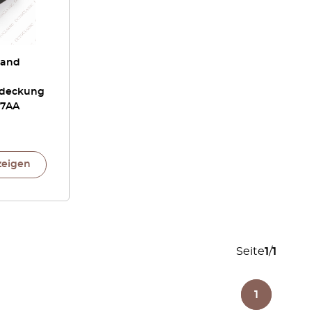
rand
deckung
17AA
zeigen
Seite
1
/
1
1