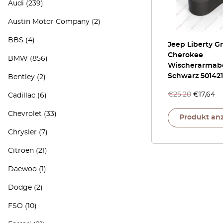
Audi
(239)
Austin Motor Company
(2)
BBS
(4)
Jeep Liberty G
Cherokee
BMW
(856)
Wischerarmab
Schwarz 50142
Bentley
(2)
€
25,20
€
17,64
Cadillac
(6)
Chevrolet
(33)
Produkt an
Chrysler
(7)
Citroen
(21)
Daewoo
(1)
Dodge
(2)
FSO
(10)