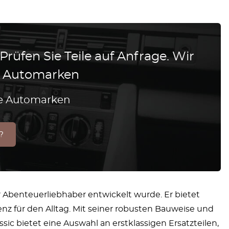
 Prüfen Sie Teile auf Anfrage. Wir
le Automarken
lle Automarken
?
ür Abenteuerliebhaber entwickelt wurde. Er bietet
nz für den Alltag. Mit seiner robusten Bauweise und
sic bietet eine Auswahl an erstklassigen Ersatzteilen,