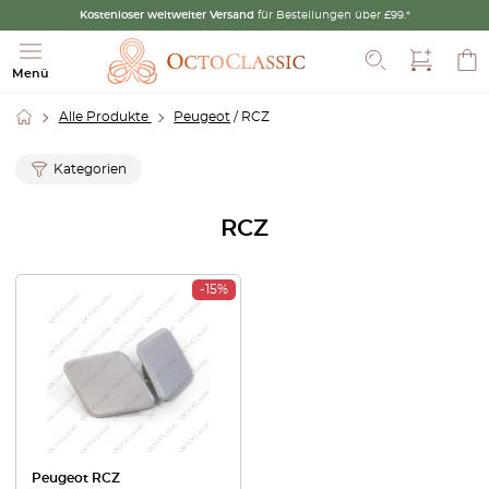
Kostenloser weltweiter Versand
für Bestellungen über £99.*
Suche
Menü
Alle Produkte
Peugeot
/ RCZ
Kategorien
RCZ
-15%
Peugeot RCZ