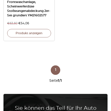
Frontwaschanlage,
Scheinwerferdüse
Stoßstangenabdeckung 2er-
Set grundiert YM21602577
€
63,60
€
54,06
Produkt anzeigen
1
Seite
1
/
1
Sie können das Teil für Ihr Auto