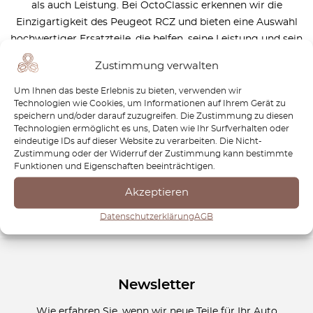
als auch Leistung. Bei OctoClassic erkennen wir die
Einzigartigkeit des Peugeot RCZ und bieten eine Auswahl
hochwertiger Ersatzteile, die helfen, seine Leistung und sein
auffälliges Aussehen zu bewahren. Ob bei der
Zustimmung verwalten
routinemäßigen Wartung oder der vollständigen
Restaurierung, unsere Komponenten wurden entwickelt,
Um Ihnen das beste Erlebnis zu bieten, verwenden wir
Technologien wie Cookies, um Informationen auf Ihrem Gerät zu
um sicherzustellen, dass Ihr Peugeot RCZ stets in Bestform
speichern und/oder darauf zuzugreifen. Die Zustimmung zu diesen
bleibt. Mit Fokus auf Präzision und Haltbarkeit sorgt
Technologien ermöglicht es uns, Daten wie Ihr Surfverhalten oder
OctoClassic dafür, dass jedes Teil zum außergewöhnlichen
eindeutige IDs auf dieser Website zu verarbeiten. Die Nicht-
Zustimmung oder der Widerruf der Zustimmung kann bestimmte
Charakter Ihres Peugeot RCZ beiträgt. Entdecken Sie noch
Funktionen und Eigenschaften beeinträchtigen.
heute unsere Kollektion und erhalten Sie Ihr Peugeot RCZ
in hervorragendem Zustand!
Akzeptieren
Datenschutzerklärung
AGB
Newsletter
Wie erfahren Sie, wenn wir neue Teile für Ihr Auto