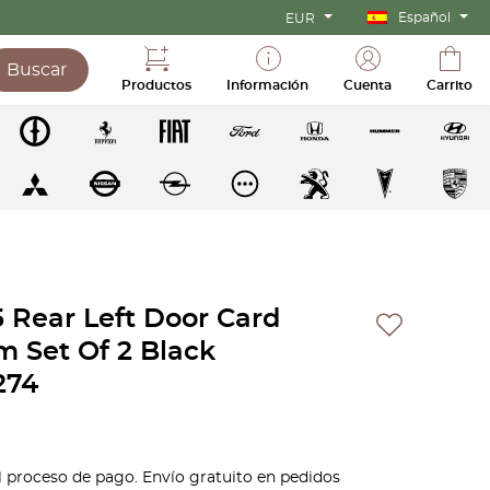
Español
EUR
Buscar
Productos
Información
Cuenta
Carrito
 Rear Left Door Card
m Set Of 2 Black
274
l proceso de pago. Envío gratuito en pedidos