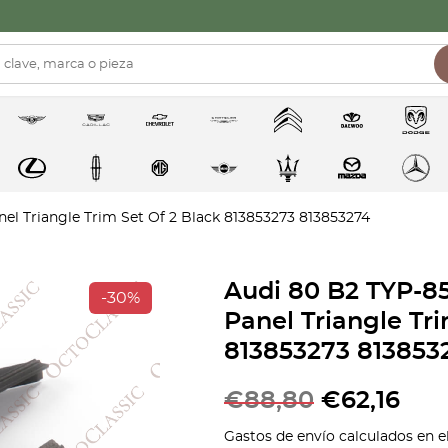
el Triangle Trim Set Of 2 Black 813853273 813853274
Audi 80 B2 TYP-85
-30%
Panel Triangle Tri
813853273 813853
€
88,80
€
62,16
Gastos de envío calculados en e