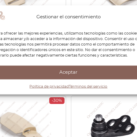
Gestionar el consentimiento
80 / 90 / 4000 B2
Audi 80 / 90 / 4000 / Cou
a ofrecer las mejores experiencias, utilizamos tecnologías como las cookie
tera Correa Soporte
Quattro B2 Tapa de la ca
a almacenar y/o acceder a la información del dispositivo. Consentir el uso 
 De 2 Todos Los Colores
fusibles interior Todos lo
tas tecnologías nos permitirá procesar datos como el comportamiento de
7174
colores 811000321D
egación o identificadores únicos en este sitio. No dar el consentimiento o
irarlo puede afectar negativamente ciertas funciones y características.
40
€
22,68
€
63,60
€
44,52
Aceptar
Ver producto
Ver producto
Política de privacidad
Términos del servicio
-30%