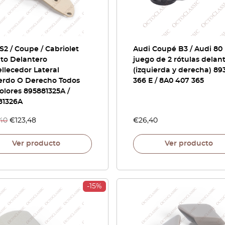
S2 / Coupe / Cabriolet
Audi Coupé B3 / Audi 80
nto Delantero
juego de 2 rótulas delan
llecedor Lateral
(izquierda y derecha) 89
ierdo O Derecho Todos
366 E / 8A0 407 365
olores 895881325A /
81326A
,40
€
123,48
€
26,40
Ver producto
Ver producto
-15%