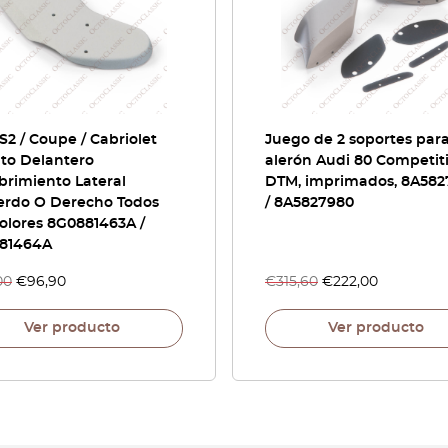
S2 / Coupe / Cabriolet
Juego de 2 soportes par
nto Delantero
alerón Audi 80 Competit
brimiento Lateral
DTM, imprimados, 8A582
ierdo O Derecho Todos
/ 8A5827980
olores 8G0881463A /
81464A
00
€
96,90
€
315,60
€
222,00
Ver producto
Ver producto