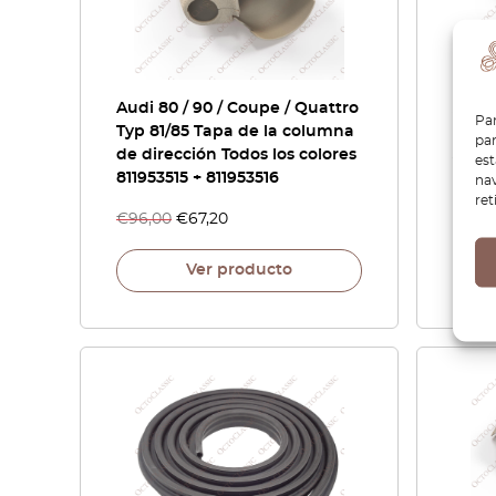
Audi 80 / 90 / Coupe / Quattro
Audi 
Par
Typ 81/85 Tapa de la columna
Guan
par
de dirección Todos los colores
Juego
es
811953515 + 811953516
81185
nav
ret
€
96,00
€
67,20
€
32,
Ver producto