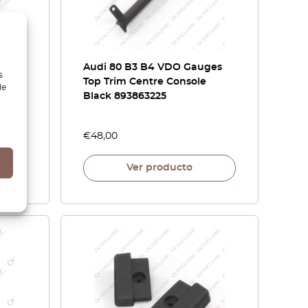
pe /
Audi 80 B3 B4 VDO Gauges
s
ja de
Top Trim Centre Console
de
s
Black 893863225
€
48,00
Ver producto