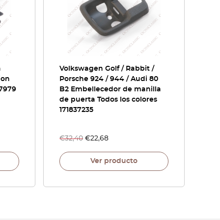
a
Volkswagen Golf / Rabbit /
ion
Porsche 924 / 944 / Audi 80
7979
B2 Embellecedor de manilla
de puerta Todos los colores
171837235
€
32,40
€
22,68
Ver producto