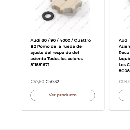
Audi 80 / 90 / 4000 / Quattro
Audi 
B2 Pomo de la rueda de
Asie
ajuste del respaldo del
Recu
asiento Todos los colores
Izqu
811881671
Los C
8G08
€
57,60
€
40,32
€
114,
Ver producto