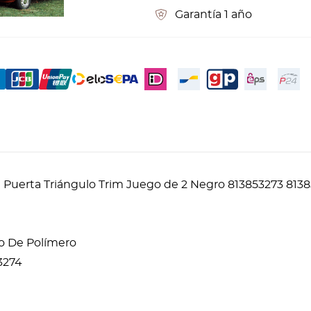
Garantía 1 año
la Puerta Triángulo Trim Juego de 2 Negro 813853273 813
vo De Polímero
3274