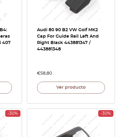
 B4:
Audi 80 90 B2 VW Golf MK2
teras
Cap For Guide Rail Left And
3 407
Right Black 443881347 /
443881348
€
58,80
Ver producto
-30%
-30%