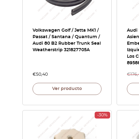
Volkswagen Golf / Jetta MK1 /
Audi 
Passat / Santana / Quantum /
Asie
Audi 80 B2 Rubber Trunk Seal
Embe
Weatherstrip 321827705A
Izqu
Los C
8958
€
50,40
€
176
Ver producto
-30%