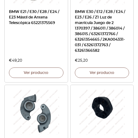
BMW E21 / E30 / E28 / E24 /
BMW E30 / E12 / E28 / E24 /
E23 Mástil de Antena
E23 / E26 / Z1 Luz de
Telescópica 65221375569
matrícula Juego de 2
1370397 / 386011 / 386014 /
386015 / 63261372766 /
63261354665 / 2KA004331-
031 / 63261372763 /
63261366582
€
49,20
€
25,20
Ver producto
Ver producto