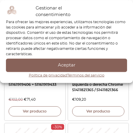
Ver producto
Ver producto
Gestionar el
consentimiento
Para ofrecer las mejores experiencias, utilizamos tecnologías como
-30%
las cookies para almacenar y/o acceder a la información del
dispositivo. Consentir el uso de estas tecnologías nos permitirá
procesar datos como el comportamiento de navegación o
identificadores únicos en este sitio. No dar el consentimiento o
retirarlo puede afectar negativamente ciertas funciones y
características.
Aceptar
BMW E24 Automatic Shifter
BMW E9 Panel de la puerta
Política de privacidad
Términos del servicio
Panel Trim Todos los colores
apoyabrazos espaciador
51161919406 + 51161919433
izquierda o derecha Chrome
51411821365 / 51411821366
€
102,00
€
71,40
€
109,20
Ver producto
Ver producto
-30%