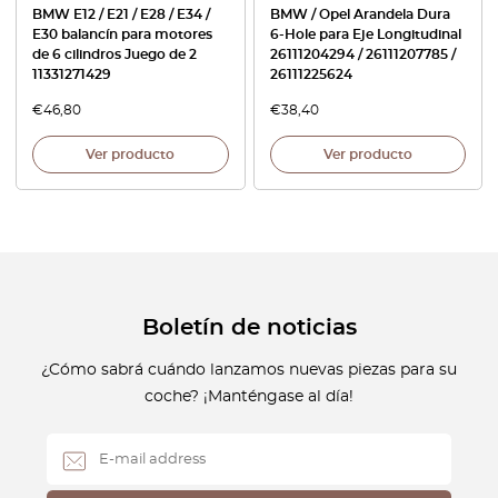
BMW E12 / E21 / E28 / E34 /
BMW / Opel Arandela Dura
E30 balancín para motores
6-Hole para Eje Longitudinal
de 6 cilindros Juego de 2
26111204294 / 26111207785 /
11331271429
26111225624
€
46,80
€
38,40
Ver producto
Ver producto
Boletín de noticias
¿Cómo sabrá cuándo lanzamos nuevas piezas para su
coche? ¡Manténgase al día!