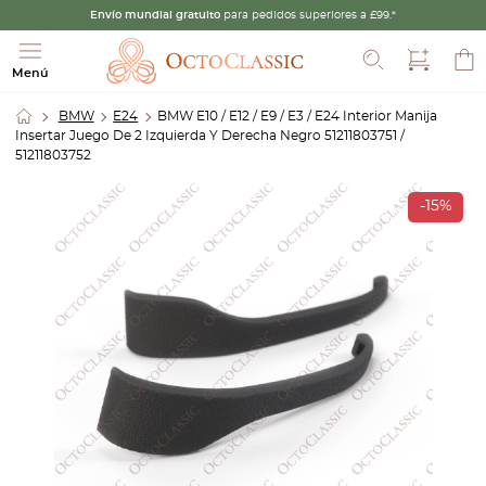
Envío mundial gratuito
para pedidos superiores a £99.*
Buscar
Menú
BMW
E24
BMW E10 / E12 / E9 / E3 / E24 Interior Manija
Insertar Juego De 2 Izquierda Y Derecha Negro 51211803751 /
51211803752
-15%