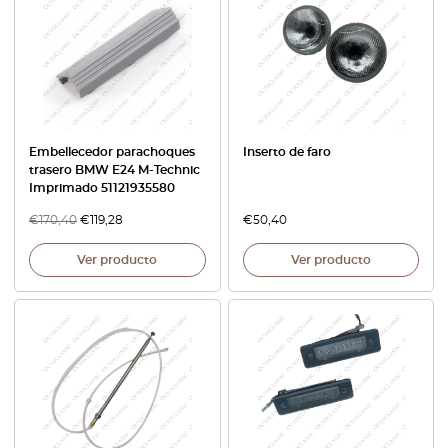
Embellecedor parachoques
Inserto de faro
trasero BMW E24 M-Technic
Imprimado 51121935580
€
170,40
€
119,28
€
50,40
Ver producto
Ver producto