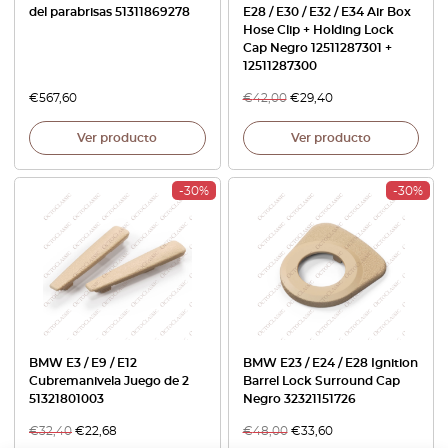
del parabrisas 51311869278
E28 / E30 / E32 / E34 Air Box
Hose Clip + Holding Lock
Cap Negro 12511287301 +
12511287300
€
567,60
€
42,00
€
29,40
Ver producto
Ver producto
-30%
-30%
BMW E3 / E9 / E12
BMW E23 / E24 / E28 Ignition
Cubremanivela Juego de 2
Barrel Lock Surround Cap
51321801003
Negro 32321151726
€
32,40
€
22,68
€
48,00
€
33,60