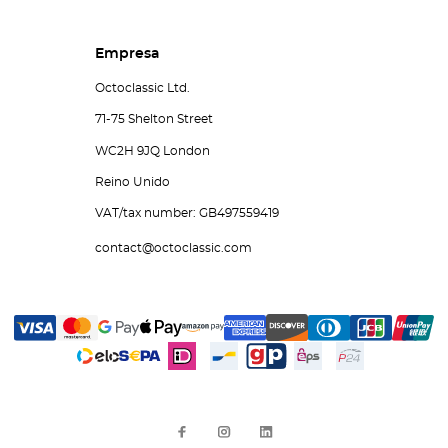
Empresa
Octoclassic Ltd.
71-75 Shelton Street
WC2H 9JQ London
Reino Unido
VAT/tax number: GB497559419
contact@octoclassic.com