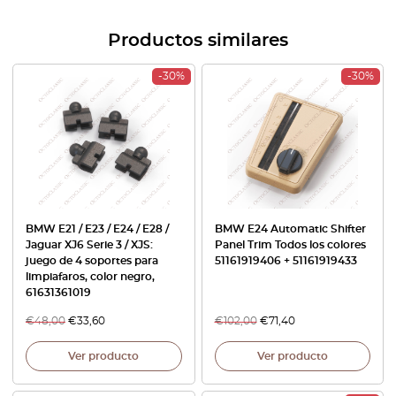
Productos similares
-30%
-30%
BMW E21 / E23 / E24 / E28 /
BMW E24 Automatic Shifter
Jaguar XJ6 Serie 3 / XJS:
Panel Trim Todos los colores
juego de 4 soportes para
51161919406 + 51161919433
limpiafaros, color negro,
61631361019
€
48,00
€
33,60
€
102,00
€
71,40
Ver producto
Ver producto