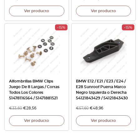
Ver producto
Ver producto
-15%
-15%
Alfombrillas BMW Clips
BMW E12 / E21 / E23 / E24 /
Juego De 8 Largas / Cortas
E28 Sunroof Puerta Marco
Todos Los Colores
Negro Izquierda o Derecha
51478116564 / 51471881521
54121843429 / 54121843430
€
33,60
€
28,56
€
57,60
€
48,96
Ver producto
Ver producto