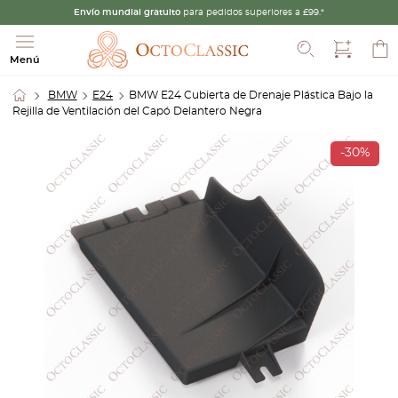
Envío mundial gratuito
para pedidos superiores a £99.*
Buscar
Menú
BMW
E24
BMW E24 Cubierta de Drenaje Plástica Bajo la
Rejilla de Ventilación del Capó Delantero Negra
-30%