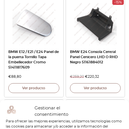
-15%
BMW E12 / E21 / E24 Panel de
BMW E24 Consola Central
la puerta Tornillo Tapa
Panel Cenicero LHD O RHD
Embellecedor Cromo
Negro 51161884012
51411817609
€
88,80
€
259,20
€
220,32
Ver producto
Ver producto
-15%
Gestionar el
consentimiento
Para ofrecer las mejores experiencias, utilizamos tecnologías como
las cookies para almacenar y/o acceder a la información del