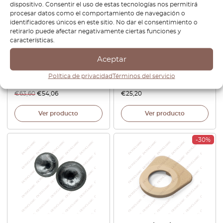
dispositivo. Consentir el uso de estas tecnologías nos permitirá
procesar datos como el comportamiento de navegación o
identificadores únicos en este sitio. No dar el consentimiento o
retirarlo puede afectar negativamente ciertas funciones y
características.
BMW E10 / E12 / E9 / E3 / E24
BMW E21 / E30 / E36 / E34 /
Interior Manija Insertar
E24 / E23 / E32 / E31 / Z1 / Z3
Aceptar
Juego De 2 Izquierda Y
Tapón del depósito de
Derecha Negro 51211803751 /
combustible (sin ventilación)
Política de privacidad
Términos del servicio
51211803752
1404700005
€
63,60
€
54,06
€
25,20
Ver producto
Ver producto
-30%