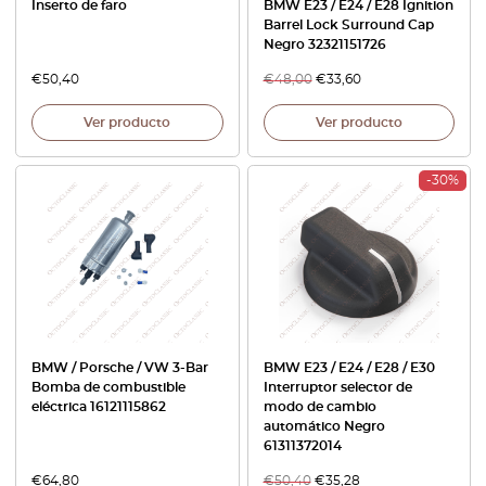
Inserto de faro
BMW E23 / E24 / E28 Ignition
Barrel Lock Surround Cap
Negro 32321151726
€
50,40
€
48,00
€
33,60
Ver producto
Ver producto
-30%
BMW / Porsche / VW 3-Bar
BMW E23 / E24 / E28 / E30
Bomba de combustible
Interruptor selector de
eléctrica 16121115862
modo de cambio
automático Negro
61311372014
€
64,80
€
50,40
€
35,28