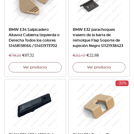
BMW E34 Salpicadero
BMW E32 parachoques
Altavoz Cubierta Izquierda o
trasero de la barra de
Derecha Todos los colores
remolque Flap Soporte de
51458138166 / 51451973702
sujeción Negro 51121938423
€
79,20
€
67,32
€
32,40
€
22,68
Ver producto
Ver producto
-30%