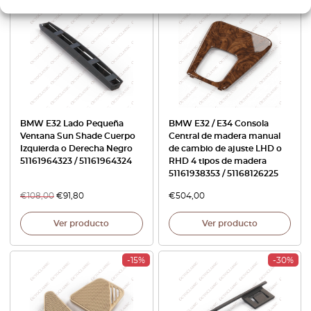
-15%
BMW E32 Lado Pequeña
BMW E32 / E34 Consola
Ventana Sun Shade Cuerpo
Central de madera manual
Izquierda o Derecha Negro
de cambio de ajuste LHD o
51161964323 / 51161964324
RHD 4 tipos de madera
51161938353 / 51168126225
€
108,00
€
91,80
€
504,00
Ver producto
Ver producto
-15%
-30%