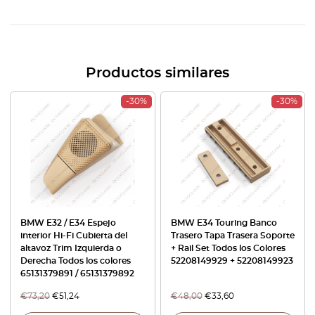
Productos similares
-30%
-30%
BMW E32 / E34 Espejo
BMW E34 Touring Banco
interior Hi-Fi Cubierta del
Trasero Tapa Trasera Soporte
altavoz Trim Izquierda o
+ Rail Set Todos los Colores
Derecha Todos los colores
52208149929 + 52208149923
65131379891 / 65131379892
€
73,20
€
51,24
€
48,00
€
33,60