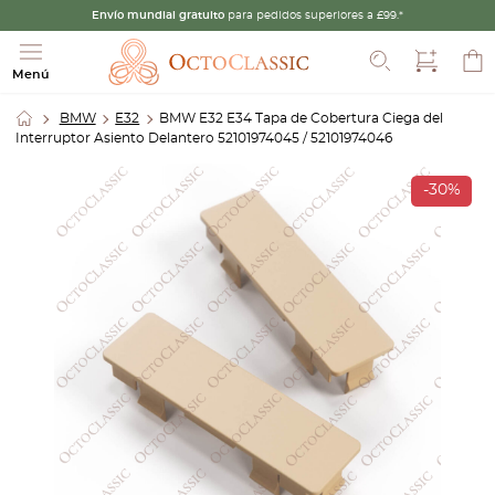
Envío mundial gratuito
para pedidos superiores a £99.*
Buscar
Menú
BMW
E32
BMW E32 E34 Tapa de Cobertura Ciega del
Interruptor Asiento Delantero 52101974045 / 52101974046
-30%