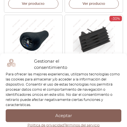
Ver producto
Ver producto
-30%
Gestionar el
consentimiento
BMW E34 / E36 / E38 / E39 /
BMW E32 parachoques
E46 / E60 / E87 / E83 / Z4 /
delantero embellecedor
Para ofrecer las mejores experiencias, utilizamos tecnologías como
E90 / E91 / E92 / E93 Pomo
inferior negro izquierda o
las cookies para almacenar y/o acceder a la información del
de la palanca de cambios de
derecha 51111974441 /
dispositivo. Consentir el uso de estas tecnologías nos permitirá
cuero negro o manchado
51111974442
procesar datos como el comportamiento de navegación o
25117896886
identificadores únicos en este sitio. No dar el consentimiento o
retirarlo puede afectar negativamente ciertas funciones y
€
25,20
€
190,80
€
133,56
características.
Ver producto
Ver producto
Aceptar
Política de privacidad
Términos del servicio