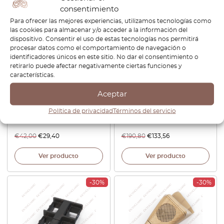
consentimiento
Para ofrecer las mejores experiencias, utilizamos tecnologías como
las cookies para almacenar y/o acceder a la información del
dispositivo. Consentir el uso de estas tecnologías nos permitirá
procesar datos como el comportamiento de navegación o
identificadores únicos en este sitio. No dar el consentimiento o
retirarlo puede afectar negativamente ciertas funciones y
características.
BMW E34 Touring Banco
BMW E32 parachoques
Trasero Bloqueo Cubierta
delantero embellecedor
Aceptar
Trim Izquierda o Derecha
inferior negro izquierda o
Política de privacidad
Términos del servicio
Todos los colores
derecha 51111974441 /
52208120447 / 52208120448
51111974442
€
42,00
€
29,40
€
190,80
€
133,56
Ver producto
Ver producto
-30%
-30%