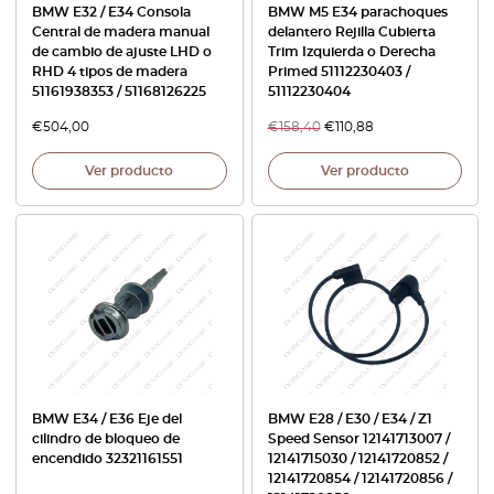
BMW E32 / E34 Consola
BMW M5 E34 parachoques
Central de madera manual
delantero Rejilla Cubierta
de cambio de ajuste LHD o
Trim Izquierda o Derecha
RHD 4 tipos de madera
Primed 51112230403 /
51161938353 / 51168126225
51112230404
€
504,00
€
158,40
€
110,88
Ver producto
Ver producto
BMW E34 / E36 Eje del
BMW E28 / E30 / E34 / Z1
cilindro de bloqueo de
Speed Sensor 12141713007 /
encendido 32321161551
12141715030 / 12141720852 /
12141720854 / 12141720856 /