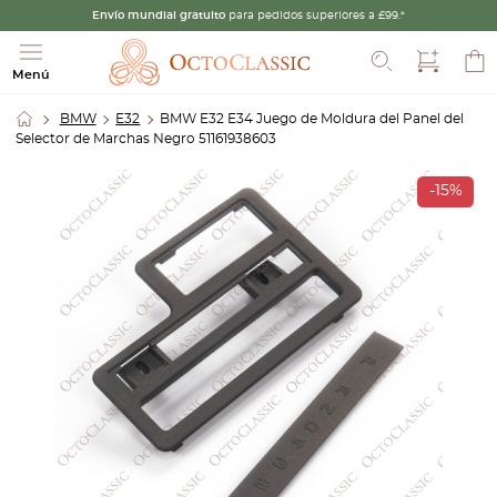
Envío mundial gratuito
para pedidos superiores a £99.*
Buscar
Menú
BMW
E32
BMW E32 E34 Juego de Moldura del Panel del
Selector de Marchas Negro 51161938603
-15%