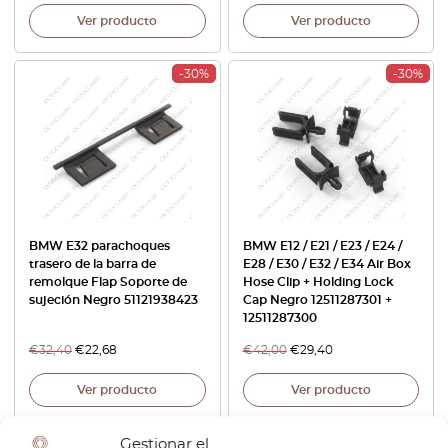
Ver producto
Ver producto
-30%
-30%
BMW E32 parachoques
BMW E12 / E21 / E23 / E24 /
trasero de la barra de
E28 / E30 / E32 / E34 Air Box
remolque Flap Soporte de
Hose Clip + Holding Lock
sujeción Negro 51121938423
Cap Negro 12511287301 +
12511287300
€
32,40
€
22,68
€
42,00
€
29,40
Ver producto
Ver producto
Gestionar el
-30%
-30%