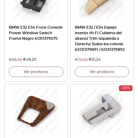
BMW E32 E34 Front Console
BMW E32 / E34 Espejo
Power Window Switch
interior Hi-Fi Cubierta del
Frame Negro 61311379075
altavoz Trim Izquierda o
Derecha Todos los colores
65131379891 / 65131379892
€
66,00
€
46,20
€
73,20
€
51,24
Ver producto
Ver producto
-30%