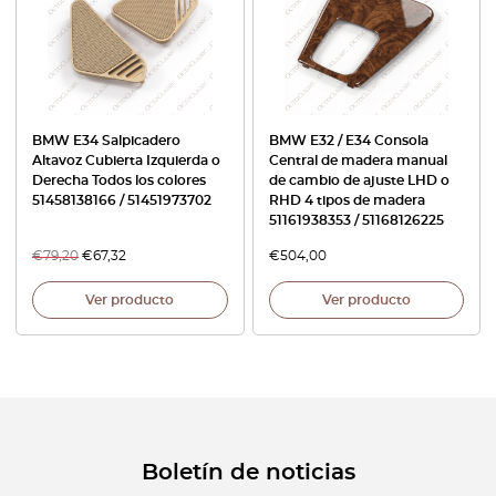
BMW E34 Salpicadero
BMW E32 / E34 Consola
Altavoz Cubierta Izquierda o
Central de madera manual
Derecha Todos los colores
de cambio de ajuste LHD o
51458138166 / 51451973702
RHD 4 tipos de madera
51161938353 / 51168126225
€
79,20
€
67,32
€
504,00
Ver producto
Ver producto
Boletín de noticias