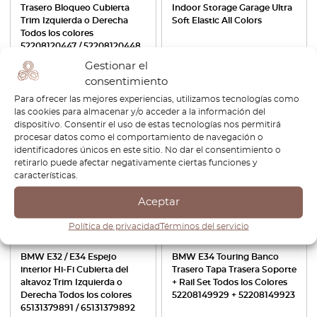
Trasero Bloqueo Cubierta
Indoor Storage Garage Ultra
Trim Izquierda o Derecha
Soft Elastic All Colors
Todos los colores
52208120447 / 52208120448
Gestionar el
€
42,00
€
29,40
€
150,00
consentimiento
Ver producto
Ver producto
Para ofrecer las mejores experiencias, utilizamos tecnologías como
las cookies para almacenar y/o acceder a la información del
dispositivo. Consentir el uso de estas tecnologías nos permitirá
-30%
-30%
procesar datos como el comportamiento de navegación o
identificadores únicos en este sitio. No dar el consentimiento o
retirarlo puede afectar negativamente ciertas funciones y
características.
Aceptar
Política de privacidad
Términos del servicio
BMW E32 / E34 Espejo
BMW E34 Touring Banco
interior Hi-Fi Cubierta del
Trasero Tapa Trasera Soporte
altavoz Trim Izquierda o
+ Rail Set Todos los Colores
Derecha Todos los colores
52208149929 + 52208149923
65131379891 / 65131379892