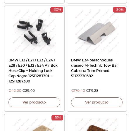
-30%
-30%
BMW E12 / E21 / E23 / E24 /
BMW E34 parachoques
E28 / E30 / E32 / E34 Air Box
trasero M-Technic Tow Bar
Hose Clip + Holding Lock
Cubierta Trim Primed
Cap Negro 12511287301 +
51122230382
12511287300
€
42,00
€
29,40
€
170,40
€
119,28
Ver producto
Ver producto
-15%