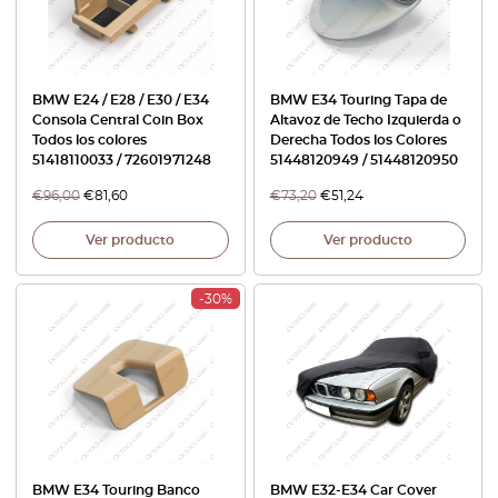
BMW E24 / E28 / E30 / E34
BMW E34 Touring Tapa de
Consola Central Coin Box
Altavoz de Techo Izquierda o
Todos los colores
Derecha Todos los Colores
51418110033 / 72601971248
51448120949 / 51448120950
€
96,00
€
81,60
€
73,20
€
51,24
Ver producto
Ver producto
-30%
BMW E34 Touring Banco
BMW E32-E34 Car Cover