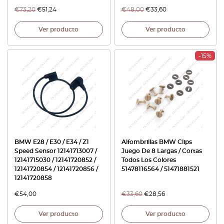
€
73,20
€
51,24
€
48,00
€
33,60
Ver producto
Ver producto
-15%
BMW E28 / E30 / E34 / Z1
Alfombrillas BMW Clips
Speed Sensor 12141713007 /
Juego De 8 Largas / Cortas
12141715030 / 12141720852 /
Todos Los Colores
12141720854 / 12141720856 /
51478116564 / 51471881521
12141720858
€
54,00
€
33,60
€
28,56
Ver producto
Ver producto