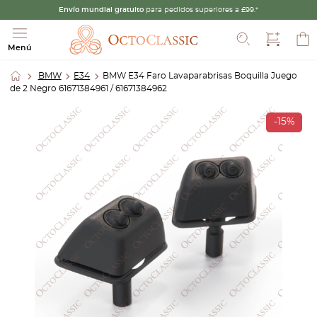
Envío mundial gratuito
para pedidos superiores a £99.*
Buscar
Menú
BMW
E34
BMW E34 Faro Lavaparabrisas Boquilla Juego
de 2 Negro 61671384961 / 61671384962
-15%