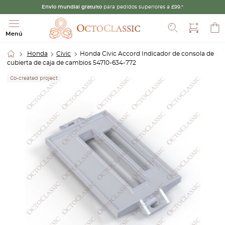
Envío mundial gratuito
para pedidos superiores a £99.*
Buscar
Menú
Honda
Civic
Honda Civic Accord Indicador de consola de
cubierta de caja de cambios 54710-634-772
Co-created project