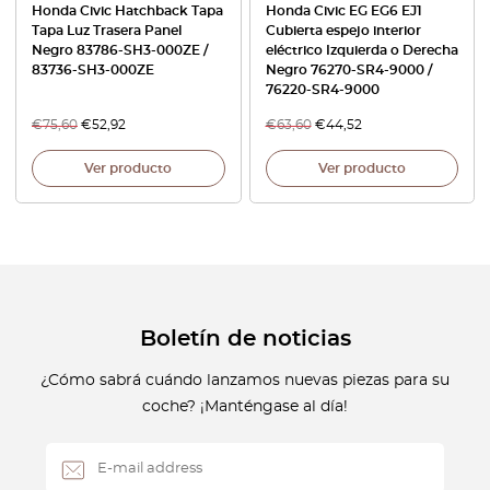
Honda Civic Hatchback Tapa
Honda Civic EG EG6 EJ1
Tapa Luz Trasera Panel
Cubierta espejo interior
Negro 83786-SH3-000ZE /
eléctrico Izquierda o Derecha
83736-SH3-000ZE
Negro 76270-SR4-9000 /
76220-SR4-9000
€
75,60
€
52,92
€
63,60
€
44,52
Ver producto
Ver producto
Boletín de noticias
¿Cómo sabrá cuándo lanzamos nuevas piezas para su
coche? ¡Manténgase al día!