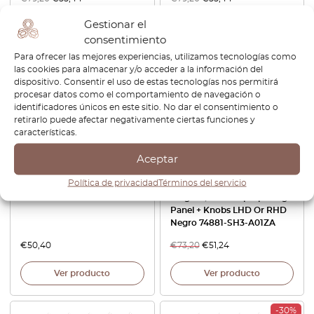
Gestionar el
Ver producto
Ver producto
consentimiento
Para ofrecer las mejores experiencias, utilizamos tecnologías como
-30%
las cookies para almacenar y/o acceder a la información del
dispositivo. Consentir el uso de estas tecnologías nos permitirá
procesar datos como el comportamiento de navegación o
identificadores únicos en este sitio. No dar el consentimiento o
retirarlo puede afectar negativamente ciertas funciones y
características.
Aceptar
Política de privacidad
Términos del servicio
Inserto de faro
Honda Civic / CRX EF
Tailgate / Fuel Flap Opening
Panel + Knobs LHD Or RHD
Negro 74881-SH3-A01ZA
€
50,40
€
73,20
€
51,24
Ver producto
Ver producto
-30%