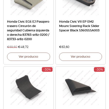
Honda Civic EG6 EJ Pasajero
Honda Civic VII EP EM2
trasero Cinturón de
Mount Steering Rack Slider
seguridad Cubierta izquierda
Spacer Black 53605S5A003
o derecha 83783-sr8z-0200 /
83733-sr8z-0200
€
69,60
€
48,72
€
63,60
Ver producto
Ver producto
-30%
-30%