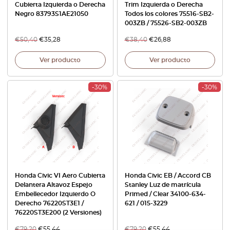
Cubierta Izquierda o Derecha
Trim Izquierda o Derecha
Negro 83793S1AE21050
Todos los colores 75516-SB2-
003ZB / 75526-SB2-003ZB
€
50,40
€
35,28
€
38,40
€
26,88
Ver producto
Ver producto
-30%
-30%
Honda Civic VI Aero Cubierta
Honda Civic EB / Accord CB
Delantera Altavoz Espejo
Stanley Luz de matrícula
Embellecedor Izquierdo O
Primed / Clear 34100-634-
Derecho 76220ST3E1 /
621 / 015-3229
76220ST3E200 (2 Versiones)
€
79,20
€
55,44
€
79,20
€
55,44