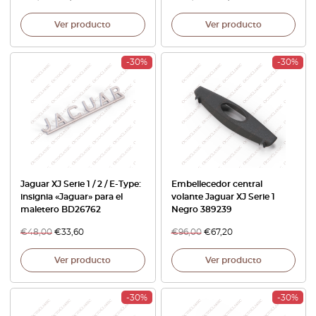
Ver producto
Ver producto
-30%
-30%
Jaguar XJ Serie 1 / 2 / E-Type:
Embellecedor central
insignia «Jaguar» para el
volante Jaguar XJ Serie 1
maletero BD26762
Negro 389239
€
48,00
€
33,60
€
96,00
€
67,20
Ver producto
Ver producto
-30%
-30%