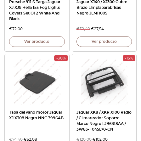
Porsche 911 S Targa Jaguar
Jaguar XJ40 / XJ300 Cubre
XJ XJS Hella 155 Fog Lights
Brazo Limpiaparabrisas
Covers Set Of 2 White And
Negro JLM11005
Black
€
72,00
€
32,40
€
27,54
Ver producto
Ver producto
-30%
-15%
Tapa del vano motor Jaguar
Jaguar XK8 / XKR X100 Radio
XJ X308 Negro NNC 3996AB
/ Climatizador Soporte
Marco Negro LJB6318AA /
3W83-F045L70-CN
€
74,40
€
52,08
€
120,00
€
102,00