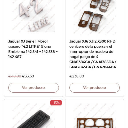
Jaguar XJ Serie 1 Motor
Jaguar XJ6 XJ12 X300 RHD
trasero “4.2 LITRE” Signo
cenicero de la puerta y el
Emblema 142.541 + 142.538 +
interruptor de madera de
142.487
nogal juego de 4
GNA1384GA / GNA1385DA /
GNA2845BA / GNA2844BA
€
48,00
€
33,60
€
238,80
Ver producto
Ver producto
-15%