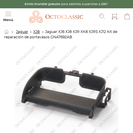
Envío mundial gratuito
para pedidos superiores a £99.*
Buscar
Menú
Jaguar
XJ8
Jaguar XJ6 XJ8 XJR XK8 XJRS XJ12 Kit de
reparación de portavasos GNA7692AB