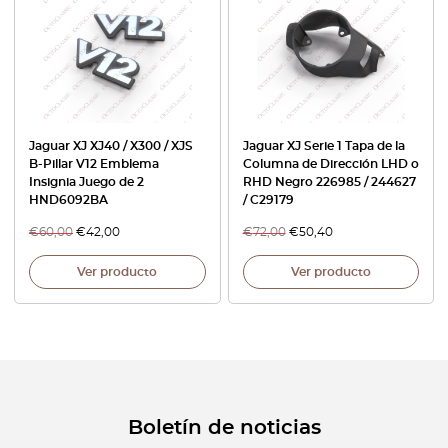
Jaguar XJ XJ40 / X300 / XJS
Jaguar XJ Serie 1 Tapa de la
B-Pillar V12 Emblema
Columna de Dirección LHD o
Insignia Juego de 2
RHD Negro 226985 / 244627
HND6092BA
/ C29179
€
60,00
€
42,00
€
72,00
€
50,40
Ver producto
Ver producto
Boletín de noticias