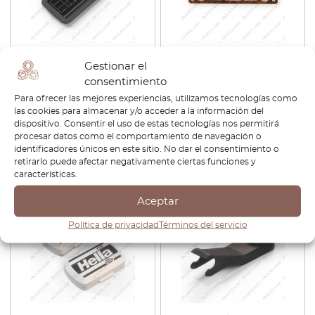
Rejilla antivaho del
Jaguar XJ X300 Tablero de
Gestionar el
salpicadero Jaguar XJ Serie 1
instrumentos Grupo de
consentimiento
/ 2 Negro 227118 / 227117
instrumentos Velocímetro
Bisel Burr Walnut Wood
Para ofrecer las mejores experiencias, utilizamos tecnologías como
Veneer Trim JLM1941
las cookies para almacenar y/o acceder a la información del
dispositivo. Consentir el uso de estas tecnologías nos permitirá
€
72,00
€
61,20
€
358,80
procesar datos como el comportamiento de navegación o
identificadores únicos en este sitio. No dar el consentimiento o
Ver producto
Ver producto
retirarlo puede afectar negativamente ciertas funciones y
características.
-15%
Aceptar
Política de privacidad
Términos del servicio