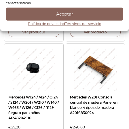
consola central interruptor
Cosworth 2.3-2.5-16V M102
características.
en blanco con cargador USB
Motor Bujía Carbono Tapa
Embellecedor A1021590246
Aceptar
€
50,40
€
504,00
Política de privacidad
Términos del servicio
Ver producto
Ver producto
Mercedes W124 / A124 / C124
Mercedes W201 Consola
/ S124 / W201 / W210 / W140 /
central de madera Panel en
W463 / W126 / C126 / R129
blanco 4 tipos de madera
Seguro para niños
A2016830024
A1248204910
€
25,20
€
240,00