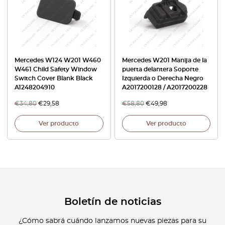
Mercedes W124 W201 W460
Mercedes W201 Manija de la
W461 Child Safety Window
puerta delantera Soporte
Switch Cover Blank Black
Izquierda o Derecha Negro
A1248204910
A2017200128 / A2017200228
€
34,80
€
29,58
€
58,80
€
49,98
Ver producto
Ver producto
Boletín de noticias
¿Cómo sabrá cuándo lanzamos nuevas piezas para su