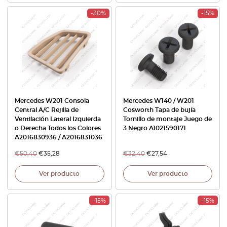
-30%
-15%
Mercedes W201 Consola
Mercedes W140 / W201
Central A/C Rejilla de
Cosworth Tapa de bujía
Ventilación Lateral Izquierda
Tornillo de montaje Juego de
o Derecha Todos los Colores
3 Negro A1021590171
A2016830936 / A2016831036
€
50,40
€
35,28
€
32,40
€
27,54
Ver producto
Ver producto
-15%
-15%