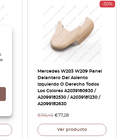
-30%
s
de
rror
Mercedes W203 W209 Panel
And
Delantero Del Asiento
Izquierdo O Derecho Todos
Los Colores A2039180930 /
A2099182530 / A2039181230 /
A2099182630
€
110,40
€
77,28
Ver producto