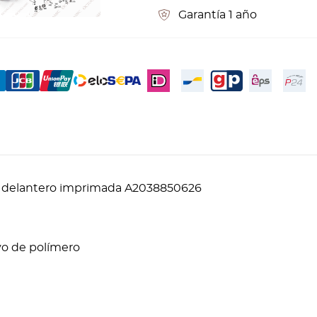
Garantía 1 año
 delantero imprimada A2038850626
lvo de polímero