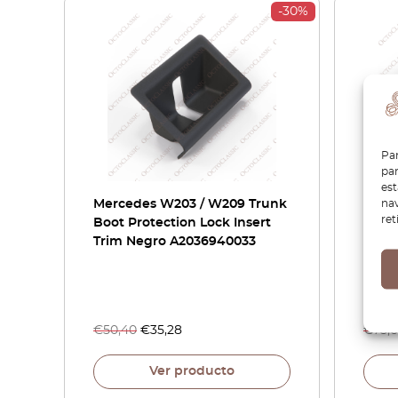
-30%
Par
par
es
nav
Mercedes W203 / W209 Trunk
Merc
ret
Boot Protection Lock Insert
Sens
Trim Negro A2036940033
A203
€
50,40
€
35,28
€
75,
Ver producto