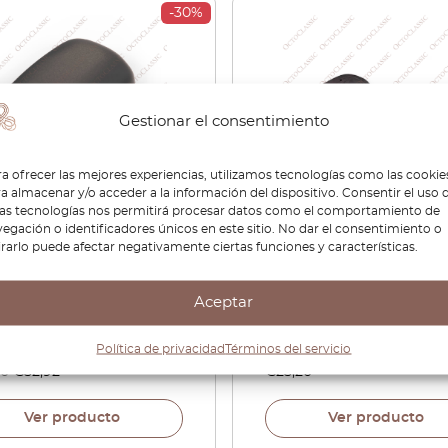
-30%
Gestionar el consentimiento
a ofrecer las mejores experiencias, utilizamos tecnologías como las cookie
a almacenar y/o acceder a la información del dispositivo. Consentir el uso 
tas tecnologías nos permitirá procesar datos como el comportamiento de
egación o identificadores únicos en este sitio. No dar el consentimiento o
edes W203 Light Rain
Mercedes W211 / W203 Mi
irarlo puede afectar negativamente ciertas funciones y características.
or Cover Trim
Rubber Seals Pads Left 
8220135
Right Set Of 2 413131418
Aceptar
Política de privacidad
Términos del servicio
60
€
52,92
€
25,20
Ver producto
Ver producto