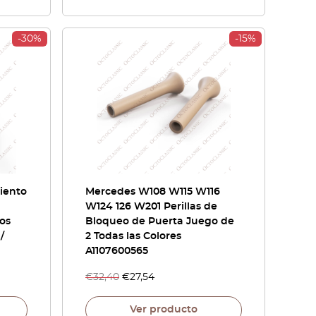
-30%
-15%
iento
Mercedes W108 W115 W116
W124 126 W201 Perillas de
os
Bloqueo de Puerta Juego de
/
2 Todas las Colores
A1107600565
€
32,40
€
27,54
Ver producto