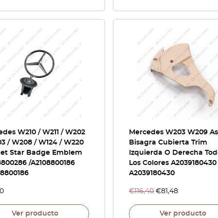
edes W210 / W211 / W202
Mercedes W203 W209 As
03 / W208 / W124 / W220
Bisagra Cubierta Trim
et Star Badge Emblem
Izquierda O Derecha Tod
8800286 /A2108800186
Los Colores A2039180430 
28800186
A2039180430
20
€
116,40
€
81,48
Ver producto
Ver producto