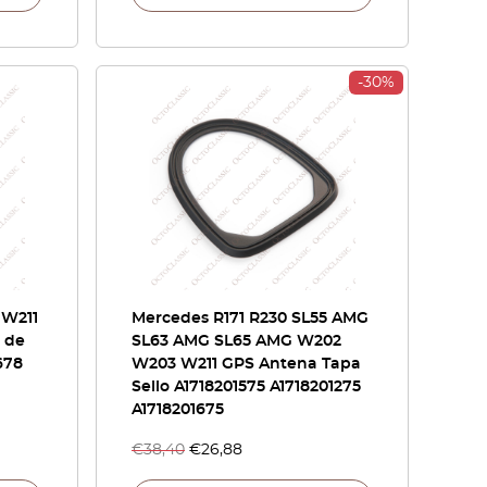
-30%
 W211
Mercedes R171 R230 SL55 AMG
r de
SL63 AMG SL65 AMG W202
678
W203 W211 GPS Antena Tapa
Sello A1718201575 A1718201275
A1718201675
€
38,40
€
26,88