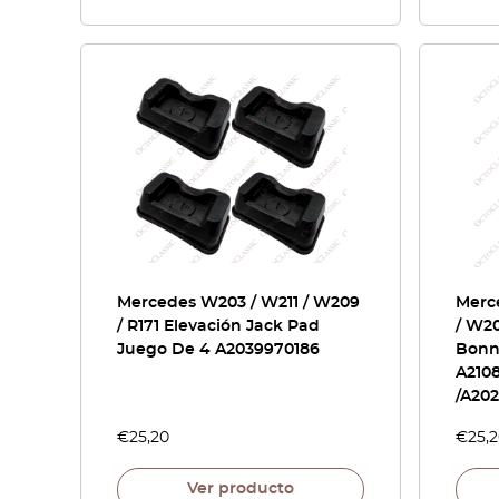
Mercedes W203 / W211 / W209
Merc
/ R171 Elevación Jack Pad
/ W2
Juego De 4 A2039970186
Bonn
A210
/A20
€
25,20
€
25,
Ver producto