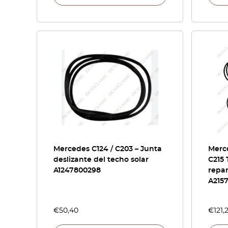
Mercedes C124 / C203 – Junta
Merce
deslizante del techo solar
C215 
A1247800298
repa
A215
€
50,40
€
121,