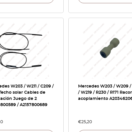
des W203 / W211 / C209 /
Mercedes W203 / W209 /
Techo solar Cables de
/ W219 / R230 / R171 Raco
ración Juego de 2
acoplamiento A2034620
7800589 / A2157800689
20
€
25,20