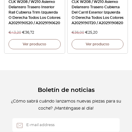
CLK W208 / W210 Asiento
CLK W208 / W210 Asiento
Delantero Trasero Interior
Delantero Trasero Cubierta
Rail Cubierta Trim Izquierda
Del Carril Exterior Izquierda
O Derecha Todos Los Colores
O Derecha Todos Los Colores
A2029190520 / A2029190620
A2029190720 / A2029190820
€
43,20
€
36,72
€
36,00
€
25,20
Ver producto
Ver producto
Boletín de noticias
¿Cómo sabrá cuándo lanzamos nuevas piezas para su
coche? ¡Manténgase al día!