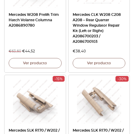
Mercedes W208 Prelift Trim
Mercedes CLK W208 C208
Hatch Volante Columna
A208 – Rear Quarter
A2086890780
Window Regulator Repair
Kit (Left or Right)
A2086700203 /
A2086700103
€
63,60
€
44,52
€
38,40
Ver producto
Ver producto
-15%
-30%
Mercedes SLK R170 / W202 /
Mercedes SLK R170 / W202 /