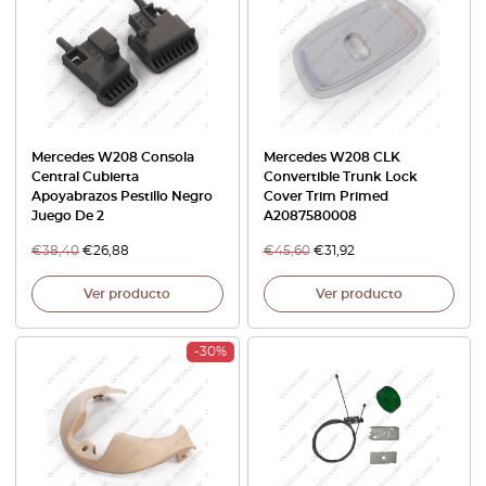
Mercedes W208 Consola
Mercedes W208 CLK
Central Cubierta
Convertible Trunk Lock
Apoyabrazos Pestillo Negro
Cover Trim Primed
Juego De 2
A2087580008
€
38,40
€
26,88
€
45,60
€
31,92
Ver producto
Ver producto
-30%