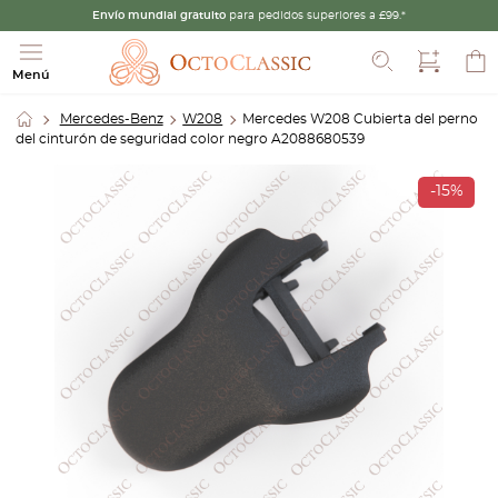
Envío mundial gratuito
para pedidos superiores a £99.*
Buscar
Menú
Mercedes-Benz
W208
Mercedes W208 Cubierta del perno
del cinturón de seguridad color negro A2088680539
-15%