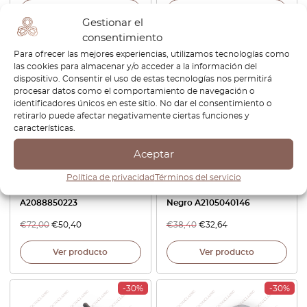
Ver producto
Ver producto
Gestionar el
consentimiento
-30%
-15%
Para ofrecer las mejores experiencias, utilizamos tecnologías como
las cookies para almacenar y/o acceder a la información del
dispositivo. Consentir el uso de estas tecnologías nos permitirá
procesar datos como el comportamiento de navegación o
identificadores únicos en este sitio. No dar el consentimiento o
retirarlo puede afectar negativamente ciertas funciones y
características.
Aceptar
Mercedes W208 C208
Mercedes R170 / W168 /
Política de privacidad
Términos del servicio
Embellecedor Parachoques
W202 / W208 / W210 / 414
Derecho Negro
Cubre Radiador Juego De 2
A2088850223
Negro A2105040146
€
72,00
€
50,40
€
38,40
€
32,64
Ver producto
Ver producto
-30%
-30%