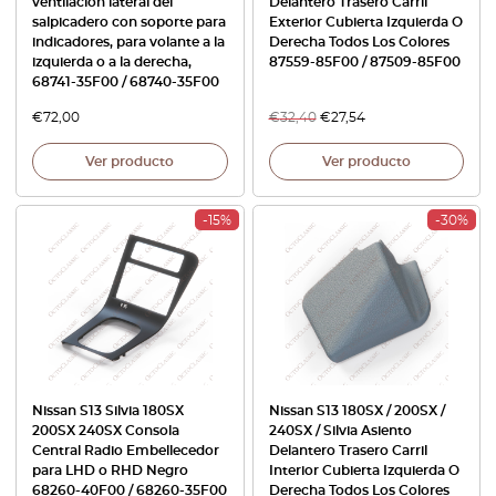
ventilación lateral del
Delantero Trasero Carril
salpicadero con soporte para
Exterior Cubierta Izquierda O
indicadores, para volante a la
Derecha Todos Los Colores
izquierda o a la derecha,
87559-85F00 / 87509-85F00
68741-35F00 / 68740-35F00
€
72,00
€
32,40
€
27,54
Ver producto
Ver producto
-15%
-30%
Nissan S13 Silvia 180SX
Nissan S13 180SX / 200SX /
200SX 240SX Consola
240SX / Silvia Asiento
Central Radio Embellecedor
Delantero Trasero Carril
para LHD o RHD Negro
Interior Cubierta Izquierda O
68260-40F00 / 68260-35F00
Derecha Todos Los Colores