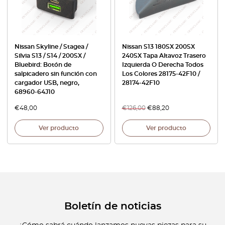
Nissan Skyline / Stagea /
Nissan S13 180SX 200SX
Silvia S13 / S14 / 200SX /
240SX Tapa Altavoz Trasero
Bluebird: Botón de
Izquierda O Derecha Todos
salpicadero sin función con
Los Colores 28175-42F10 /
cargador USB, negro,
28174-42F10
68960-64J10
€
48,00
€
126,00
€
88,20
Ver producto
Ver producto
Boletín de noticias