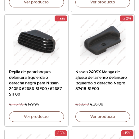
Ver producto
Ver producto
-15%
-30%
Rejilla de parachoques
Nissan 240SX Manija de
delantera izquierda o
ajuste del asiento delantero
derecha negra para Nissan
izquierdo o derecho Negro
240SX 62686-51F00 / 62687-
87418-51E00
51F00
€
176,40
€
149,94
€
38,40
€
26,88
Ver producto
Ver producto
-15%
-15%