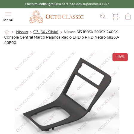
Envío mundial gratuito
para pedidos superiores a £99.*
Buscar
Menú
Nissan
S13 (SX / Silvia)
Nissan S13 180SX 200SX 240SX
Consola Central Marco Palanca Radio LHD o RHD Negro 68260-
40F00
-15%