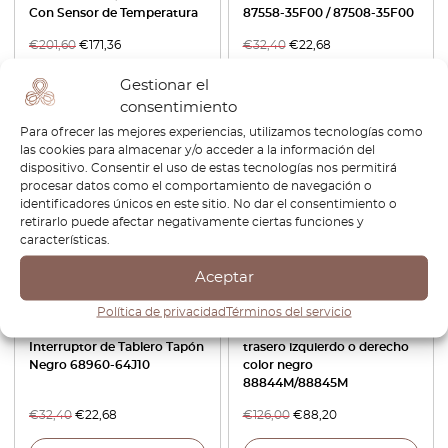
Con Sensor de Temperatura
87558-35F00 / 87508-35F00
€
201,60
€
171,36
€
32,40
€
22,68
Gestionar el
Ver producto
Ver producto
consentimiento
Para ofrecer las mejores experiencias, utilizamos tecnologías como
-30%
-30%
las cookies para almacenar y/o acceder a la información del
dispositivo. Consentir el uso de estas tecnologías nos permitirá
procesar datos como el comportamiento de navegación o
identificadores únicos en este sitio. No dar el consentimiento o
retirarlo puede afectar negativamente ciertas funciones y
características.
Aceptar
Nissan Skyline Silvia S13 S14
Nissan SX S13 240 SX Funda
Política de privacidad
Términos del servicio
200SX Stagea Bluebird
para cinturón de seguridad
Interruptor de Tablero Tapón
trasero izquierdo o derecho
Negro 68960-64J10
color negro
88844M/88845M
€
32,40
€
22,68
€
126,00
€
88,20