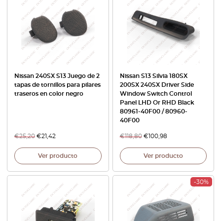
Nissan 240SX S13 Juego de 2
Nissan S13 Silvia 180SX
tapas de tornillos para pilares
200SX 240SX Driver Side
traseros en color negro
Window Switch Control
Panel LHD Or RHD Black
80961-40F00 / 80960-
40F00
€
25,20
€
21,42
€
118,80
€
100,98
Ver producto
Ver producto
-30%