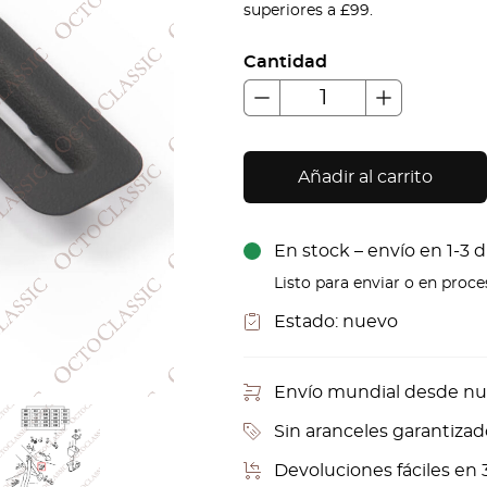
superiores a £99.
Cantidad
Añadir al carrito
En stock – envío en 1-3 d
Listo para enviar o en proc
Estado:
nuevo
Envío mundial desde nu
Sin aranceles garantizad
Devoluciones fáciles en 