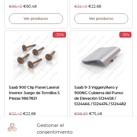
€
86,40
€
60,48
€
32,40
€
22,68
Ver producto
Ver producto
-30%
-15%
Saab 900 Clip Panel Lateral
Saab 9-3 Viggen/Aero y
Interior Juego de Tornillos 5
900NG Cubierta del Punto
Piezas 9867821
de Elevación 5124458 /
5124466 / 5124474 / 5124482
€
32,40
€
22,68
€
88,80
€
75,48
Gestionar el
Ver producto
Ver producto
consentimiento