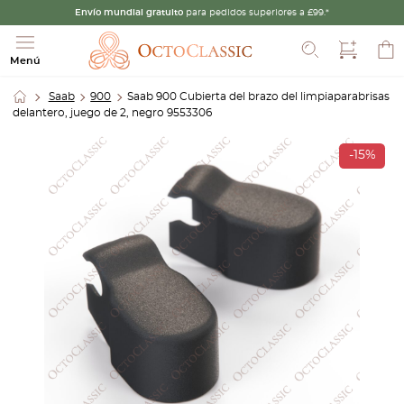
Envío mundial gratuito
para pedidos superiores a £99.*
Buscar
Menú
Saab
900
Saab 900 Cubierta del brazo del limpiaparabrisas
delantero, juego de 2, negro 9553306
-15%