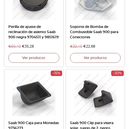
Perilla de ajuste de
Soporte de Bomba de
reclinación de asiento Saab
Combustible Saab 900 para
900 negra 9704511 y 9851619
Conectores
€
50,40
€
35,28
€
32,40
€
22,68
Ver producto
Ver producto
-15%
-30%
Saab 900 Caja para Monedas
Saab 900 Clip para visera
9736273
solar, juego de 2, negro