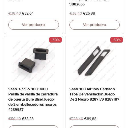
9882655
€
38,40
€
32,64
€
38,40
€
26,88
Ver producto
Ver producto
-30%
-30%
Saab 9-3 9-5 900 9000
Saab 900 Airflow Carlsson
Perilla de varilla de cerradura
Tapa De Ventilación Juego
de puerta Buje Bisel Juego
De 2 Negro 8287179 8287187
de 2 embellecedores negros
4269957
€
50,40
€
35,28
€
128,40
€
89,88