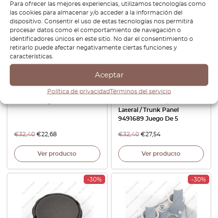
Para ofrecer las mejores experiencias, utilizamos tecnologías como
-30%
-15%
las cookies para almacenar y/o acceder a la información del
dispositivo. Consentir el uso de estas tecnologías nos permitirá
procesar datos como el comportamiento de navegación o
identificadores únicos en este sitio. No dar el consentimiento o
retirarlo puede afectar negativamente ciertas funciones y
características.
Aceptar
Política de privacidad
Términos del servicio
Saab 900 Tapa Palanca de
Saab 900 / 9000 / 9-3
Cambio Negro 9706805
Interior Panel Clip Para Panel
Lateral / Trunk Panel
9491689 Juego De 5
€
32,40
€
22,68
€
32,40
€
27,54
Ver producto
Ver producto
-30%
-30%