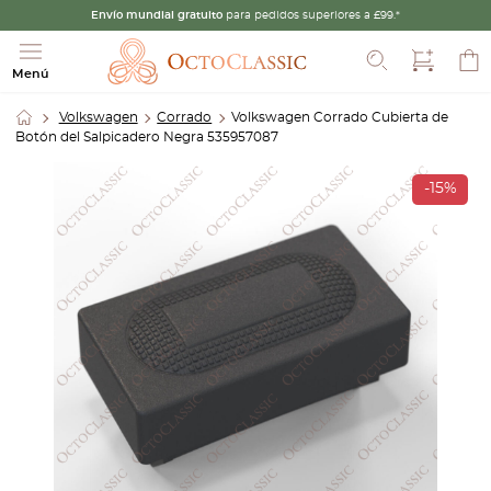
Envío mundial gratuito
para pedidos superiores a £99.*
Buscar
Menú
Volkswagen
Corrado
Volkswagen Corrado Cubierta de
Botón del Salpicadero Negra 535957087
-15%