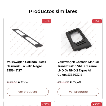
Productos similares
-15%
-15%
Volkswagen Corrado Luces
Volkswagen Corrado Manual
de matrícula Sello Negro
Transmission Shifter Frame
535943127
LHD Or RHD 2 Types All
Colors 535863216
€
38,40
€
32,64
€
144,00
€
122,40
Ver producto
Ver producto
-30%
-30%