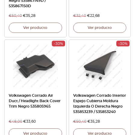
Negro 535867149D /
535867150D
€
50,40
€
35,28
€
32,40
€
22,68
Ver producto
Ver producto
-30%
-30%
Volkswagen Corrado Air
Volkswagen Corrado Interior
Duct / Headlight Back Cover
Espejo Cubierta Moldura
Trim Negro 535805965
Izquierda O Derecha Negro
535853239 / 535853240
€
48,00
€
33,60
€
50,40
€
35,28
Ver producto
Ver producto