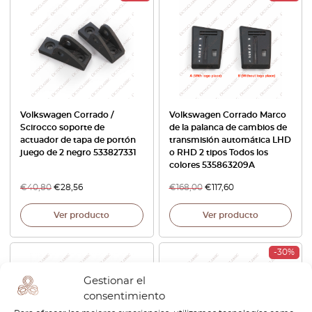
Volkswagen Corrado /
Volkswagen Corrado Marco
Scirocco soporte de
de la palanca de cambios de
actuador de tapa de portón
transmisión automática LHD
juego de 2 negro 533827331
o RHD 2 tipos Todos los
colores 535863209A
€
40,80
€
28,56
€
168,00
€
117,60
Ver producto
Ver producto
-30%
Gestionar el
consentimiento