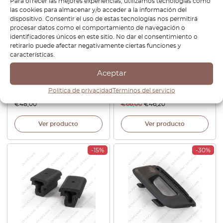
Para ofrecer las mejores experiencias, utilizamos tecnologías como
las cookies para almacenar y/o acceder a la información del
dispositivo. Consentir el uso de estas tecnologías nos permitirá
procesar datos como el comportamiento de navegación o
identificadores únicos en este sitio. No dar el consentimiento o
Volkswagen Corrado /
Volkswagen Corrado
retirarlo puede afectar negativamente ciertas funciones y
Passat B3 / T4 / Polo 86C /
Salpicadero Altavoz Cubierta
características.
Golf / Rabbit Mk1: Botón para
Izquierda O Derecha Negro
la consola central sin marcar,
535857209 / 535857210
Aceptar
cargador USB, negro,
357957087
Política de privacidad
Términos del servicio
€
48,00
€
66,00
€
46,20
Ver producto
Ver producto
-15%
-30%