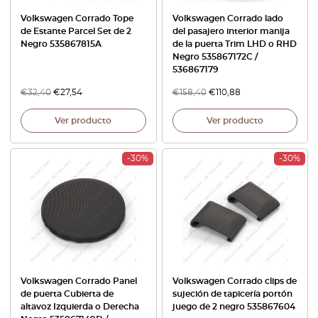
Volkswagen Corrado Tope
Volkswagen Corrado lado
de Estante Parcel Set de 2
del pasajero interior manija
Negro 535867815A
de la puerta Trim LHD o RHD
Negro 535867172C /
536867179
€
32,40
€
27,54
€
158,40
€
110,88
Ver producto
Ver producto
-30%
-30%
Volkswagen Corrado Panel
Volkswagen Corrado clips de
de puerta Cubierta de
sujeción de tapicería portón
altavoz Izquierda o Derecha
juego de 2 negro 535867604