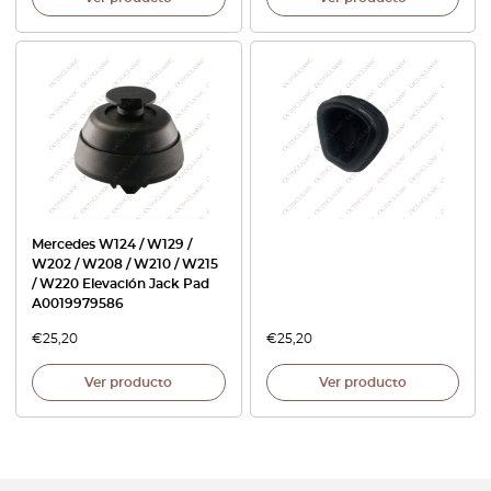
Mercedes W124 / W129 /
W202 / W208 / W210 / W215
/ W220 Elevación Jack Pad
A0019979586
€
25,20
€
25,20
Ver producto
Ver producto