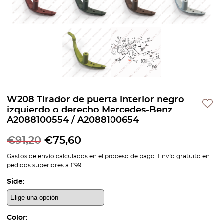
W208 Tirador de puerta interior negro
izquierdo o derecho Mercedes-Benz
A2088100554 / A2088100654
El
El
€
91,20
€
75,60
precio
precio
Gastos de envío calculados en el proceso de pago. Envío gratuito en
pedidos superiores a £99.
original
actual
Side:
era:
es:
€91,20.
€75,60.
Color: