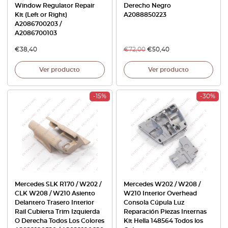
Window Regulator Repair
Derecho Negro
Kit (Left or Right)
A2088850223
A2086700203 /
A2086700103
€
38,40
€
72,00
€
50,40
Ver producto
Ver producto
-15%
-30%
Mercedes SLK R170 / W202 /
Mercedes W202 / W208 /
CLK W208 / W210 Asiento
W210 Interior Overhead
Delantero Trasero Interior
Consola Cúpula Luz
Rail Cubierta Trim Izquierda
Reparación Piezas Internas
O Derecha Todos Los Colores
Kit Hella 148564 Todos los