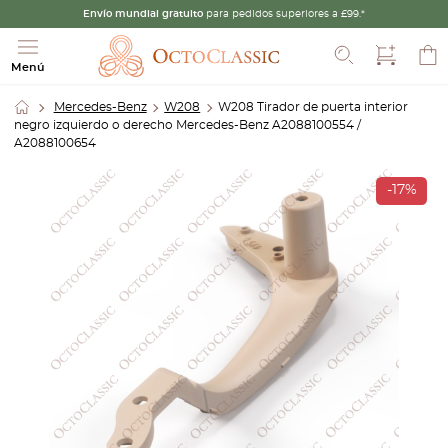
Envío mundial gratuito
para pedidos superiores a £99.*
Buscar
Menú
Mercedes-Benz
W208
W208 Tirador de puerta interior
negro izquierdo o derecho Mercedes-Benz A2088100554 /
A2088100654
-17%