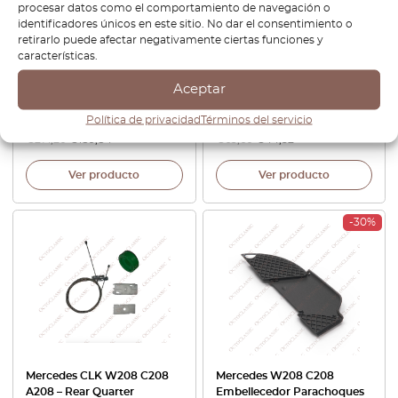
procesar datos como el comportamiento de navegación o
identificadores únicos en este sitio. No dar el consentimiento o
retirarlo puede afectar negativamente ciertas funciones y
Mercedes CLK W208 Asiento
Mercedes W208 Elevación
características.
Embellecedor Bisel Izquierdo
Trampilla Embellecedor
O Derecho Todos Los
Volante Columna
Aceptar
Colores 2089181930 /
A2086890580
A2089182030
Política de privacidad
Términos del servicio
€
271,20
€
189,84
€
63,60
€
44,52
Ver producto
Ver producto
-30%
Mercedes CLK W208 C208
Mercedes W208 C208
A208 – Rear Quarter
Embellecedor Parachoques