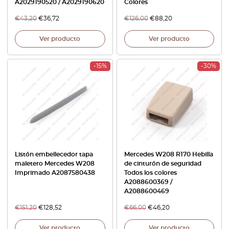
A2029190520 / A2029190620
Colores
€
43,20
€
36,72
€
126,00
€
88,20
Ver producto
Ver producto
-15%
-30%
Listón embellecedor tapa
Mercedes W208 R170 Hebilla
maletero Mercedes W208
de cinturón de seguridad
Imprimado A2087580438
Todos los colores
A2088600369 /
A2088600469
€
151,20
€
128,52
€
66,00
€
46,20
Ver producto
Ver producto