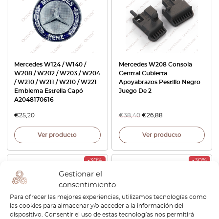
Mercedes W124 / W140 /
Mercedes W208 Consola
W208 / W202 / W203 / W204
Central Cubierta
/ W210 / W211 / W210 / W221
Apoyabrazos Pestillo Negro
Emblema Estrella Capó
Juego De 2
A2048170616
€
25,20
€
38,40
€
26,88
Ver producto
Ver producto
-30%
-30%
Gestionar el
consentimiento
Para ofrecer las mejores experiencias, utilizamos tecnologías como
las cookies para almacenar y/o acceder a la información del
dispositivo. Consentir el uso de estas tecnologías nos permitirá