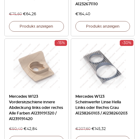
A1232671110
€
75,60
€
64,26
€
164,40
Produkt anzeigen
Produkt anzeigen
-15%
-30%
Mercedes W123
Mercedes W123
Vordersitzschiene innere
Scheinwerfer Linse Hella
Abdeckung links oder rechts
Links oder Rechts Grau
Alle Farben A1239191320 /
A1238260103 / A1238260203
A1239191420
€
50,40
€
42,84
€
207,60
€
145,32