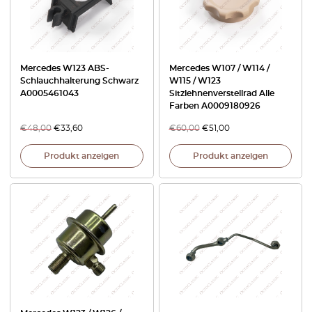
Mercedes W123 ABS-
Mercedes W107 / W114 /
Schlauchhalterung Schwarz
W115 / W123
A0005461043
Sitzlehnenverstellrad Alle
Farben A0009180926
€
48,00
€
33,60
€
60,00
€
51,00
Produkt anzeigen
Produkt anzeigen