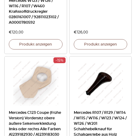
Mercedes W123 / W126 /
W116 / R107 / W460
Kraftstoffdruckregler
0280161007 / 92811023102 /
A0000780592
€
120,00
€
126,00
Produkt anzeigen
Produkt anzeigen
-15%
Mercedes C123 Coupe (frühe
Mercedes R107 / R129 / W114
Version) Vordersitz obere
/ W115 / W116 / W123 / W124 /
äußere Seitenverkleidung
W126 / W201
links oder rechts Alle Farben
Schalthebelknauf für
A1239182930 / A1239183030
Schaltgetriebe aus Holz