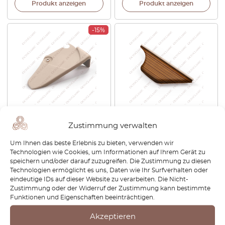
Produkt anzeigen
Produkt anzeigen
-15%
Mercedes C123 Abdeckung
Mercedes C123 Coupe
Zustimmung verwalten
Unterteil Ruhesitz links oder
Heckpolsterung
rechts A1239185130 /
Seitenverkleidung aus Holz
Um Ihnen das beste Erlebnis zu bieten, verwenden wir
A1239185230
links oder rechts
Technologien wie Cookies, um Informationen auf Ihrem Gerät zu
A1236920922 / A1236901022
speichern und/oder darauf zuzugreifen. Die Zustimmung zu diesen
€
88,80
€
75,48
€
246,00
Technologien ermöglicht es uns, Daten wie Ihr Surfverhalten oder
eindeutige IDs auf dieser Website zu verarbeiten. Die Nicht-
Zustimmung oder der Widerruf der Zustimmung kann bestimmte
Produkt anzeigen
Produkt anzeigen
Funktionen und Eigenschaften beeinträchtigen.
Akzeptieren
-30%