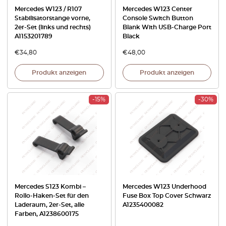
Mercedes W123 / R107
Mercedes W123 Center
Stabilisatorstange vorne,
Console Switch Button
2er-Set (links und rechts)
Blank With USB-Charge Port
A1153201789
Black
€
34,80
€
48,00
Produkt anzeigen
Produkt anzeigen
-15%
-30%
Mercedes S123 Kombi –
Mercedes W123 Underhood
Rollo-Haken-Set für den
Fuse Box Top Cover Schwarz
Laderaum, 2er-Set, alle
A1235400082
Farben, A1238600175