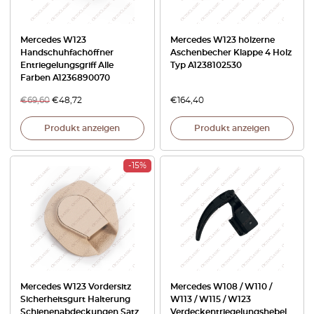
Mercedes W123
Mercedes W123 hölzerne
Handschuhfachöffner
Aschenbecher Klappe 4 Holz
Entriegelungsgriff Alle
Typ A1238102530
Farben A1236890070
€
69,60
€
48,72
€
164,40
Produkt anzeigen
Produkt anzeigen
-15%
Mercedes W123 Vordersitz
Mercedes W108 / W110 /
Sicherheitsgurt Halterung
W113 / W115 / W123
Schienenabdeckungen Satz
Verdeckentriegelungshebel