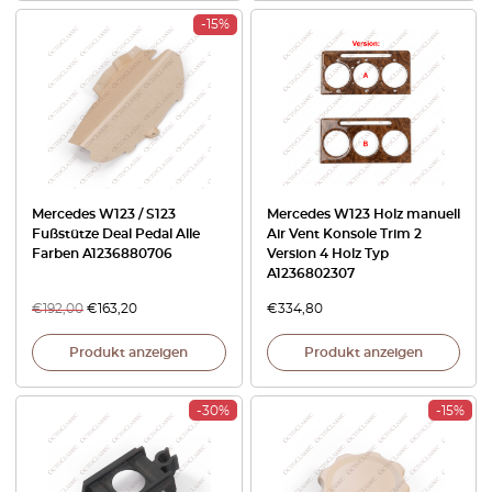
-15%
Mercedes W123 / S123
Mercedes W123 Holz manuell
Fußstütze Deal Pedal Alle
Air Vent Konsole Trim 2
Farben A1236880706
Version 4 Holz Typ
A1236802307
€
192,00
€
163,20
€
334,80
Produkt anzeigen
Produkt anzeigen
-30%
-15%