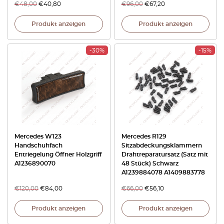
€
48,00
€
40,80
€
96,00
€
67,20
Produkt anzeigen
Produkt anzeigen
-30%
-15%
Mercedes W123
Mercedes R129
Handschuhfach
Sitzabdeckungsklammern
Entriegelung Öffner Holzgriff
Drahtreparatursatz (Satz mit
A1236890070
48 Stück) Schwarz
A1239884078 A1409883778
€
120,00
€
84,00
€
66,00
€
56,10
Produkt anzeigen
Produkt anzeigen