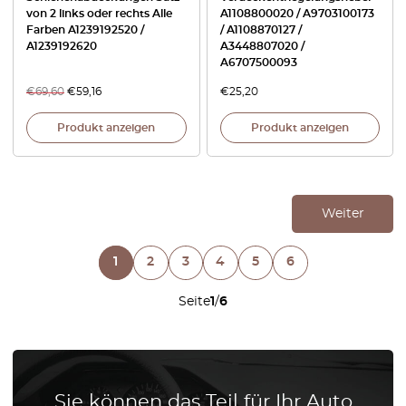
von 2 links oder rechts Alle
A1108800020 / A9703100173
Farben A1239192520 /
/ A1108870127 /
A1239192620
A3448807020 /
A6707500093
€
69,60
€
59,16
€
25,20
Produkt anzeigen
Produkt anzeigen
Weiter
1
2
3
4
5
6
Seite
1
/
6
Sie können das Teil für Ihr Auto