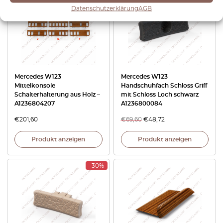
Datenschutzerklärung
AGB
Mercedes W123
Mercedes W123
Mittelkonsole
Handschuhfach Schloss Griff
Schalterhalterung aus Holz –
mit Schloss Loch schwarz
A1236804207
A1236800084
€
201,60
€
69,60
€
48,72
Produkt anzeigen
Produkt anzeigen
-30%