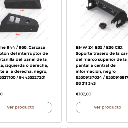
he 944 / 968: Carcasa
BMW Z4 E85 / E86 CID:
otón del interruptor de
Soporte trasero de la ca
ntanilla del panel de la
del marco superior de la
a, izquierda o derecha,
pantalla central de
te a la derecha, negro,
información, negro
5527100 / 94455527201
65509137034 / 6550916917
88 311 343
00
€
102,00
Ver producto
Ver producto