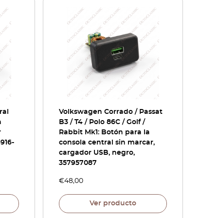
ral
Volkswagen Corrado / Passat
n
B3 / T4 / Polo 86C / Golf /
r
Rabbit Mk1: Botón para la
6916-
consola central sin marcar,
cargador USB, negro,
357957087
€
48,00
Ver producto