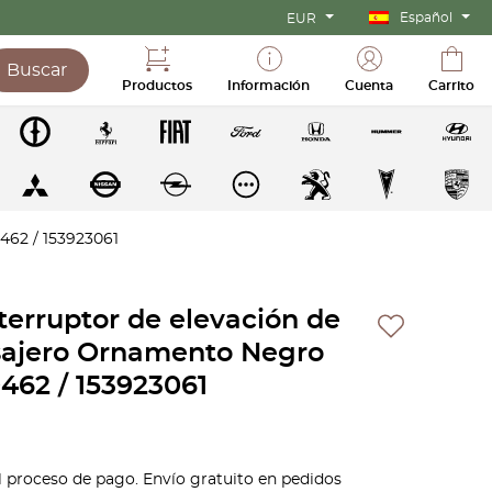
Español
EUR
Buscar
Productos
Información
Cuenta
Carrito
462 / 153923061
terruptor de elevación de
asajero Ornamento Negro
462 / 153923061
l proceso de pago. Envío gratuito en pedidos