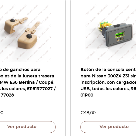
o de ganchos para
Botón de la consola cent
oles de la luneta trasera
para Nissan 300ZX Z31 si
MW E36 Berlina / Coupé,
inscripción, con cargado
 los colores, 51161977027 /
USB, todos los colores, 9
977028
01P00
00
€
48,00
Ver producto
Ver producto