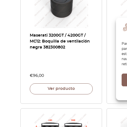
Maserati 3200GT / 4200GT /
Moldu
MC12: Boquilla de ventilación
asien
Par
negra 382300802
Merc
par
derec
es
nav
A1249
ret
€
96,00
€
108
Ver producto