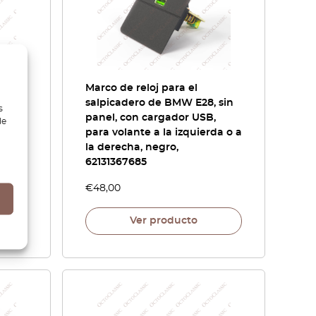
l
Marco de reloj para el
era
salpicadero de BMW E28, sin
s
odos
panel, con cargador USB,
de
para volante a la izquierda o a
la derecha, negro,
62131367685
€
48,00
Ver producto