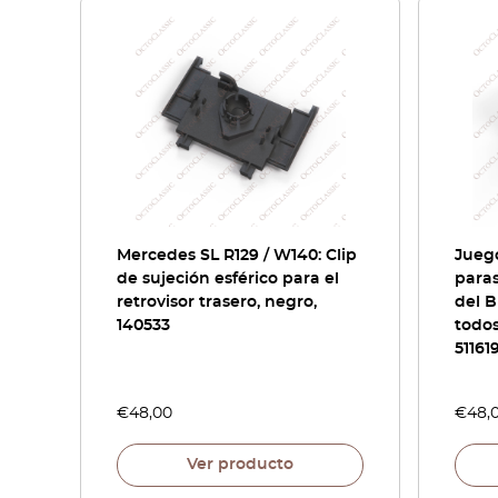
Mercedes SL R129 / W140: Clip
Jueg
de sujeción esférico para el
paras
retrovisor trasero, negro,
del B
140533
todos
51161
€
48,00
€
48,
Ver producto