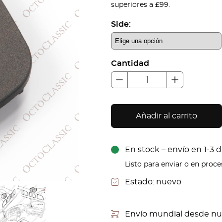
superiores a £99.
Side:
Cantidad
Añadir al carrito
En stock – envío en 1-3 d
Listo para enviar o en proc
Estado:
nuevo
Envío mundial desde nu