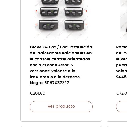
BMW Z4 E85 / E86: Instalación
Porsc
de indicadores adicionales en
del b
la consola central orientados
la ve
hacia el conductor. 3
puert
versiones: volante a la
volan
izquierda o a la derecha.
9445
Negro. 51167037227
€
201,60
€
72,
Ver producto