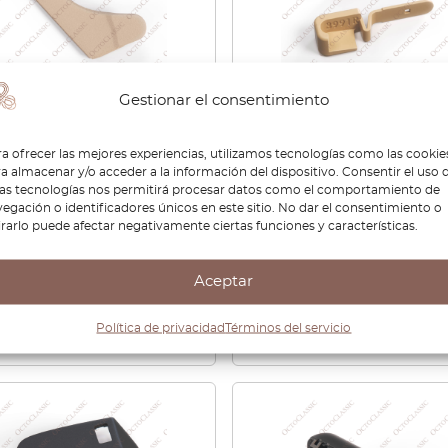
Gestionar el consentimiento
ra inferior lateral del
Juego de ganchos para e
to delantero del
parasol de la luneta tras
a ofrecer las mejores experiencias, utilizamos tecnologías como las cookie
edes W124, izquierda o
del BMW E36 Compact, t
a almacenar y/o acceder a la información del dispositivo. Consentir el uso 
ha, todos los colores:
los colores, 51462268841 /
tas tecnologías nos permitirá procesar datos como el comportamiento de
egación o identificadores únicos en este sitio. No dar el consentimiento o
181930 / A1249182030
51462268842
irarlo puede afectar negativamente ciertas funciones y características.
,00
€
48,00
Aceptar
Ver producto
Ver producto
Política de privacidad
Términos del servicio