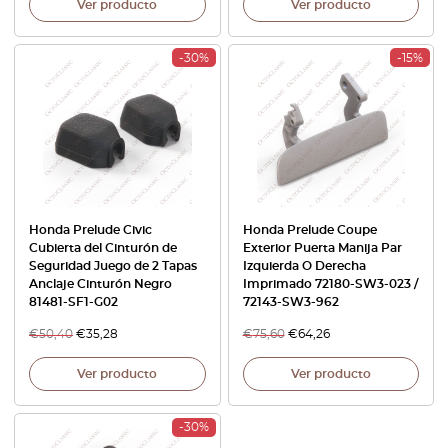
Ver producto
Ver producto
-30%
-15%
Honda Prelude Civic
Honda Prelude Coupe
Cubierta del Cinturón de
Exterior Puerta Manija Par
Seguridad Juego de 2 Tapas
Izquierda O Derecha
Anclaje Cinturón Negro
Imprimado 72180-SW3-023 /
81481-SF1-G02
72143-SW3-962
€
50,40
€
35,28
€
75,60
€
64,26
Ver producto
Ver producto
-30%