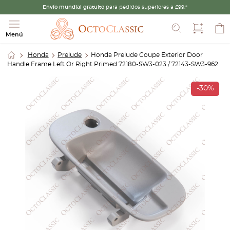
Envío mundial gratuito
para pedidos superiores a £99.*
Buscar
Menú
Honda
Prelude
Honda Prelude Coupe Exterior Door
Handle Frame Left Or Right Primed 72180-SW3-023 / 72143-SW3-962
-30%