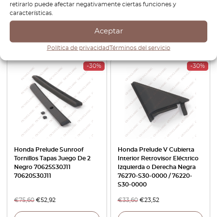
retirarlo puede afectar negativamente ciertas funciones y
SS0-003 / 75101-SS0-003
características.
€
116,40
€
98,94
€
48,00
€
33,60
Aceptar
Ver producto
Ver producto
Política de privacidad
Términos del servicio
-30%
-30%
Honda Prelude Sunroof
Honda Prelude V Cubierta
Tornillos Tapas Juego De 2
Interior Retrovisor Eléctrico
Negro 70625S30J11
Izquierda o Derecha Negra
70620S30J11
76270-S30-0000 / 76220-
S30-0000
€
75,60
€
52,92
€
33,60
€
23,52