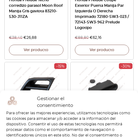
corredizo parasol Moon Roof
Exterior Puerta Manija Par
Manija Gris gaviota 83210-
Izquierda O Derecha
S30-J11ZA
Imprimado 72180-SW3-023 /
72143-SW3-962 Prelude
Logotipo
€
38,40
€
26,88
€
88,80
€
62,16
Ver producto
Ver producto
-15%
-30%
Gestionar el
consentimiento
Para ofrecer las mejores experiencias, utilizamos tecnologías como
las cookies para almacenar y/o acceder a la información del
Honda Prelude IV
Honda Prelude IV Panel
dispositivo. Consentir el uso de estas tecnologías nos permitirá
Parachoques Delantero
Puerta Delantera Bolsillo
procesar datos como el comportamiento de navegación o
Rejilla Marco Izquierda O
Manija + Tapa Negro 83530-
identificadores únicos en este sitio. No dar el consentimiento o
Derecha 3 Colores 75102-
SS0-900ZB