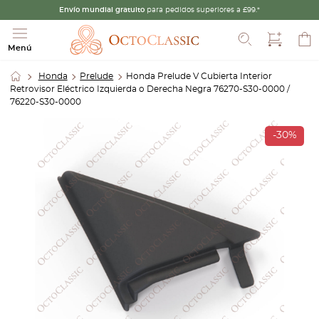
Envío mundial gratuito
para pedidos superiores a £99.*
Buscar
Menú
Honda
Prelude
Honda Prelude V Cubierta Interior
Retrovisor Eléctrico Izquierda o Derecha Negra 76270-S30-0000 /
76220-S30-0000
-30%