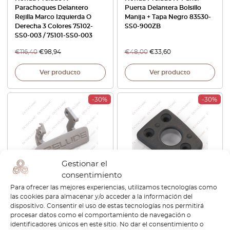
Parachoques Delantero
Puerta Delantera Bolsillo
Rejilla Marco Izquierda O
Manija + Tapa Negro 83530-
Derecha 3 Colores 75102-
SS0-900ZB
SS0-003 / 75101-SS0-003
€
116,40
€
98,94
€
48,00
€
33,60
Ver producto
Ver producto
-30%
-30%
Gestionar el
consentimiento
Para ofrecer las mejores experiencias, utilizamos tecnologías como
Honda Prelude Coupe
Honda Prelude Espejo
las cookies para almacenar y/o acceder a la información del
Exterior Puerta Manija Par
Retrovisor Soporte de
dispositivo. Consentir el uso de estas tecnologías nos permitirá
Izquierda O Derecha
montaje Soporte Negro
procesar datos como el comportamiento de navegación o
Imprimado 72180-SW3-023 /
76401-S30-003
identificadores únicos en este sitio. No dar el consentimiento o
72143-SW3-962 Prelude