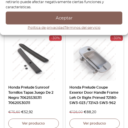
retirarlo puede afectar negativamente ciertas funciones y
Logotipo
características.
€
88,80
€
62,16
€
32,40
€
22,68
Aceptar
Ver producto
Ver producto
Política de privacidad
Términos del servicio
-30%
-30%
Honda Prelude Sunroof
Honda Prelude Coupe
Tornillos Tapas Juego De 2
Exterior Door Handle Frame
Negro 70625S30J11
Left Or Right Primed 72180-
70620S30J11
SW3-023 / 72143-SW3-962
€
75,60
€
52,92
€
126,00
€
88,20
Ver producto
Ver producto