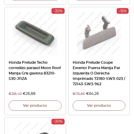
-30%
-15%
Honda Prelude Techo
Honda Prelude Coupe
corredizo parasol Moon Roof
Exterior Puerta Manija Par
Manija Gris gaviota 83210-
Izquierda O Derecha
S30-J11ZA
Imprimado 72180-SW3-023 /
72143-SW3-962
€
38,40
€
26,88
€
75,60
€
64,26
Ver producto
Ver producto
-30%