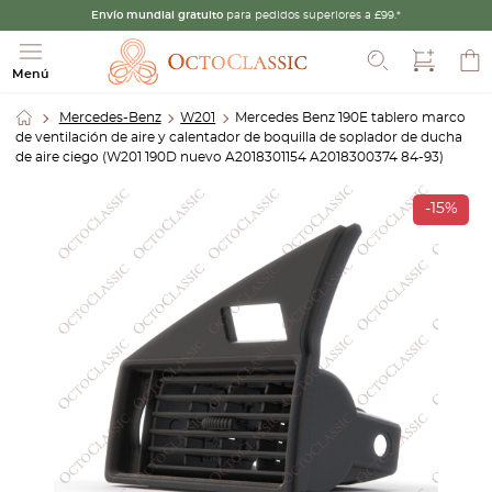
Envío mundial gratuito
para pedidos superiores a £99.*
Buscar
Menú
Mercedes-Benz
W201
Mercedes Benz 190E tablero marco
de ventilación de aire y calentador de boquilla de soplador de ducha
de aire ciego (W201 190D nuevo A2018301154 A2018300374 84-93)
-15%