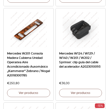
Mercedes W201 Consola
Mercedes W124 / W129 /
Madera Cubierta Unidad
W140 / W201 / W202 /
Operativa Aire
Sprinter: clip guía del cable
Acondicionado Automático
del acelerador A2023010093
„Kammerer” Zebrano / Nogal
A2018300785
€
250,80
€
36,00
Ver producto
Ver producto
-15%