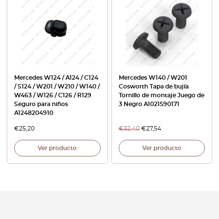
Mercedes W124 / A124 / C124
Mercedes W140 / W201
/ S124 / W201 / W210 / W140 /
Cosworth Tapa de bujía
W463 / W126 / C126 / R129
Tornillo de montaje Juego de
Seguro para niños
3 Negro A1021590171
A1248204910
€
25,20
€
32,40
€
27,54
Ver producto
Ver producto