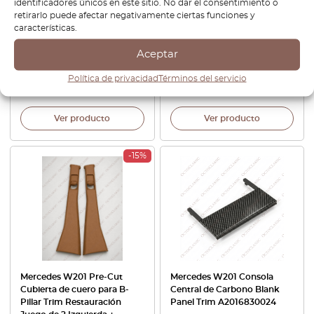
identificadores únicos en este sitio. No dar el consentimiento o
retirarlo puede afectar negativamente ciertas funciones y
Mercedes W201 Front Scuff
Mercedes W124 / W201
características.
Plates – PPF Paint
consola central interruptor
Protection Film Precut – 3M
en blanco con cargador USB
Aceptar
Pro Transparent Anti-scratch
Cover
Política de privacidad
Términos del servicio
€
54,00
€
50,40
Ver producto
Ver producto
-15%
Mercedes W201 Pre-Cut
Mercedes W201 Consola
Cubierta de cuero para B-
Central de Carbono Blank
Pillar Trim Restauración
Panel Trim A2016830024