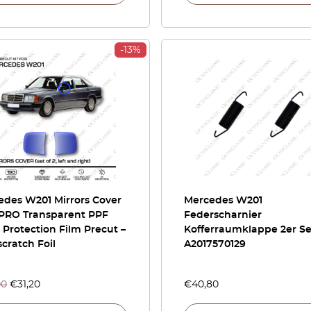
-13%
edes W201 Mirrors Cover
Mercedes W201
 PRO Transparent PPF
Federscharnier
 Protection Film Precut –
Kofferraumklappe 2er Se
scratch Foil
A2017570129
00
€
31,20
€
40,80