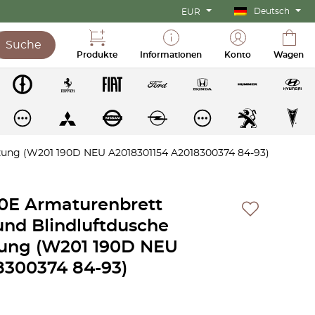
Deutsch
EUR
Suche
Produkte
Informationen
Konto
Wagen
zung (W201 190D NEU A2018301154 A2018300374 84-93)
0E Armaturenbrett
nd Blindluftdusche
zung (W201 190D NEU
8300374 84-93)