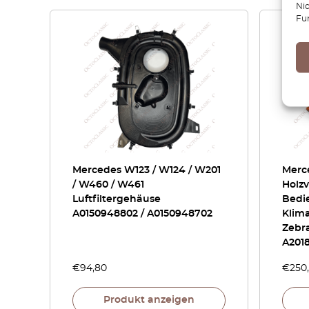
Ni
Fu
Mercedes W123 / W124 / W201
Merc
/ W460 / W461
Holz
Luftfiltergehäuse
Bedi
A0150948802 / A0150948702
Klim
Zebr
A201
€
94,80
€
250
Produkt anzeigen