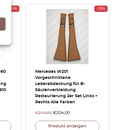
-15%
-15%
460
Mercedes W201
Vorgeschnittene
ung
Lederabdeckung für B-
910
Säulenverkleidung
Restaurierung 2er Set Links +
Rechts Alle Farben
€
240,00
€
204,00
Produkt anzeigen