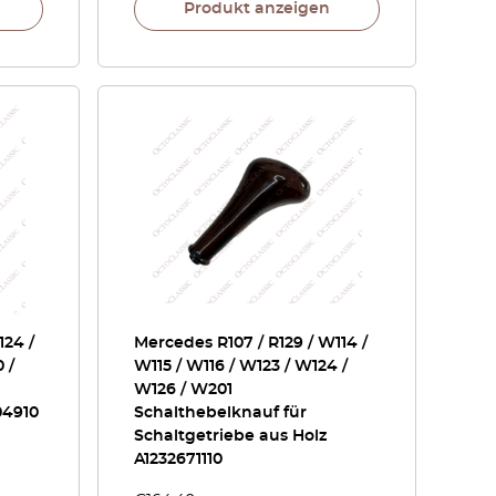
Produkt anzeigen
124 /
Mercedes R107 / R129 / W114 /
 /
W115 / W116 / W123 / W124 /
W126 / W201
04910
Schalthebelknauf für
Schaltgetriebe aus Holz
A1232671110