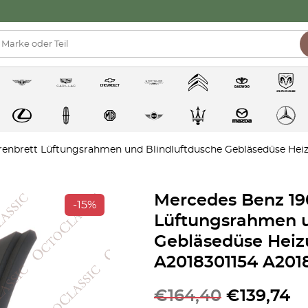
enbrett Lüftungsrahmen und Blindluftdusche Gebläsedüse Hei
Mercedes Benz 19
-15%
Lüftungsrahmen u
Gebläsedüse Hei
A2018301154 A201
€
164,40
€
139,74