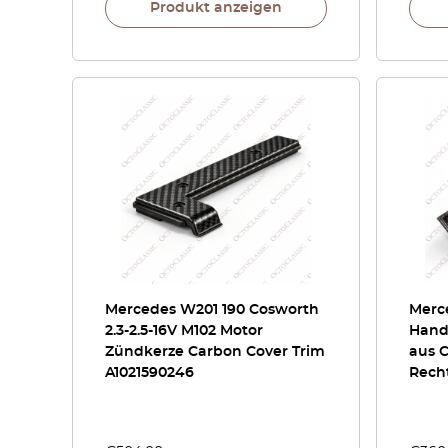
Produkt anzeigen
Mercedes W201 190 Cosworth
Merc
2.3-2.5-16V M102 Motor
Hand
Zündkerze Carbon Cover Trim
aus C
A1021590246
Recht