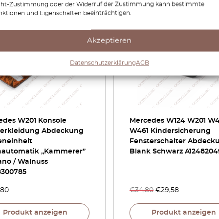
cht-Zustimmung oder der Widerruf der Zustimmung kann bestimmte
nktionen und Eigenschaften beeinträchtigen.
Akzeptieren
Datenschutzerklärung
AGB
edes W201 Konsole
Mercedes W124 W201 W
verkleidung Abdeckung
W461 Kindersicherung
eneinheit
Fensterschalter Abdeck
aautomatik „Kammerer”
Blank Schwarz A1248204
ano / Walnuss
8300785
,80
€
34,80
€
29,58
Produkt anzeigen
Produkt anzeigen