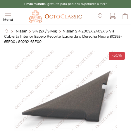
Envío mundial gratuito
para pedidos superiores a £99.*
Buscar
Menú
Nissan
S14 (SX / Silvia)
Nissan S14 200SX 240SX Silvia
Cubierta Interior Espejo Recorte Izquierda o Derecha Negra 80293-
65F00 / 80292-65F00
-30%