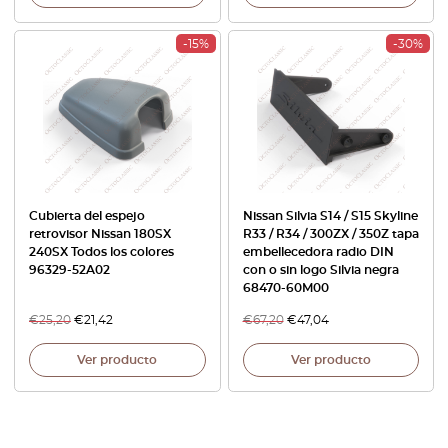
-15%
-30%
Cubierta del espejo
Nissan Silvia S14 / S15 Skyline
retrovisor Nissan 180SX
R33 / R34 / 300ZX / 350Z tapa
240SX Todos los colores
embellecedora radio DIN
96329-52A02
con o sin logo Silvia negra
68470-60M00
€
25,20
€
21,42
€
67,20
€
47,04
Ver producto
Ver producto