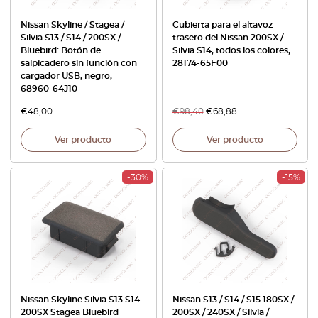
Nissan Skyline / Stagea /
Cubierta para el altavoz
Silvia S13 / S14 / 200SX /
trasero del Nissan 200SX /
Bluebird: Botón de
Silvia S14, todos los colores,
salpicadero sin función con
28174-65F00
cargador USB, negro,
68960-64J10
€
48,00
€
98,40
€
68,88
Ver producto
Ver producto
-30%
-15%
Nissan Skyline Silvia S13 S14
Nissan S13 / S14 / S15 180SX /
200SX Stagea Bluebird
200SX / 240SX / Silvia /