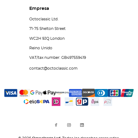
Empresa
Octoclassic Ltd.
71-75 Shelton Street
WC2H 9JQ London
Reino Unido
VAT/tax number: GB497559419
contact@octoclassic.com