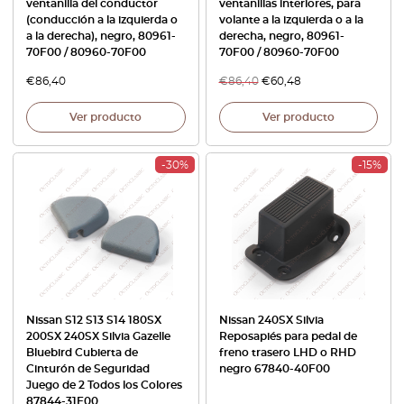
ventanilla del conductor
ventanillas interiores, para
(conducción a la izquierda o
volante a la izquierda o a la
a la derecha), negro, 80961-
derecha, negro, 80961-
70F00 / 80960-70F00
70F00 / 80960-70F00
€
86,40
€
86,40
€
60,48
Ver producto
Ver producto
-30%
-15%
Nissan S12 S13 S14 180SX
Nissan 240SX Silvia
200SX 240SX Silvia Gazelle
Reposapiés para pedal de
Bluebird Cubierta de
freno trasero LHD o RHD
Cinturón de Seguridad
negro 67840-40F00
Juego de 2 Todos los Colores
87844-31F00