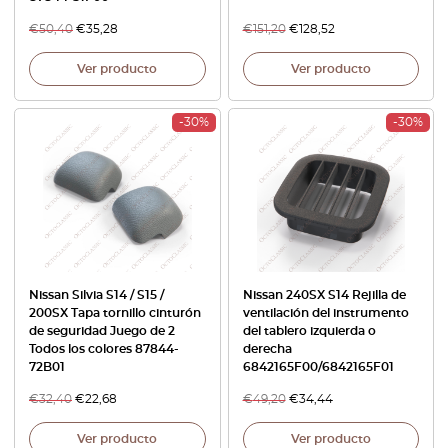
€
50,40
€
35,28
€
151,20
€
128,52
Ver producto
Ver producto
-30%
-30%
Nissan Silvia S14 / S15 /
Nissan 240SX S14 Rejilla de
200SX Tapa tornillo cinturón
ventilación del instrumento
de seguridad Juego de 2
del tablero izquierda o
Todos los colores 87844-
derecha
72B01
6842165F00/6842165F01
€
32,40
€
22,68
€
49,20
€
34,44
Ver producto
Ver producto