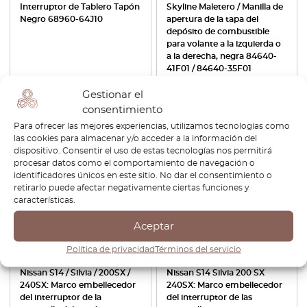
Interruptor de Tablero Tapón
Skyline Maletero / Manilla de
Negro 68960-64J10
apertura de la tapa del
depósito de combustible
para volante a la izquierda o
a la derecha, negra 84640-
41F01 / 84640-35F01
€
32,40
€
22,68
€
44,40
€
37,74
Gestionar el
consentimiento
Ver producto
Ver producto
Para ofrecer las mejores experiencias, utilizamos tecnologías como
las cookies para almacenar y/o acceder a la información del
dispositivo. Consentir el uso de estas tecnologías nos permitirá
-30%
procesar datos como el comportamiento de navegación o
identificadores únicos en este sitio. No dar el consentimiento o
retirarlo puede afectar negativamente ciertas funciones y
características.
Aceptar
Política de privacidad
Términos del servicio
Nissan S14 / Silvia / 200SX /
Nissan S14 Silvia 200 SX
240SX: Marco embellecedor
240SX: Marco embellecedor
del interruptor de la
del interruptor de las