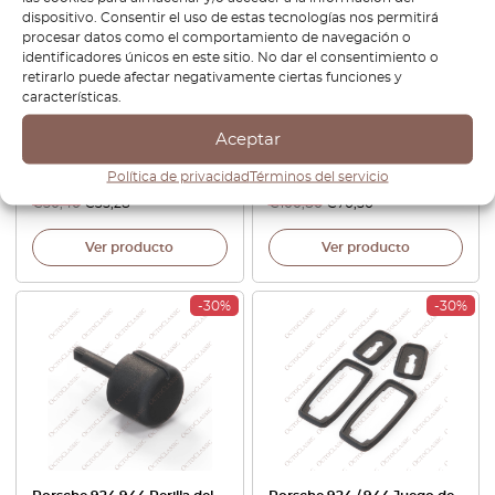
dispositivo. Consentir el uso de estas tecnologías nos permitirá
procesar datos como el comportamiento de navegación o
identificadores únicos en este sitio. No dar el consentimiento o
retirarlo puede afectar negativamente ciertas funciones y
Porsche 944 parachoques
Porsche 924 944 Pantalla de
características.
delantero lateral marcador
luz de giro delantera
luz soporte izquierdo o
izquierda o derecha
Aceptar
derecho negro 94463141301 /
transparente naranja
94463141401
477953161 / 477953162
Política de privacidad
Términos del servicio
€
50,40
€
35,28
€
100,80
€
70,56
Ver producto
Ver producto
-30%
-30%