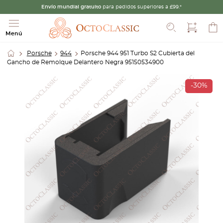
Envío mundial gratuito
para pedidos superiores a £99.*
Buscar
Menú
Porsche
944
Porsche 944 951 Turbo S2 Cubierta del
Gancho de Remolque Delantero Negra 95150534900
-30%