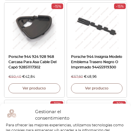
-15%
-15%
Porsche 944 924 928 968
Porsche 944 Insignia Modelo
Carcasa Para Asa Cable Del
Emblema Trasero Negro O
Capó 92851117302
Imprimado 94455919300
€
50,40
€
42,84
€
57,60
€
48,96
Ver producto
Ver producto
-30%
-30%
Gestionar el
consentimiento
Para ofrecer las mejores experiencias, utilizamos tecnologías como
las cookies para almacenar y/o acceder a la información del