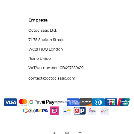
Empresa
Octoclassic Ltd.
71-75 Shelton Street
WC2H 9JQ London
Reino Unido
VAT/tax number: GB497559419
contact@octoclassic.com