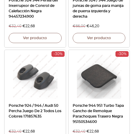
Porsche 924 944 Perilla del
Porsche 924 / 944 Juego de
Interruptor de Control de
juntas de goma para manija
Calefacción Negra
de puerta izquierda y
94457234900
derecha
€
32,40
€
22,68
€
66,00
€
46,20
Ver producto
Ver producto
-30%
-30%
Porsche 924 / 944 / Audi 50
Porsche 944 951 Turbo Tapa
Percha Juego De 2 Todos Los
Gancho de Remolque
Colores 171857635
Parachoques Trasero Negra
95150534600
€
32,40
€
22,68
€
32,40
€
22,68