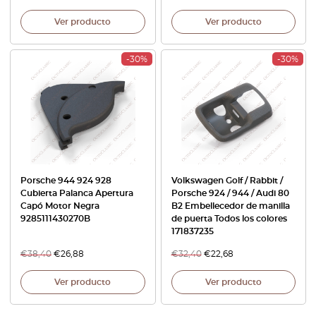
Ver producto
Ver producto
-30%
-30%
Porsche 944 924 928
Volkswagen Golf / Rabbit /
Cubierta Palanca Apertura
Porsche 924 / 944 / Audi 80
Capó Motor Negra
B2 Embellecedor de manilla
9285111430270B
de puerta Todos los colores
171837235
€
38,40
€
26,88
€
32,40
€
22,68
Ver producto
Ver producto