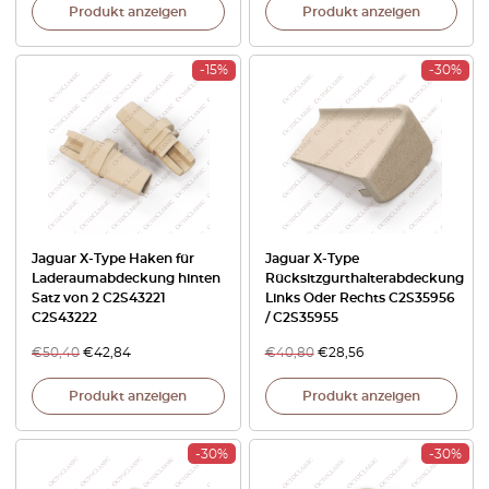
Produkt anzeigen
Produkt anzeigen
-15%
-30%
Jaguar X-Type Haken für
Jaguar X-Type
Laderaumabdeckung hinten
Rücksitzgurthalterabdeckung
Satz von 2 C2S43221
Links Oder Rechts C2S35956
C2S43222
/ C2S35955
€
50,40
€
42,84
€
40,80
€
28,56
Produkt anzeigen
Produkt anzeigen
-30%
-30%