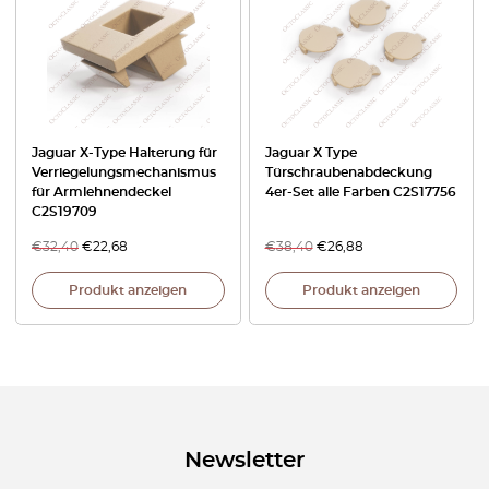
Jaguar X-Type Halterung für
Jaguar X Type
Verriegelungsmechanismus
Türschraubenabdeckung
für Armlehnendeckel
4er-Set alle Farben C2S17756
C2S19709
€
32,40
€
22,68
€
38,40
€
26,88
Produkt anzeigen
Produkt anzeigen
Newsletter