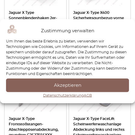
Jaguar X Type
Jaguar X-Type X400
Sonnenblendenhaken 2er-
Sicherheitsgurtbezug vorne
Set alle Farben C2S2222SEL
links oder rechts alle Farben
C2S28853 / C2S28852
Zustimmung verwalten
€
31,20
€
26,52
€
48,00
€
33,60
Um Ihnen das beste Erlebnis zu bieten, verwenden wir
Technologien wie Cookies, um Informationen auf Ihrem Gerät zu
Produkt anzeigen
Produkt anzeigen
speichern und/oder darauf zuzugreifen. Die Zustimmung zu diesen
Technologien ermöglicht es uns, Daten wie Ihr Surfverhalten oder
eindeutige IDs auf dieser Website zu verarbeiten. Die Nicht-
-30%
-15%
Zustimmung oder der Widerruf der Zustimmung kann bestimmte
Funktionen und Eigenschaften beeinträchtigen.
Akzeptieren
Datenschutzerklärung
AGB
Jaguar X-Type
Jaguar X-Type FaceLift
Frontstoßstangen-
Scheinwerferwaschanlage
Abschleppösenabdeckung,
Abdeckung links und rechts
grundiert C2S27556XXX
Scheinwerferwaschanlage