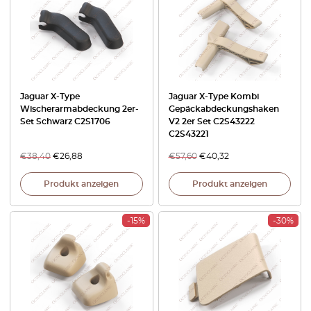
Jaguar X-Type
Jaguar X-Type Kombi
Wischerarmabdeckung 2er-
Gepäckabdeckungshaken
Set Schwarz C2S1706
V2 2er Set C2S43222
C2S43221
€
38,40
€
26,88
€
57,60
€
40,32
Produkt anzeigen
Produkt anzeigen
-15%
-30%