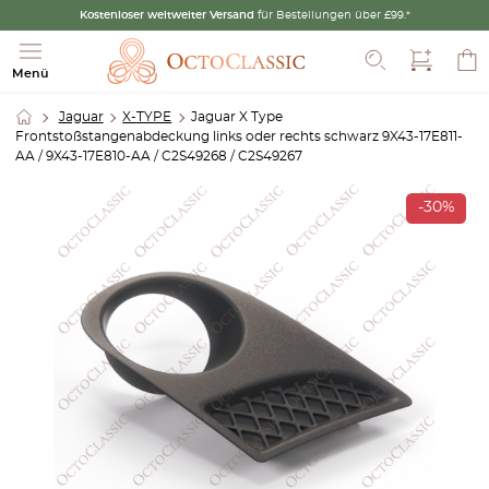
Kostenloser weltweiter Versand
für Bestellungen über £99.*
Suche
Menü
Jaguar
X-TYPE
Jaguar X Type
Frontstoßstangenabdeckung links oder rechts schwarz 9X43-17E811-
AA / 9X43-17E810-AA / C2S49268 / C2S49267
-30%