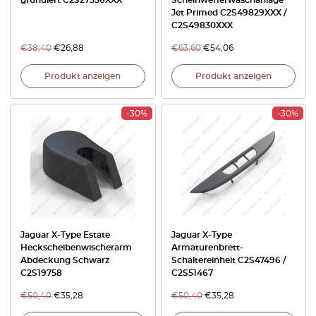
Jet Primed C2S49829XXX /
C2S49830XXX
€
38,40
€
26,88
€
63,60
€
54,06
Produkt anzeigen
Produkt anzeigen
-30%
-30%
Jaguar X-Type Estate
Jaguar X-Type
Heckscheibenwischerarm
Armaturenbrett-
Abdeckung Schwarz
Schaltereinheit C2S47496 /
C2S19758
C2S51467
€
50,40
€
35,28
€
50,40
€
35,28