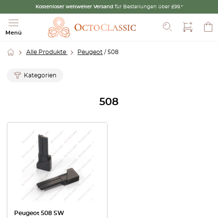
Kostenloser weltweiter Versand
für Bestellungen über £99.*
Suche
Menü
Alle Produkte
Peugeot
/ 508
Kategorien
508
Peugeot 508 SW