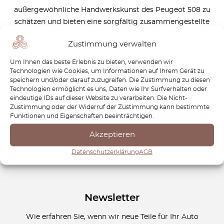
außergewöhnliche Handwerkskunst des Peugeot 508 zu
schätzen und bieten eine sorgfältig zusammengestellte
Auswahl hochwertiger Ersatzteile, um seine Leistung und
Zustimmung verwalten
seinen Stil zu bewahren. Vom regelmäßigen
Wartungsbedarf bis hin zur vollständigen Restaurierung –
Um Ihnen das beste Erlebnis zu bieten, verwenden wir
unsere Komponenten sorgen dafür, dass Ihr Peugeot 508
Technologien wie Cookies, um Informationen auf Ihrem Gerät zu
speichern und/oder darauf zuzugreifen. Die Zustimmung zu diesen
auch in den kommenden Jahren eine erstklassige
Technologien ermöglicht es uns, Daten wie Ihr Surfverhalten oder
Fahrerfahrung bietet. Vertrauen Sie auf die Qualität und
eindeutige IDs auf dieser Website zu verarbeiten. Die Nicht-
Authentizität der OctoClassic-Teile, um Ihren 508 in bestem
Zustimmung oder der Widerruf der Zustimmung kann bestimmte
Funktionen und Eigenschaften beeinträchtigen.
Zustand zu erhalten. Entdecken Sie noch heute unser
Sortiment und erhalten Sie das Erbe Ihres Peugeot 508!
Akzeptieren
Datenschutzerklärung
AGB
Newsletter
Wie erfahren Sie, wenn wir neue Teile für Ihr Auto