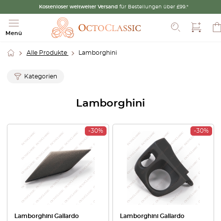
Kostenloser weltweiter Versand
für Bestellungen über £99.*
Suche
Menü
Alle Produkte
Lamborghini
Kategorien
Lamborghini
-30%
-30%
Lamborghini Gallardo
Lamborghini Gallardo