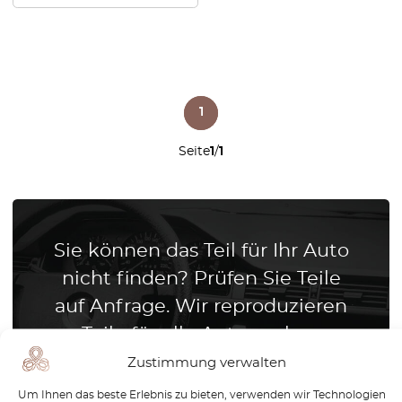
1
Seite
1
/
1
Sie können das Teil für Ihr Auto
nicht finden? Prüfen Sie Teile
auf Anfrage. Wir reproduzieren
Teile für alle Automarken
Zustimmung verwalten
Wir reproduzieren Teile für alle
Automarken
Um Ihnen das beste Erlebnis zu bieten, verwenden wir Technologien