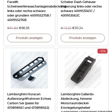
Facelift
Schalter Dash Gehäuse
Scheinwerferwaschanlagenabdeckung
Halterung links oder rechts
links oder rechts schwarz
schwarz 400953561C /
oder grundiert 400955275B /
400953562C
400955276B
€
94,80
€
66,36
€
43,20
€
30,24
Produkt anzeigen
Produkt anzeigen
-15%
Lamborghini Huracan
Lamborghini Gallardo-
Außentürgriffrahmen Echtes
Abdeckung, hinterer
Carbon Set (passt für
Motorraumdeckel-
4T0898561 und 4T0898562)
Entriegelungshebel