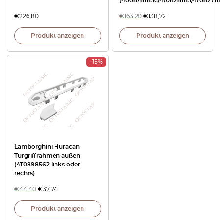
(400828185c/470828185/47082718
€
226,80
€
163,20
€
138,72
Produkt anzeigen
Produkt anzeigen
-15%
Lamborghini Huracan
Türgriffrahmen außen
(4T0898562 links oder
rechts)
€
44,40
€
37,74
Produkt anzeigen