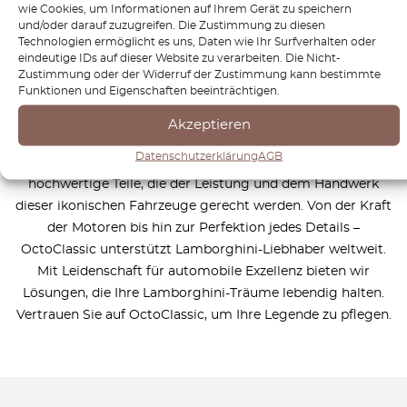
wie Cookies, um Informationen auf Ihrem Gerät zu speichern
und/oder darauf zuzugreifen. Die Zustimmung zu diesen
Technologien ermöglicht es uns, Daten wie Ihr Surfverhalten oder
Wie funktioniert das?
eindeutige IDs auf dieser Website zu verarbeiten. Die Nicht-
Zustimmung oder der Widerruf der Zustimmung kann bestimmte
Funktionen und Eigenschaften beeinträchtigen.
Akzeptieren
Bei OctoClassic ist es unser Ziel, das Erbe legendärer
Datenschutzerklärung
AGB
Marken wie Lamborghini zu bewahren. Wir bieten
hochwertige Teile, die der Leistung und dem Handwerk
dieser ikonischen Fahrzeuge gerecht werden. Von der Kraft
der Motoren bis hin zur Perfektion jedes Details –
OctoClassic unterstützt Lamborghini-Liebhaber weltweit.
Mit Leidenschaft für automobile Exzellenz bieten wir
Lösungen, die Ihre Lamborghini-Träume lebendig halten.
Vertrauen Sie auf OctoClassic, um Ihre Legende zu pflegen.