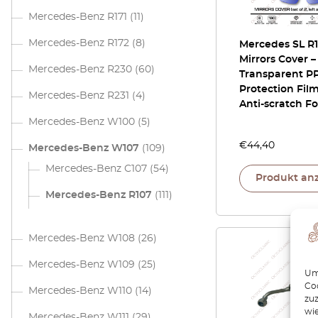
Mercedes-Benz R171
(11)
Mercedes-Benz R172
(8)
Mercedes SL R
Mirrors Cover 
Mercedes-Benz R230
(60)
Transparent PP
Protection Film
Mercedes-Benz R231
(4)
Anti-scratch Fo
Mercedes-Benz W100
(5)
€
44,40
Mercedes-Benz W107
(109)
Mercedes-Benz C107
(54)
Produkt an
Mercedes-Benz R107
(111)
Mercedes-Benz W108
(26)
Mercedes-Benz W109
(25)
Um 
Coo
Mercedes-Benz W110
(14)
zu
wie
Mercedes-Benz W111
(29)