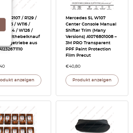
des R107 / R129 /
Mercedes SL W107
/ W115 / W116 /
Center Console Manual
/ W124 / W126 /
Shifter Trim (Many
 Schalthebelknauf
Versions) A1076801008 –
chaltgetriebe aus
3M PRO Transparent
A1232671110
PPF Paint Protection
Film Precut
,40
€
40,80
rodukt anzeigen
Produkt anzeigen