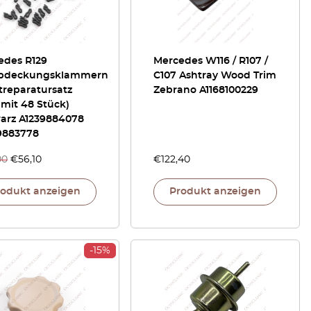
edes R129
Mercedes W116 / R107 /
abdeckungsklammern
C107 Ashtray Wood Trim
treparatursatz
Zebrano A1168100229
 mit 48 Stück)
arz A1239884078
9883778
00
€
56,10
€
122,40
rodukt anzeigen
Produkt anzeigen
-15%