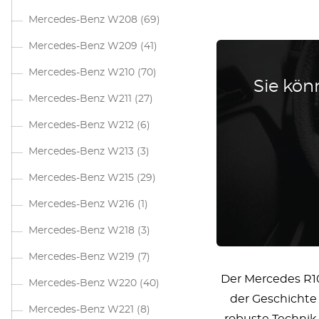
Mercedes-Benz W208
(69)
Mercedes-Benz W209
(41)
Mercedes-Benz W210
(70)
Sie könn
Mercedes-Benz W211
(27)
Mercedes-Benz W212
(6)
Mercedes-Benz W213
(3)
Mercedes-Benz W215
(29)
Mercedes-Benz W216
(1)
Mercedes-Benz W218
(3)
Mercedes-Benz W219
(7)
Der Mercedes R10
Mercedes-Benz W220
(40)
der Geschichte 
Mercedes-Benz W221
(8)