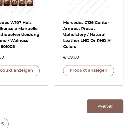
edes W107 Holz
Mercedes C126 Center
lkonsole Manuelle
Armrest Precut
lthebelverkleidung
Upholstery / Natural
ano / Walnuss
Leather LHD Or RHD All
6801008
Colors
60
€
189,60
rodukt anzeigen
Produkt anzeigen
Weiter
5