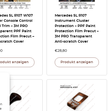
edes SL R107 W107
Mercedes SL R107
r Console Control
Instrument Cluster
l Trim – 3M PRO
Protection – PPF Paint
sparent PPF Paint
Protection Film Precut –
ction Film Precut –
3M PRO Transparent
scratch Cover
Anti-scratch Cover
00
€
28,80
rodukt anzeigen
Produkt anzeigen
en
ie