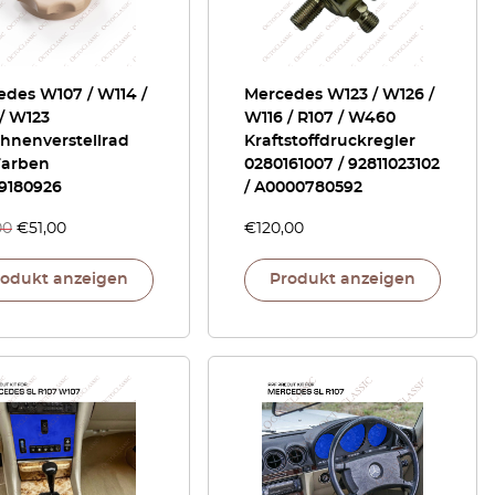
edes W107 / W114 /
Mercedes W123 / W126 /
/ W123
W116 / R107 / W460
ehnenverstellrad
Kraftstoffdruckregler
Farben
0280161007 / 92811023102
9180926
/ A0000780592
00
€
51,00
€
120,00
rodukt anzeigen
Produkt anzeigen