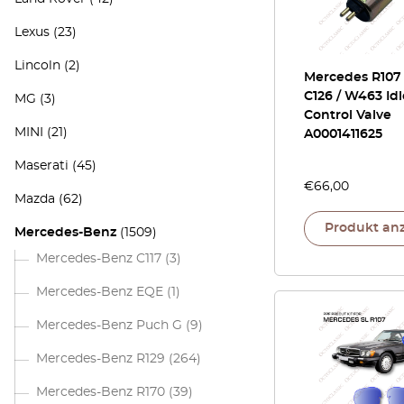
Lexus
(23)
Lincoln
(2)
Mercedes R107 
C126 / W463 Idl
MG
(3)
Control Valve
MINI
(21)
A0001411625
Maserati
(45)
€
66,00
Mazda
(62)
Produkt an
Mercedes-Benz
(1509)
Mercedes-Benz C117
(3)
Mercedes-Benz EQE
(1)
Mercedes-Benz Puch G
(9)
Mercedes-Benz R129
(264)
Mercedes-Benz R170
(39)