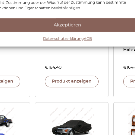
cht-Zustimmung oder der Widerruf der Zustimmung kann bestimmte
nktionen und Eigenschaften beeinträchtigen.
Mercedes R107 Chrom
Merce
Rosette Softtop /
Akzeptieren
W114 
Hardtop Abdeckung
W123 
A1077580141
W201
Datenschutzerklärung
AGB
für S
Holz 
€
164,40
€
164
zeigen
Produkt anzeigen
P