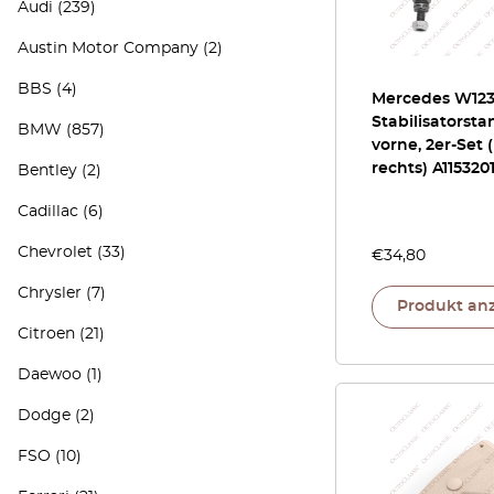
Audi
(239)
Austin Motor Company
(2)
BBS
(4)
Mercedes W123 
Stabilisatorst
BMW
(857)
vorne, 2er-Set 
rechts) A115320
Bentley
(2)
Cadillac
(6)
Chevrolet
(33)
€
34,80
Chrysler
(7)
Produkt an
Citroen
(21)
Daewoo
(1)
Dodge
(2)
FSO
(10)