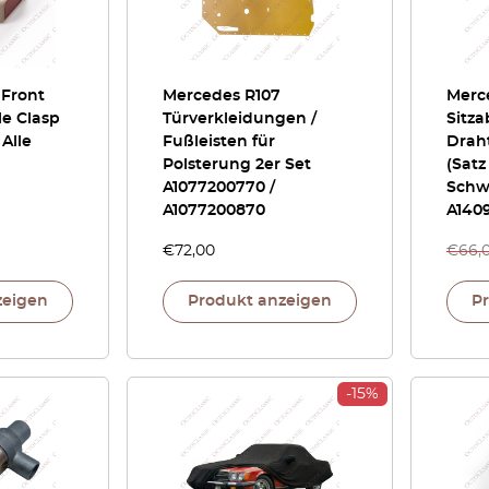
 Front
Mercedes R107
Merc
le Clasp
Türverkleidungen /
Sitz
Alle
Fußleisten für
Drah
Polsterung 2er Set
(Satz
A1077200770 /
Schw
A1077200870
A140
€
72,00
€
66,
zeigen
Produkt anzeigen
P
-15%