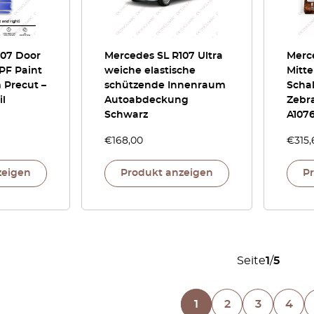
107 Door
Mercedes SL R107 Ultra
Merc
PF Paint
weiche elastische
Mitte
 Precut –
schützende Innenraum
Scha
il
Autoabdeckung
Zebr
Schwarz
A107
€
168,00
€
315,
zeigen
Produkt anzeigen
P
Seite
1
/
5
1
2
3
4