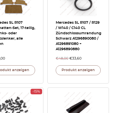
edes SL R107
Mercedes SL R107 / R129
tten-Set, 17-teilig,
/ W140 / C140 CL
inks- oder
Zündschlossumrandung
slenker, alle
Schwarz A1296890080 /
en
A1296891080 +
A1296890880
,00
€
48,00
€
33,60
rodukt anzeigen
Produkt anzeigen
-15%