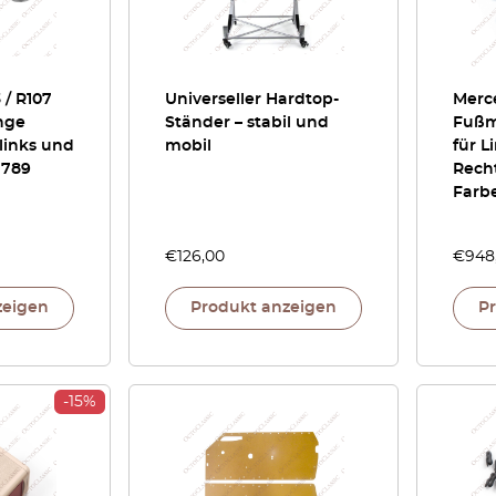
/ R107
Universeller Hardtop-
Merc
ange
Ständer – stabil und
Fußma
(links und
mobil
für L
1789
Recht
Farb
€
126,00
€
948
zeigen
Produkt anzeigen
P
-15%