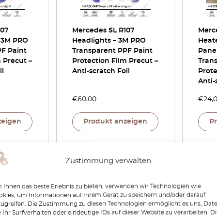
107
Mercedes SL R107
Merc
– 3M PRO
Headlights – 3M PRO
Heate
F Paint
Transparent PPF Paint
Pane
 Precut –
Protection Film Precut –
Tran
il
Anti-scratch Foil
Prote
Anti-
€
60,00
€
24,
zeigen
Produkt anzeigen
P
Zustimmung verwalten
Ihnen das beste Erlebnis zu bieten, verwenden wir Technologien wie
kies, um Informationen auf Ihrem Gerät zu speichern und/oder darauf
zugreifen. Die Zustimmung zu diesen Technologien ermöglicht es uns, Dat
 Ihr Surfverhalten oder eindeutige IDs auf dieser Website zu verarbeiten. D