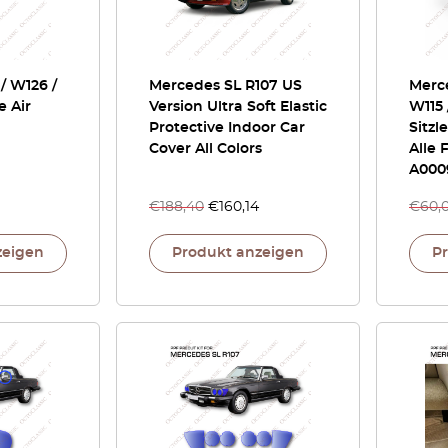
/ W126 /
Mercedes SL R107 US
Merc
e Air
Version Ultra Soft Elastic
W115 
Protective Indoor Car
Sitzl
Cover All Colors
Alle 
A000
€
188,40
€
160,14
€
60,
zeigen
Produkt anzeigen
P