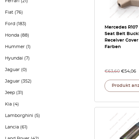
Ferrari
(21)
Fiat
(76)
Ford
(183)
Mercedes R107
Seat Belt Buck
Honda
(88)
Receiver Cover 
Hummer
(1)
Farben
Hyundai
(7)
Jaguar
(0)
€
63,60
€
54,06
Jaguar
(352)
Produkt an
Jeep
(31)
Kia
(4)
Lamborghini
(5)
Lancia
(61)
Land Rover
(42)