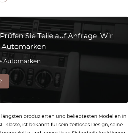
 Prüfen Sie Teile auf Anfrage. Wir
le Automarken
lle Automarken
?
 längsten produzierten und beliebtesten Modellen in
-Klasse, ist bekannt für sein zeitloses Design, seine