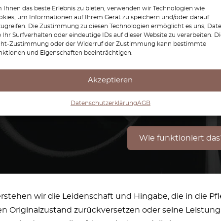
Ihnen das beste Erlebnis zu bieten, verwenden wir Technologien wie
kies, um Informationen auf Ihrem Gerät zu speichern und/oder darauf
zugreifen. Die Zustimmung zu diesen Technologien ermöglicht es uns, Dat
 Ihr Surfverhalten oder eindeutige IDs auf dieser Website zu verarbeiten. D
cht-Zustimmung oder der Widerruf der Zustimmung kann bestimmte
nktionen und Eigenschaften beeinträchtigen.
en das Teil für Ihr Auto nicht finden?
reproduzieren Teile für al
Akzeptieren
Datenschutzerklärung
AGB
Wir reproduzieren Teile für a
Wie funktioniert das
erstehen wir die Leidenschaft und Hingabe, die in die Pf
nen Originalzustand zurückversetzen oder seine Leistung