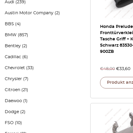
Audi
(239)
Austin Motor Company
(2)
BBS
(4)
Honda Prelude
Fronttürverkl
BMW
(857)
Tasche Griff +
Schwarz 83530
Bentley
(2)
900ZB
Cadillac
(6)
Chevrolet
(33)
€
48,00
€
33,60
Chrysler
(7)
Produkt an
Citroen
(21)
Daewoo
(1)
Dodge
(2)
FSO
(10)