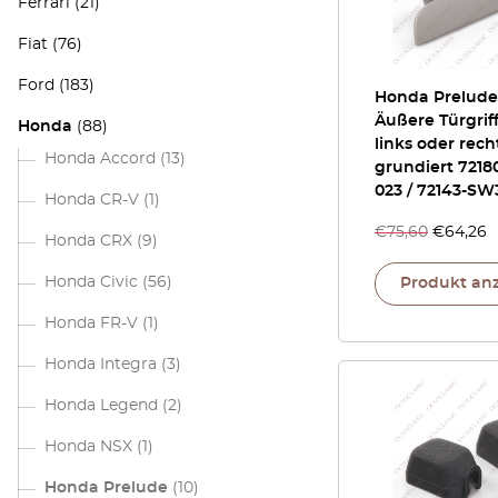
Ferrari
(21)
Fiat
(76)
Ford
(183)
Honda Prelud
Äußere Türgrif
Honda
(88)
links oder rech
Honda Accord
(13)
grundiert 7218
023 / 72143-SW
Honda CR-V
(1)
€
75,60
€
64,26
Honda CRX
(9)
Honda Civic
(56)
Produkt an
Honda FR-V
(1)
Honda Integra
(3)
Honda Legend
(2)
Honda NSX
(1)
Honda Prelude
(10)