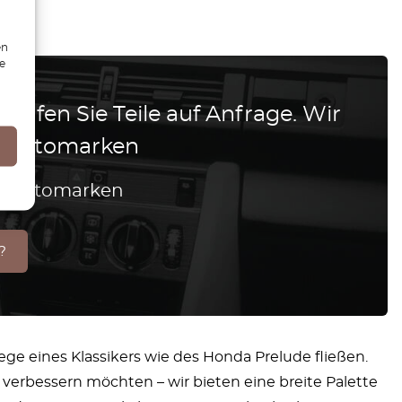
en
ie
 Prüfen Sie Teile auf Anfrage. Wir
le Automarken
lle Automarken
?
lege eines Klassikers wie des Honda Prelude fließen.
 verbessern möchten – wir bieten eine breite Palette