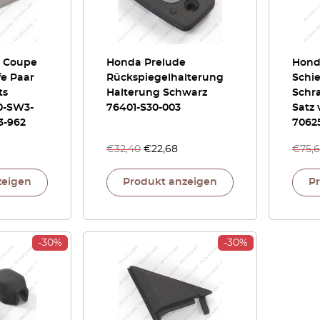
e Coupe
Honda Prelude
Hond
fe Paar
Rückspiegelhalterung
Schi
ts
Halterung Schwarz
Schr
0-SW3-
76401-S30-003
Satz 
3-962
70625
€
32,40
€
22,68
€
75,
zeigen
Produkt anzeigen
P
-30%
-30%