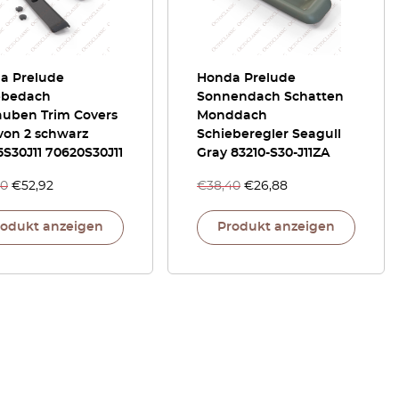
a Prelude
Honda Prelude
ebedach
Sonnendach Schatten
auben Trim Covers
Monddach
von 2 schwarz
Schieberegler Seagull
S30J11 70620S30J11
Gray 83210-S30-J11ZA
60
€
52,92
€
38,40
€
26,88
rodukt anzeigen
Produkt anzeigen