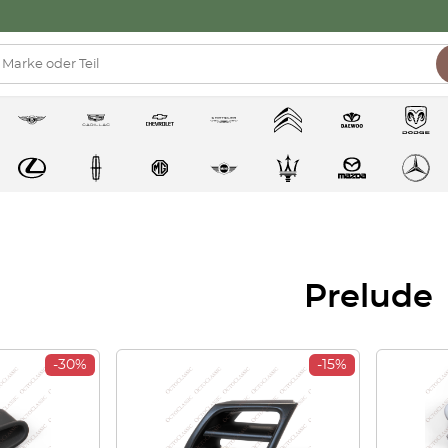
Prelude
-30%
-15%