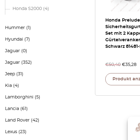
Honda S2000
(4)
Honda Prelude 
Sicherheitsgu
Hummer
(1)
Set mit 2 Kap
Hyundai
(7)
Gürtelveranke
Schwarz 81481-
Jaguar
(0)
Jaguar
(352)
€
50,40
€
35,28
Jeep
(31)
Produkt an
Kia
(4)
Lamborghini
(5)
Lancia
(61)
Land Rover
(42)
Lexus
(23)