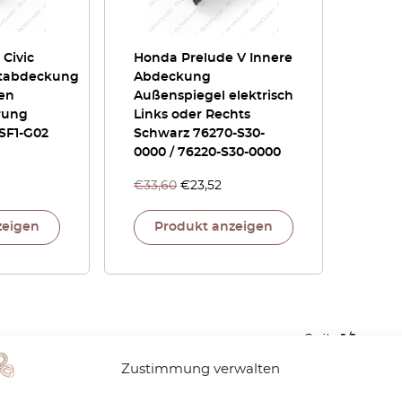
Civic
Honda Prelude V Innere
rtabdeckung
Abdeckung
pen
Außenspiegel elektrisch
rung
Links oder Rechts
SF1-G02
Schwarz 76270-S30-
0000 / 76220-S30-0000
€
33,60
€
23,52
zeigen
Produkt anzeigen
Seite
1
/
1
Zustimmung verwalten
1