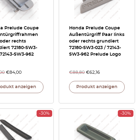
a Prelude Coupe
Honda Prelude Coupe
ntürgriffrahmen
Außentürgriff Paar links
 oder rechts
oder rechts grundiert
diert 72180-SW3-
72180-SW3-023 / 72143-
 72143-SW3-962
SW3-962 Prelude Logo
,00
€
84,00
€
88,80
€
62,16
rodukt anzeigen
Produkt anzeigen
-30%
-30%