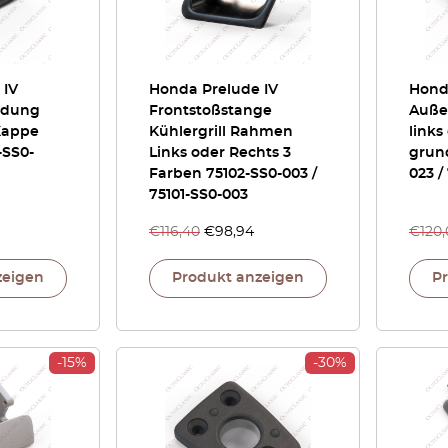
 IV
Honda Prelude IV
Hond
eidung
Frontstoßstange
Auße
 Kappe
Kühlergrill Rahmen
links
-SS0-
Links oder Rechts 3
grun
Farben 75102-SS0-003 /
023 /
75101-SS0-003
€
116,40
€
98,94
€
120
zeigen
Produkt anzeigen
P
-15%
-30%