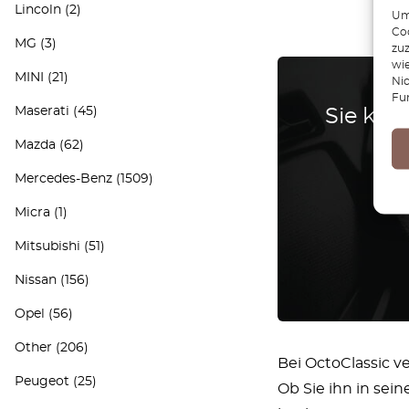
Lincoln
(2)
Um 
Coo
MG
(3)
zu
wie
MINI
(21)
Ni
Fu
Maserati
(45)
Sie könn
Mazda
(62)
Mercedes-Benz
(1509)
Micra
(1)
Mitsubishi
(51)
Nissan
(156)
Opel
(56)
Other
(206)
Bei OctoClassic v
Peugeot
(25)
Ob Sie ihn in sei