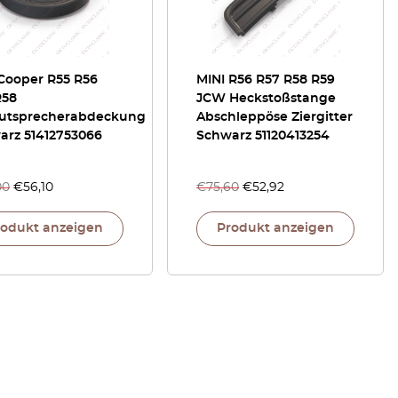
 Cooper R55 R56
MINI R56 R57 R58 R59
R58
JCW Heckstoßstange
autsprecherabdeckung
Abschleppöse Ziergitter
arz 51412753066
Schwarz 51120413254
00
€
56,10
€
75,60
€
52,92
rodukt anzeigen
Produkt anzeigen