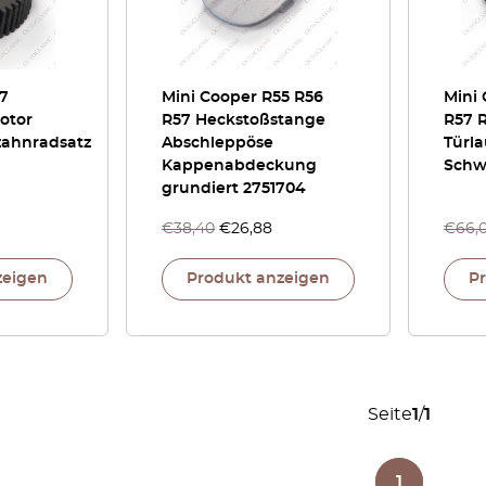
57
Mini Cooper R55 R56
Mini
otor
R57 Heckstoßstange
R57 
zahnradsatz
Abschleppöse
Türl
Kappenabdeckung
Schw
grundiert 2751704
€
38,40
€
26,88
€
66,
zeigen
Produkt anzeigen
P
Seite
1
/
1
1