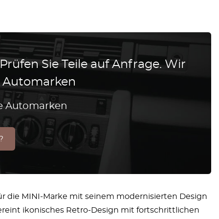
 Prüfen Sie Teile auf Anfrage. Wir
le Automarken
lle Automarken
?
 für die MINI-Marke mit seinem modernisierten Design
reint ikonisches Retro-Design mit fortschrittlichen