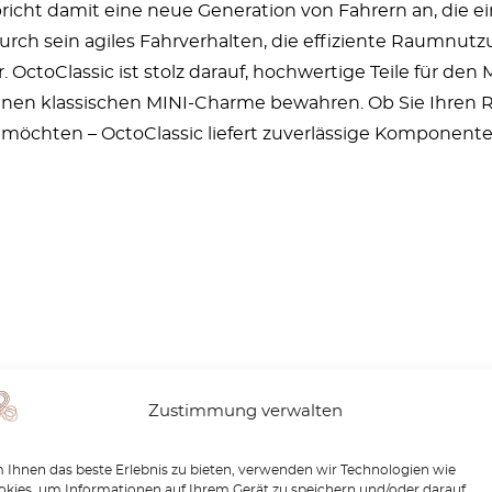
richt damit eine neue Generation von Fahrern an, die e
rch sein agiles Fahrverhalten, die effiziente Raumnutzu
OctoClassic ist stolz darauf, hochwertige Teile für den 
inen klassischen MINI-Charme bewahren. Ob Sie Ihren R57
möchten – OctoClassic liefert zuverlässige Komponenten
Zustimmung verwalten
Ihnen das beste Erlebnis zu bieten, verwenden wir Technologien wie
kies, um Informationen auf Ihrem Gerät zu speichern und/oder darauf