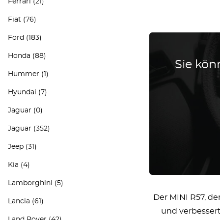
Ferrari
(21)
Fiat
(76)
Ford
(183)
Honda
(88)
Sie könn
Hummer
(1)
Hyundai
(7)
Jaguar
(0)
Jaguar
(352)
Jeep
(31)
Kia
(4)
Lamborghini
(5)
Der MINI R57, de
Lancia
(61)
und verbessert
Land Rover
(42)