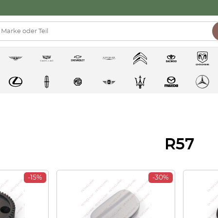
R57
-15%
-30%