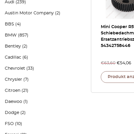
Audi
(239)
Austin Motor Company
(2)
BBS
(4)
Mini Cooper R
Schiebedachm
BMW
(857)
Ersatzantriebs
54342758446
Bentley
(2)
Cadillac
(6)
€
63,60
€
54,06
Chevrolet
(33)
Produkt an
Chrysler
(7)
Citroen
(21)
Daewoo
(1)
Dodge
(2)
FSO
(10)