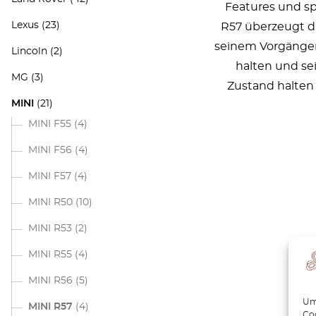
Features und sp
Lexus
(23)
R57 überzeugt du
seinem Vorgänger. 
Lincoln
(2)
halten und se
MG
(3)
Zustand halten 
MINI
(21)
MINI F55
(4)
MINI F56
(4)
MINI F57
(4)
MINI R50
(10)
MINI R53
(2)
MINI R55
(4)
MINI R56
(5)
Um 
MINI R57
(4)
Coo