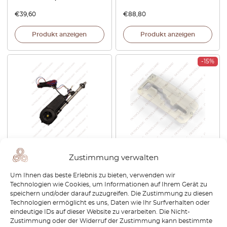
€
39,60
€
88,80
Produkt anzeigen
Produkt anzeigen
-15%
Mercedes R107 / R129 / W108
Mercedes W107 / W114 /
Zustimmung verwalten
/ W110 / W113 / W115 / W116 /
W115 / W116 / W123
W126 / W201 / W202
Automatik-Schalthebel-
Um Ihnen das beste Erlebnis zu bieten, verwenden wir
Elektrische Autoantenne
Einlage P-Oberteil Klar
Technologien wie Cookies, um Informationen auf Ihrem Gerät zu
A1248201775 / A1248200175
A0002600972
speichern und/oder darauf zuzugreifen. Die Zustimmung zu diesen
€
100,80
€
114,00
€
96,90
Technologien ermöglicht es uns, Daten wie Ihr Surfverhalten oder
eindeutige IDs auf dieser Website zu verarbeiten. Die Nicht-
Zustimmung oder der Widerruf der Zustimmung kann bestimmte
Produkt anzeigen
Produkt anzeigen