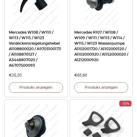
Mercedes W108 / W110 /
Mercedes R107 / W108 /
W113 / W115 / W123
W109 / W111 / W113 / W114 /
Verdeckentriegelungshebel
W115 / W123 Wasserpumpe
A1108800020 / A9703100173
A1102001720 / A1102000120 /
/ A1108870127 /
A1102000920 / A1152000020 /
A3448807020 /
A1212000920
A6707500093
€
25,20
€
63,60
Produkt anzeigen
Produkt anzeigen
-15%