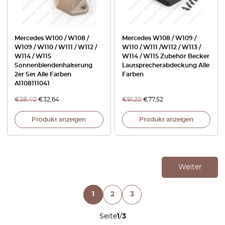
Mercedes W100 / W108 /
Mercedes W108 / W109 /
W109 / W110 / W111 / W112 /
W110 / W111 /W112 / W113 /
W114 / W115
W114 / W115 Zubehör Becker
Sonnenblendenhalterung
Lautsprecherabdeckung Alle
2er Set Alle Farben
Farben
A1108111041
€
38,40
€
32,64
€
91,20
€
77,52
Produkt anzeigen
Produkt anzeigen
Weiter
1
2
3
Seite
1
/
3