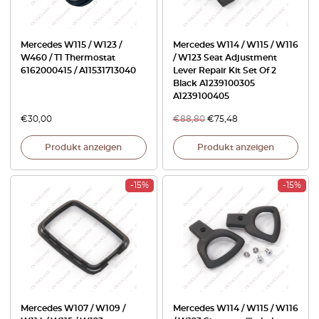
Mercedes W115 / W123 /
Mercedes W114 / W115 / W116
W460 / T1 Thermostat
/ W123 Seat Adjustment
6162000415 / A11531713040
Lever Repair Kit Set Of 2
Black A1239100305
A1239100405
€
30,00
€
88,80
€
75,48
Produkt anzeigen
Produkt anzeigen
-15%
-15%
Mercedes W107 / W109 /
Mercedes W114 / W115 / W116