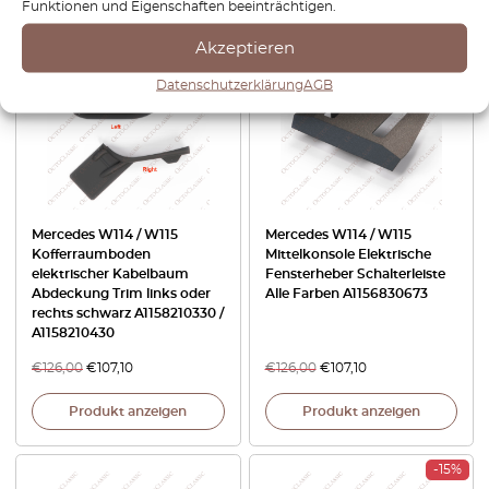
Funktionen und Eigenschaften beeinträchtigen.
Akzeptieren
-15%
-15%
Datenschutzerklärung
AGB
Mercedes W114 / W115
Mercedes W114 / W115
Kofferraumboden
Mittelkonsole Elektrische
elektrischer Kabelbaum
Fensterheber Schalterleiste
Abdeckung Trim links oder
Alle Farben A1156830673
rechts schwarz A1158210330 /
A1158210430
€
126,00
€
107,10
€
126,00
€
107,10
Produkt anzeigen
Produkt anzeigen
-15%