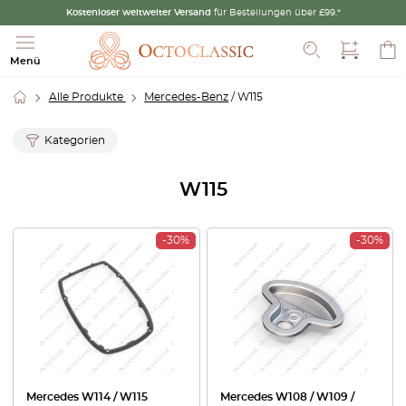
Kostenloser weltweiter Versand
für Bestellungen über £99.*
Suche
Menü
Alle Produkte
Mercedes-Benz
/ W115
Kategorien
W115
-30%
-30%
Mercedes W114 / W115
Mercedes W108 / W109 /