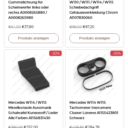
Gummidichtung für
W110 / W111 / W114 / W115
Scheinwerfer links oder
Schiebedachgriff
rechts A0008265880 /
Gehäuseverkleidung Chrom
A0008265980
A1107830060
€
54,00
€
37,80
€
96,00
€
67,20
Produkt anzeigen
Produkt anzeigen
-30%
-30%
Mercedes W114 / W115
Mercedes W114 W115
Mittelkonsole Automatik
Tachometer Instrument
Schalttafel Kunststoff / Leder
Cluster Lünette A1155423801
Alle Farben A1156831430
Schwarz
€
360,00
€
252,00
€
406,80
€
284,76