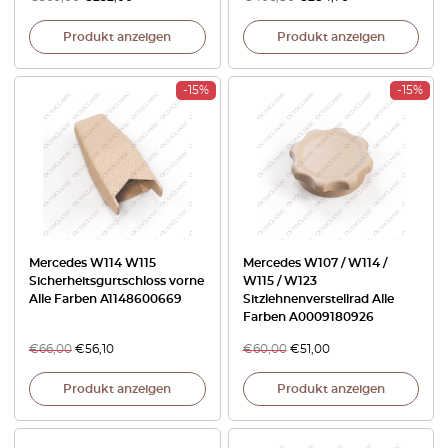
Produkt anzeigen
Produkt anzeigen
-15%
-15%
Mercedes W114 W115
Mercedes W107 / W114 /
Sicherheitsgurtschloss vorne
W115 / W123
Alle Farben A1148600669
Sitzlehnenverstellrad Alle
Farben A0009180926
€
66,00
€
56,10
€
60,00
€
51,00
Produkt anzeigen
Produkt anzeigen