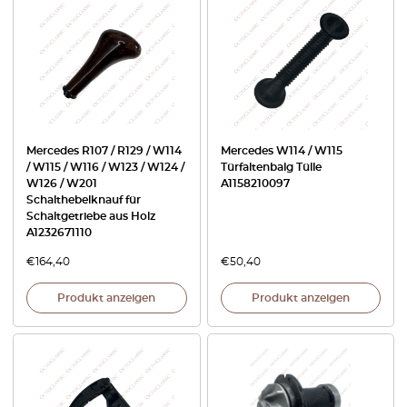
Mercedes R107 / R129 / W114
Mercedes W114 / W115
/ W115 / W116 / W123 / W124 /
Türfaltenbalg Tülle
W126 / W201
A1158210097
Schalthebelknauf für
Schaltgetriebe aus Holz
A1232671110
€
164,40
€
50,40
Produkt anzeigen
Produkt anzeigen