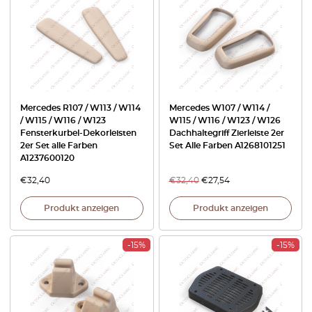
Mercedes R107 / W113 / W114
Mercedes W107 / W114 /
/ W115 / W116 / W123
W115 / W116 / W123 / W126
Fensterkurbel-Dekorleisten
Dachhaltegriff Zierleiste 2er
2er Set alle Farben
Set Alle Farben A1268101251
A1237600120
€
32,40
€
32,40
€
27,54
Produkt anzeigen
Produkt anzeigen
-15%
-15%