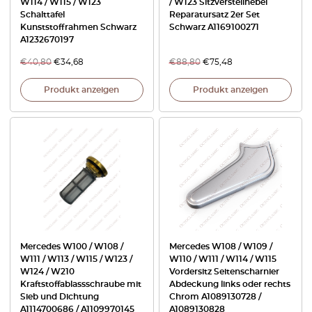
W114 / W115 / W123
/ W123 Sitzverstellhebel
Schalttafel
Reparatursatz 2er Set
Kunststoffrahmen Schwarz
Schwarz A1169100271
A1232670197
€
40,80
€
34,68
€
88,80
€
75,48
Produkt anzeigen
Produkt anzeigen
Mercedes W100 / W108 /
Mercedes W108 / W109 /
W111 / W113 / W115 / W123 /
W110 / W111 / W114 / W115
W124 / W210
Vordersitz Seitenscharnier
Kraftstoffablassschraube mit
Abdeckung links oder rechts
Sieb und Dichtung
Chrom A1089130728 /
A1114700686 / A1109970145
A1089130828