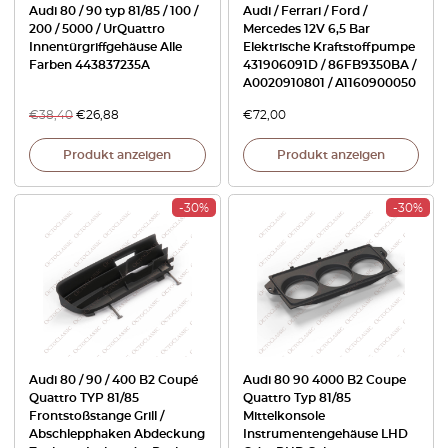
Audi 80 / 90 typ 81/85 / 100 /
Audi / Ferrari / Ford /
200 / 5000 / UrQuattro
Mercedes 12V 6,5 Bar
Innentürgriffgehäuse Alle
Elektrische Kraftstoffpumpe
Farben 443837235A
431906091D / 86FB9350BA /
A0020910801 / A1160900050
€
38,40
€
26,88
€
72,00
Produkt anzeigen
Produkt anzeigen
-30%
-30%
Audi 80 / 90 / 400 B2 Coupé
Audi 80 90 4000 B2 Coupe
Quattro TYP 81/85
Quattro Typ 81/85
Frontstoßstange Grill /
Mittelkonsole
Abschlepphaken Abdeckung
Instrumentengehäuse LHD