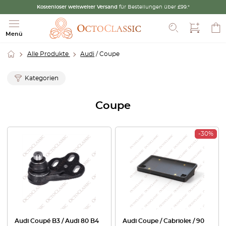
Kostenloser weltweiter Versand
für Bestellungen über £99.*
Suche
Menü
Alle Produkte
Audi
/ Coupe
Kategorien
Coupe
-30%
Audi Coupé B3 / Audi 80 B4
Audi Coupe / Cabriolet / 90