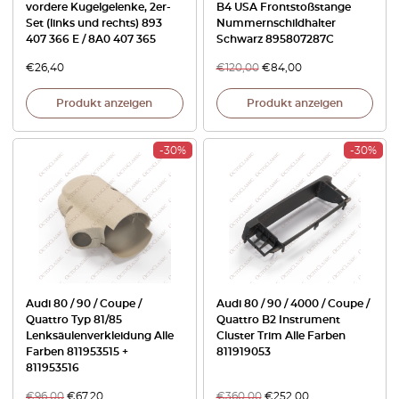
vordere Kugelgelenke, 2er-
B4 USA Frontstoßstange
Set (links und rechts) 893
Nummernschildhalter
407 366 E / 8A0 407 365
Schwarz 895807287C
€
26,40
€
120,00
€
84,00
Produkt anzeigen
Produkt anzeigen
-30%
-30%
Audi 80 / 90 / Coupe /
Audi 80 / 90 / 4000 / Coupe /
Quattro Typ 81/85
Quattro B2 Instrument
Lenksäulenverkleidung Alle
Cluster Trim Alle Farben
Farben 811953515 +
811919053
811953516
€
96,00
€
67,20
€
360,00
€
252,00