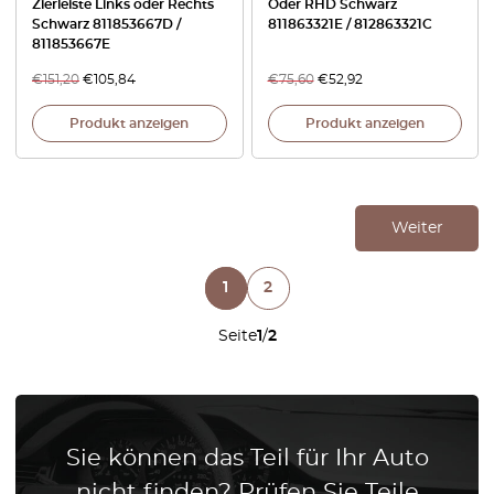
Zierleiste Links oder Rechts
Oder RHD Schwarz
Schwarz 811853667D /
811863321E / 812863321C
811853667E
€
151,20
€
105,84
€
75,60
€
52,92
Produkt anzeigen
Produkt anzeigen
Weiter
1
2
Seite
1
/
2
Sie können das Teil für Ihr Auto
nicht finden? Prüfen Sie Teile