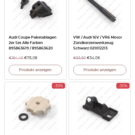
Audi Coupe Paketablagen
VW / Audi 16V / VR6 Motor
2er Set Alle Farben
Zündkerzenwerkzeug
895863619 / 895863620
Schwarz 021012213
€
164,40
€
115,08
€
63,60
€
54,06
Produkt anzeigen
Produkt anzeigen
-30%
-30%