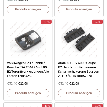
Produkt anzeigen
Produkt anzeigen
-30%
-30%
Volkswagen Golf / Rabbit /
Audi 80 / 90 / 4000 Coupe
Porsche 924 / 944 / Audi 80
B2 Handschuhfach untere
B2 Türgriffverkleidungen Alle
Scharnierhalterung Satz von
Farben 171837235
2 LHD / RHD 811857159B
€
32,40
€
22,68
€
32,40
€
22,68
Produkt anzeigen
Produkt anzeigen
-15%
-30%