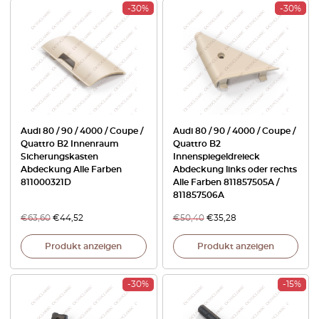
-30%
-30%
Audi 80 / 90 / 4000 / Coupe /
Audi 80 / 90 / 4000 / Coupe /
Quattro B2 Innenraum
Quattro B2
Sicherungskasten
Innenspiegeldreieck
Abdeckung Alle Farben
Abdeckung links oder rechts
811000321D
Alle Farben 811857505A /
811857506A
€
63,60
€
44,52
€
50,40
€
35,28
Produkt anzeigen
Produkt anzeigen
-30%
-15%