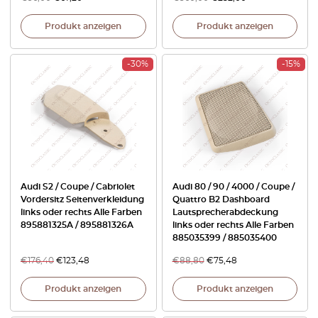
Produkt anzeigen
Produkt anzeigen
-30%
-15%
Audi S2 / Coupe / Cabriolet
Audi 80 / 90 / 4000 / Coupe /
Vordersitz Seitenverkleidung
Quattro B2 Dashboard
links oder rechts Alle Farben
Lautsprecherabdeckung
895881325A / 895881326A
links oder rechts Alle Farben
885035399 / 885035400
€
176,40
€
123,48
€
88,80
€
75,48
Produkt anzeigen
Produkt anzeigen