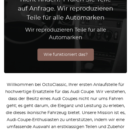
auf Anfrage. Wir reproduzieren
Teile für alle Automarken
Wir reproduzieren Teile für alle
Automarken
Wie funktioniert das?
Willkommen bei OctoClassic, Ihrer ersten Anlaufstelle für
hochwertige Ersatzteile für das Audi Coupe. Wir verstehen,
dass der Besitz eines Audi Coupes nicht nur ums Fahren
geht; es geht darum, die Eleganz und Leistung zu erleben,
die dieses ikonische Fahrzeug bietet. Unsere Mission ist es,
Audi-Coupe-Enthusiasten zu unterstützen, indem wir eine
umfassende Auswahl an erstklassigen Teilen und Zubehör