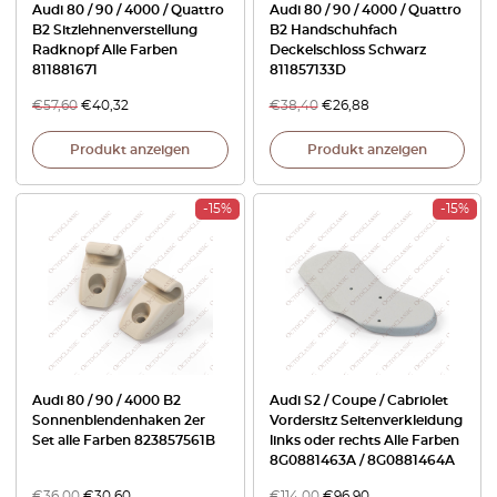
Audi 80 / 90 / 4000 / Quattro
Audi 80 / 90 / 4000 / Quattro
B2 Sitzlehnenverstellung
B2 Handschuhfach
Radknopf Alle Farben
Deckelschloss Schwarz
811881671
811857133D
€
57,60
€
40,32
€
38,40
€
26,88
Produkt anzeigen
Produkt anzeigen
-15%
-15%
Audi 80 / 90 / 4000 B2
Audi S2 / Coupe / Cabriolet
Sonnenblendenhaken 2er
Vordersitz Seitenverkleidung
Set alle Farben 823857561B
links oder rechts Alle Farben
8G0881463A / 8G0881464A
€
36,00
€
30,60
€
114,00
€
96,90