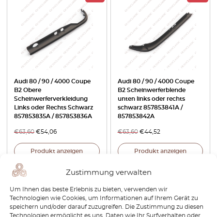
Audi 80 / 90 / 4000 Coupe
Audi 80 / 90 / 4000 Coupe
B2 Obere
B2 Scheinwerferblende
Scheinwerferverkleidung
unten links oder rechts
Links oder Rechts Schwarz
schwarz 857853841A /
857853835A / 857853836A
857853842A
€
63,60
€
54,06
€
63,60
€
44,52
Produkt anzeigen
Produkt anzeigen
Zustimmung verwalten
-30%
-30%
Um Ihnen das beste Erlebnis zu bieten, verwenden wir
Technologien wie Cookies, um Informationen auf Ihrem Gerät zu
speichern und/oder darauf zuzugreifen. Die Zustimmung zu diesen
Technologien ermöglicht es uns, Daten wie Ihr Surfverhalten oder