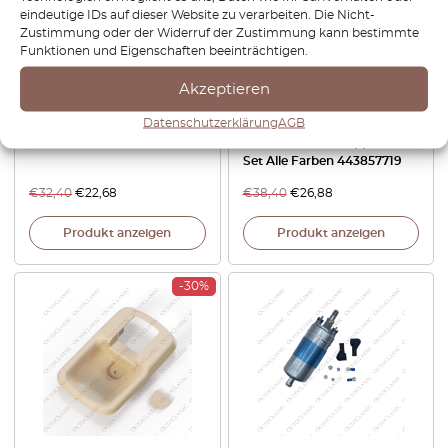
eindeutige IDs auf dieser Website zu verarbeiten. Die Nicht-
Zustimmung oder der Widerruf der Zustimmung kann bestimmte
Funktionen und Eigenschaften beeinträchtigen.
Akzeptieren
Audi 80 / 90 / 4000 / Coupe
Audi 80 / 90 4000 B2 / 100 /
B2 Typ 81/85 Armaturenbrett
200 / 5000 C3 / UrQuattro /
Datenschutzerklärung
AGB
Schalter Blank Schwarz
Coupe Sicherheitsgurt
853857145
Schraubabdeckkappe 2er
Set Alle Farben 443857719
€
32,40
€
22,68
€
38,40
€
26,88
Produkt anzeigen
Produkt anzeigen
-30%