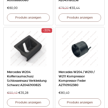
A0008880060
A2049180236
€
60,00
€
79,20
€
55,44
Produkt anzeigen
Produkt anzeigen
-30%
Mercedes W204
Mercedes W204 / W210 /
Kofferraumschutz
W211 Kompressor
Schlosseinsatz Verkleidung
Kompressor Feder
Schwarz A2046900825
A2710902380
€
50,40
€
35,28
€
80,40
Produkt anzeigen
Produkt anzeigen