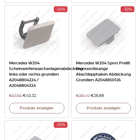
-30%
-30%
Mercedes W204
Mercedes W204 Sport Prelift
Scheinwerferwaschanlagenabdeckung
Frontstoßstange
links oder rechts grundiert
Abschlepphaken Abdeckung
A2048804224 /
Grundiert A2048850126
A2048804324
€
57,60
€
40,32
€
38,40
€
26,88
Produkt anzeigen
Produkt anzeigen
-30%