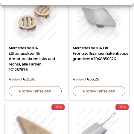
Mercedes W204
Mercedes W204 Lift
Lüftungsgitter für
Frontstoßstangenhakenkappe
Armaturenbrett links und
grundiert A2048850526
rechts, alle Farben
JC1257678
€
38,40
€
26,88
€
50,40
€
35,28
Produkt anzeigen
Produkt anzeigen
-30%
-30%