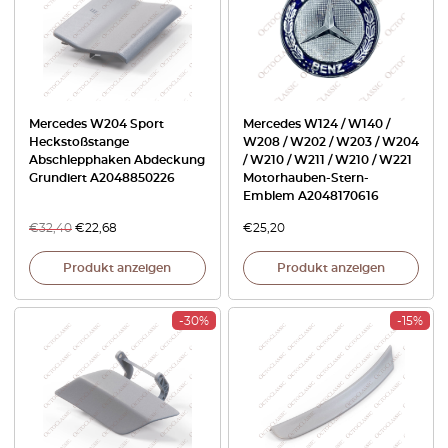
Mercedes W204 Sport
Mercedes W124 / W140 /
Heckstoßstange
W208 / W202 / W203 / W204
Abschlepphaken Abdeckung
/ W210 / W211 / W210 / W221
Grundiert A2048850226
Motorhauben-Stern-
Emblem A2048170616
€
32,40
€
22,68
€
25,20
Produkt anzeigen
Produkt anzeigen
-30%
-15%