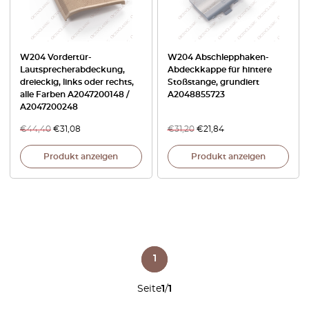
W204 Vordertür-
W204 Abschlepphaken-
Lautsprecherabdeckung,
Abdeckkappe für hintere
dreieckig, links oder rechts,
Stoßstange, grundiert
alle Farben A2047200148 /
A2048855723
A2047200248
€
44,40
€
31,08
€
31,20
€
21,84
Produkt anzeigen
Produkt anzeigen
1
Seite
1
/
1