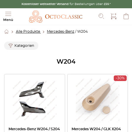
Kostenloser weltweiter Versand
für Bestellungen über £99.*
Suche
Menü
Alle Produkte
Mercedes-Benz
/ W204
Kategorien
W204
-30%
Mercedes-Benz W204 / S204
Mercedes W204 / GLK X204