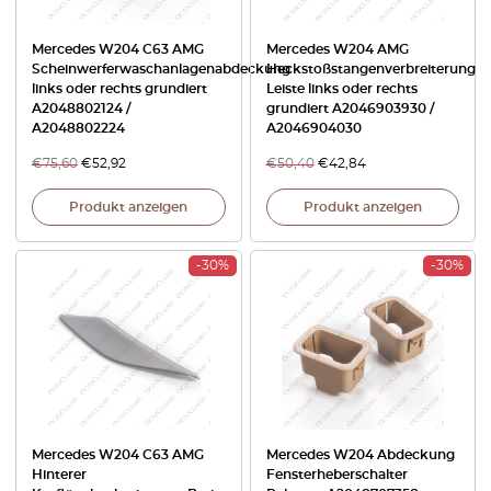
Mercedes W204 C63 AMG
Mercedes W204 AMG
Scheinwerferwaschanlagenabdeckung
Heckstoßstangenverbreiterung
links oder rechts grundiert
Leiste links oder rechts
A2048802124 /
grundiert A2046903930 /
A2048802224
A2046904030
€
75,60
€
52,92
€
50,40
€
42,84
Produkt anzeigen
Produkt anzeigen
-30%
-30%
Mercedes W204 C63 AMG
Mercedes W204 Abdeckung
Hinterer
Fensterheberschalter