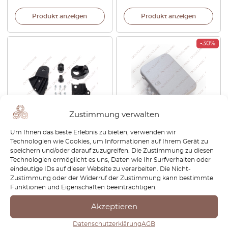
Produkt anzeigen
Produkt anzeigen
-30%
Zustimmung verwalten
Mercedes W204
Mercedes W204
Um Ihnen das beste Erlebnis zu bieten, verwenden wir
Reparatursatz für linken
Heckstoßstangen-
Technologien wie Cookies, um Informationen auf Ihrem Gerät zu
Scheinwerfer A2048201114
Abschleppösenabdeckung
speichern und/oder darauf zuzugreifen. Die Zustimmung zu diesen
grundiert A2048850923
Technologien ermöglicht es uns, Daten wie Ihr Surfverhalten oder
eindeutige IDs auf dieser Website zu verarbeiten. Die Nicht-
€
38,40
€
25,20
€
17,64
Zustimmung oder der Widerruf der Zustimmung kann bestimmte
Funktionen und Eigenschaften beeinträchtigen.
Produkt anzeigen
Produkt anzeigen
Akzeptieren
-30%
-30%
Datenschutzerklärung
AGB