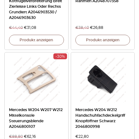
Kotflügelverbreiterung Breit
Rahmen A2048707358
Zierleiste Links Oder Rechts
Grundiert A2046903530 /
A2046903630
€
44,40
€
31,08
€
38,40
€
26,88
Produkt anzeigen
Produkt anzeigen
-30%
Mercedes W204 W207 W212
Mercedes W204 W212
Mittelkonsole
Handschuhfachdeckelgriff
Steuerungsblende
Knopföffner Schwarz
A2046800107
2046800998
€
88,80
€
62,16
€
22,80