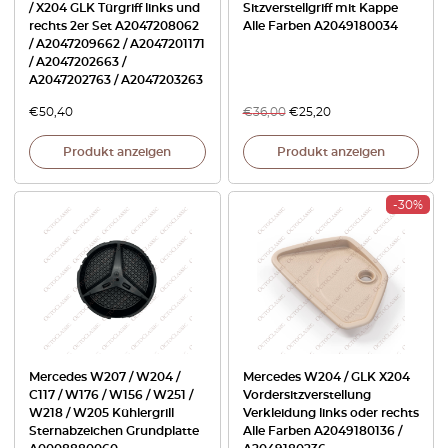
/ X204 GLK Türgriff links und
Sitzverstellgriff mit Kappe
rechts 2er Set A2047208062
Alle Farben A2049180034
/ A2047209662 / A2047201171
/ A2047202663 /
A2047202763 / A2047203263
€
50,40
€
36,00
€
25,20
Produkt anzeigen
Produkt anzeigen
-30%
Mercedes W207 / W204 /
Mercedes W204 / GLK X204
C117 / W176 / W156 / W251 /
Vordersitzverstellung
W218 / W205 Kühlergrill
Verkleidung links oder rechts
Sternabzeichen Grundplatte
Alle Farben A2049180136 /