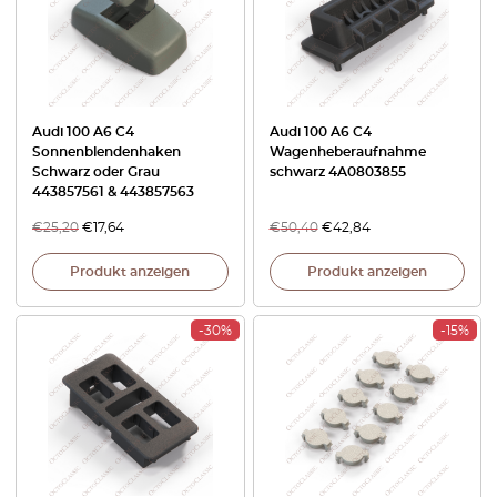
Audi 100 A6 C4
Audi 100 A6 C4
Sonnenblendenhaken
Wagenheberaufnahme
Schwarz oder Grau
schwarz 4A0803855
443857561 & 443857563
€
25,20
€
17,64
€
50,40
€
42,84
Produkt anzeigen
Produkt anzeigen
-30%
-15%