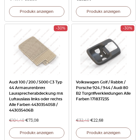
Produkt anzeigen
Produkt anzeigen
-30%
-30%
Audi 100 / 200 / 5000 C3 Typ
Volkswagen Golf / Rabbit /
44 Armaturenbrett
Porsche 924 / 944 / Audi 80
Lautsprecherabdeckung mit
B2 Türgriffverkleidungen Alle
Luftauslass links oder rechts
Farben 171837235
Alle Farben 443035405B /
443035406B
€
104,40
€
73,08
€
32,40
€
22,68
Produkt anzeigen
Produkt anzeigen