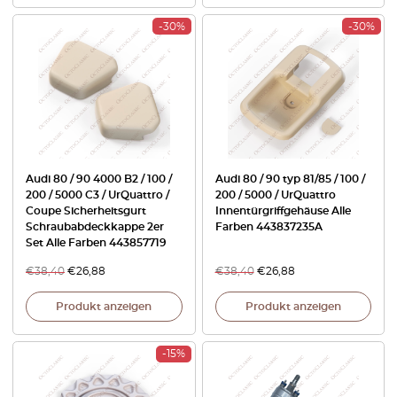
-30%
-30%
Audi 80 / 90 4000 B2 / 100 /
Audi 80 / 90 typ 81/85 / 100 /
200 / 5000 C3 / UrQuattro /
200 / 5000 / UrQuattro
Coupe Sicherheitsgurt
Innentürgriffgehäuse Alle
Schraubabdeckkappe 2er
Farben 443837235A
Set Alle Farben 443857719
€
38,40
€
26,88
€
38,40
€
26,88
Produkt anzeigen
Produkt anzeigen
-15%