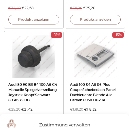
€
32,40
€
22,68
€
36,00
€
25,20
Produkt anzeigen
Produkt anzeigen
-15%
-15%
Audi 80 90 B3 B4 100 A6 C4
Audi 100 S4 A6 S6 Plus
Manuelle Spiegelverstellung
Coupe Schiebedach Panel
Joystick Knopf Schwarz
Dachleuchte Blende Alle
893857519B
Farben 895877829A
€
25,20
€
21,42
€
139,20
€
118,32
Produkt anzeigen
Produkt anzeigen
Zustimmung verwalten