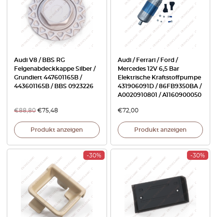
Audi V8 / BBS RG
Audi / Ferrari / Ford /
Felgenabdeckkappe Silber /
Mercedes 12V 6,5 Bar
Grundiert 447601165B /
Elektrische Kraftstoffpumpe
443601165B / BBS 0923226
431906091D / 86FB9350BA /
A0020910801 / A1160900050
€
88,80
€
75,48
€
72,00
Produkt anzeigen
Produkt anzeigen
-30%
-30%