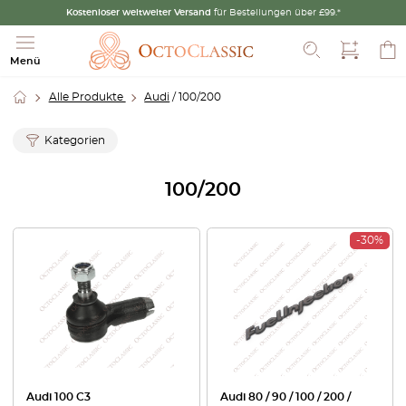
Kostenloser weltweiter Versand
für Bestellungen über £99.*
Suche
Menü
Alle Produkte
Audi
/ 100/200
Kategorien
100/200
-30%
Audi 100 C3
Audi 80 / 90 / 100 / 200 /