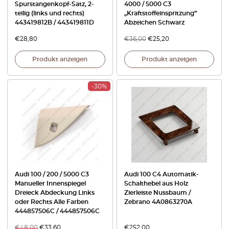
Spurstangenkopf-Satz, 2-
4000 / 5000 C3
teilig (links und rechts)
„Kraftstoffeinspritzung”
443419812B / 443419811D
Abzeichen Schwarz
€
28,80
€
36,00
€
25,20
Produkt anzeigen
Produkt anzeigen
-30%
Audi 100 / 200 / 5000 C3
Audi 100 C4 Automatik-
Manueller Innenspiegel
Schalthebel aus Holz
Dreieck Abdeckung Links
Zierleiste Nussbaum /
oder Rechts Alle Farben
Zebrano 4A0863270A
444857506C / 444857506C
€
48,00
€
33,60
€
252,00