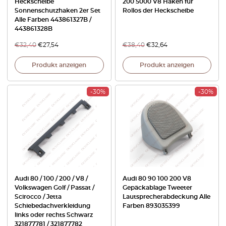
Heckscheibe
200 5000 V8 Haken für
Sonnenschutzhaken 2er Set
Rollos der Heckscheibe
Alle Farben 443861327B /
443861328B
€
32,40
€
27,54
€
38,40
€
32,64
Produkt anzeigen
Produkt anzeigen
-30%
-30%
Audi 80 / 100 / 200 / V8 /
Audi 80 90 100 200 V8
Volkswagen Golf / Passat /
Gepäckablage Tweeter
Scirocco / Jetta
Lautsprecherabdeckung Alle
Schiebedachverkleidung
Farben 893035399
links oder rechts Schwarz
321877781 / 321877782