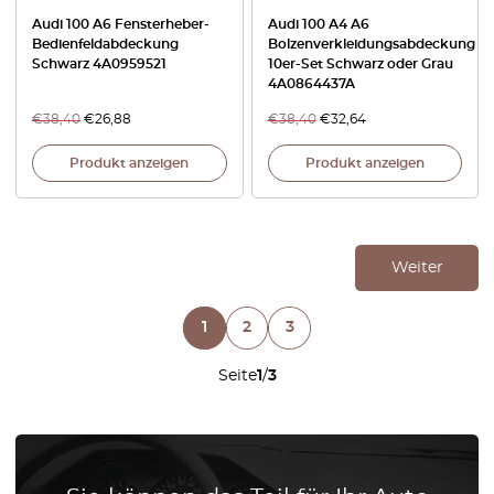
Audi 100 A6 Fensterheber-
Audi 100 A4 A6
Bedienfeldabdeckung
Bolzenverkleidungsabdeckung
Schwarz 4A0959521
10er-Set Schwarz oder Grau
4A0864437A
€
38,40
€
26,88
€
38,40
€
32,64
Produkt anzeigen
Produkt anzeigen
Weiter
1
2
3
Seite
1
/
3