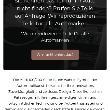
Sie können das Teil für Ihr Auto
nicht finden? Prüfen Sie Teile
auf Anfrage. Wir reproduzieren
Teile für alle Automarken
Wir reproduzieren Teile für alle
Automarken
Wie funktioniert das?
Die Audi 100/200-Serie ist ein wahres Symbol der
Automobilkunst, bekannt für ihre Innovation,
Zuverlässigkeit und zeitloses Design. Diese ikonischen
Fahrzeuge, mit ihren geschmeidigen Linien und
fortschrittlicher Technik, sind bei Autoenthusiasten und
Sammlern gleichermaßen geschätzte Klassiker geworden.