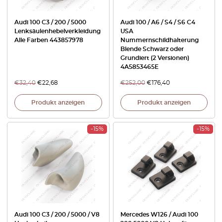
Audi 100 C3 / 200 / 5000
Audi 100 / A6 / S4 / S6 C4
Lenksäulenhebelverkleidung
USA
Alle Farben 443857978
Nummernschildhalterung
Blende Schwarz oder
Grundiert (2 Versionen)
4A5853465E
€
32,40
€
22,68
€
252,00
€
176,40
Produkt anzeigen
Produkt anzeigen
-15%
-15%
Audi 100 C3 / 200 / 5000 / V8
Mercedes W126 / Audi 100