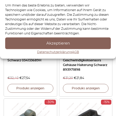
Um Ihnen das beste Erlebnis zu bieten, verwenden wir
-15%
-30%
Technologien wie Cookies, um Informationen auf Ihrem Gerät zu
speichern und/oder darauf zuzugreifen. Die Zustimmung zu diesen
Technologien ermöglicht es uns, Daten wie Ihr Surfverhalten oder
eindeutige IDs auf dieser Website zu verarbeiten. Die Nicht-
Zustimmung oder der Widerruf der Zustimmung kann bestimmte
Funktionen und Eigenschaften beeinträchtigen.
Akzeptieren
Audi 80 100 Coupe Quattro
Audi 80 Coupe Cabrio 100
Datenschutzerklärung
AGB
Einspritzdüsenhalter
A6 C4 A8 D2 –
Schwarz 034133689H
Geschwindigkeitsensors
Gehäuse Halterung Schwarz
893971898
€
32,40
€
27,54
€
31,20
€
21,84
Produkt anzeigen
Produkt anzeigen
-30%
-15%