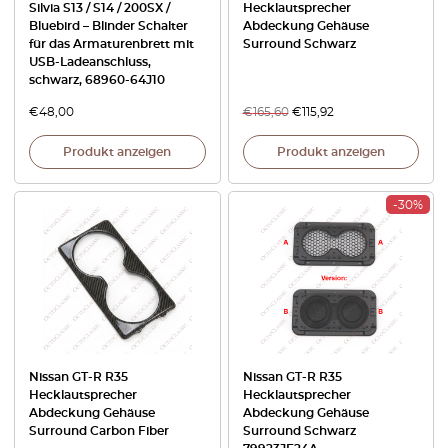
Silvia S13 / S14 / 200SX /
Hecklautsprecher
Bluebird – Blinder Schalter
Abdeckung Gehäuse
für das Armaturenbrett mit
Surround Schwarz
USB-Ladeanschluss,
schwarz, 68960-64J10
€
48,00
€
165,60
€
115,92
Produkt anzeigen
Produkt anzeigen
-30%
Nissan GT-R R35
Nissan GT-R R35
Hecklautsprecher
Hecklautsprecher
Abdeckung Gehäuse
Abdeckung Gehäuse
Surround Carbon Fiber
Surround Schwarz