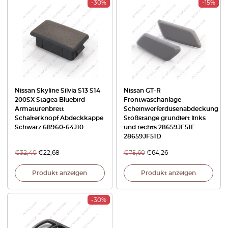
-30%
-15%
Nissan Skyline Silvia S13 S14
Nissan GT-R
200SX Stagea Bluebird
Frontwaschanlage
Armaturenbrett
Scheinwerferdüsenabdeckung
Schalterknopf Abdeckkappe
Stoßstange grundiert links
Schwarz 68960-64J10
und rechts 28659JF51E
28659JF51D
€
32,40
€
22,68
€
75,60
€
64,26
Produkt anzeigen
Produkt anzeigen
-30%