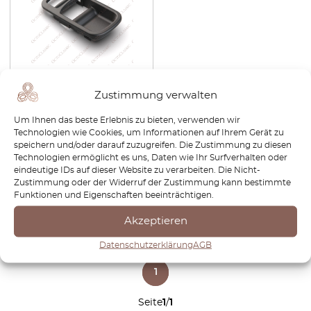
NISSAN 300ZX Z32
Vordertür-Innengriffblende-
Zustimmung verwalten
Zierabdeckung 80682-
30P00
Um Ihnen das beste Erlebnis zu bieten, verwenden wir
Technologien wie Cookies, um Informationen auf Ihrem Gerät zu
€
37,20
€
26,04
speichern und/oder darauf zuzugreifen. Die Zustimmung zu diesen
Technologien ermöglicht es uns, Daten wie Ihr Surfverhalten oder
Produkt anzeigen
eindeutige IDs auf dieser Website zu verarbeiten. Die Nicht-
Zustimmung oder der Widerruf der Zustimmung kann bestimmte
Funktionen und Eigenschaften beeinträchtigen.
Akzeptieren
Datenschutzerklärung
AGB
1
Seite
1
/
1