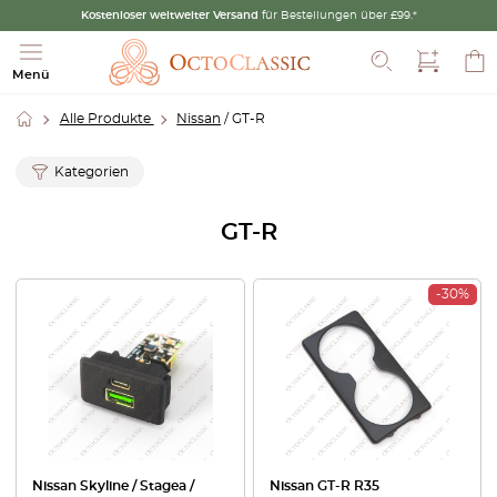
Kostenloser weltweiter Versand
für Bestellungen über £99.*
Suche
Menü
Alle Produkte
Nissan
/ GT-R
Kategorien
GT-R
-30%
Nissan Skyline / Stagea /
Nissan GT-R R35