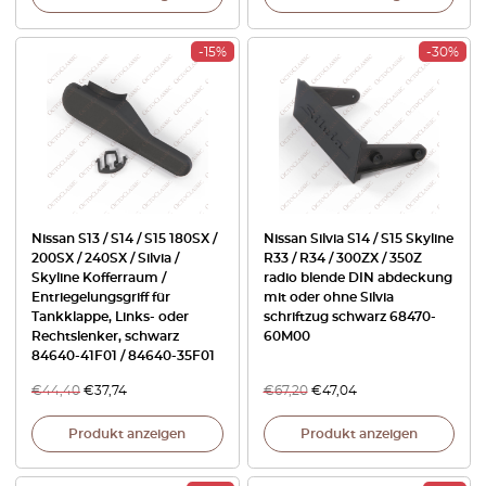
-15%
-30%
Nissan S13 / S14 / S15 180SX /
Nissan Silvia S14 / S15 Skyline
200SX / 240SX / Silvia /
R33 / R34 / 300ZX / 350Z
Skyline Kofferraum /
radio blende DIN abdeckung
Entriegelungsgriff für
mit oder ohne Silvia
Tankklappe, Links- oder
schriftzug schwarz 68470-
Rechtslenker, schwarz
60M00
84640-41F01 / 84640-35F01
€
44,40
€
37,74
€
67,20
€
47,04
Produkt anzeigen
Produkt anzeigen