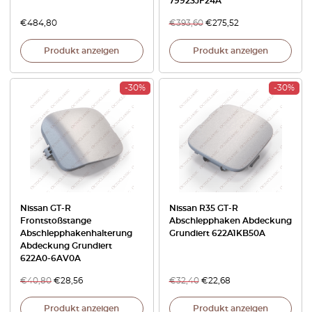
79923JF24A
€
484,80
€
393,60
€
275,52
Produkt anzeigen
Produkt anzeigen
-30%
-30%
Nissan GT-R
Nissan R35 GT-R
Frontstoßstange
Abschlepphaken Abdeckung
Abschlepphakenhalterung
Grundiert 622A1KB50A
Abdeckung Grundiert
622A0-6AV0A
€
40,80
€
28,56
€
32,40
€
22,68
Produkt anzeigen
Produkt anzeigen