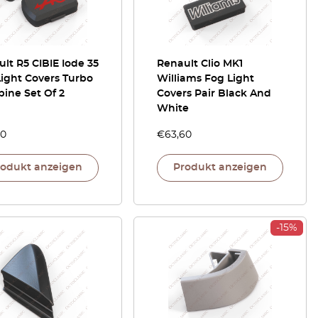
lt R5 CIBIE Iode 35
Renault Clio MK1
ight Covers Turbo
Williams Fog Light
pine Set Of 2
Covers Pair Black And
White
00
€
63,60
rodukt anzeigen
Produkt anzeigen
-15%