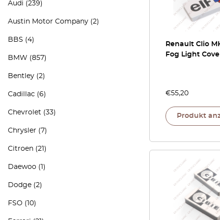
Audi
(239)
Austin Motor Company
(2)
BBS
(4)
Renault Clio M
Fog Light Cove
BMW
(857)
Bentley
(2)
€
55,20
Cadillac
(6)
Chevrolet
(33)
Produkt an
Chrysler
(7)
Citroen
(21)
Daewoo
(1)
Dodge
(2)
FSO
(10)