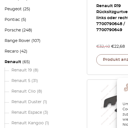
Renault R19
Peugeot
(25)
Rücksitzgurtve
links oder rech
Pontiac
(5)
7700790648 /
7700790649
Porsche
(248)
Range Rover
(107)
€
32,40
€
22,68
Recaro
(42)
Produkt an
Renault
(65)
Renault 19
(8)
Renault 5
(31)
Renault Clio
(8)
Renault Duster
(1)
Um 
Coo
Renault Espace
(3)
zu
wie
Renault Kangoo
(1)
Ni