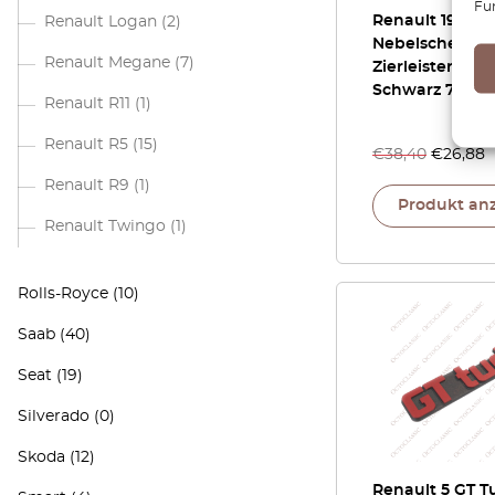
Fu
Renault 19
Renault Logan
(2)
Nebelscheinwe
Renault Megane
(7)
Zierleisten 2er
Schwarz 77012
Renault R11
(1)
Renault R5
(15)
€
38,40
€
26,88
Renault R9
(1)
Produkt an
Renault Twingo
(1)
Rolls-Royce
(10)
Saab
(40)
Seat
(19)
Silverado
(0)
Skoda
(12)
Renault 5 GT T