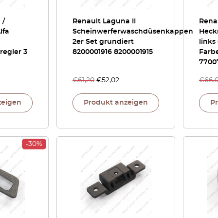
 /
Renault Laguna II
Renau
lfa
Scheinwerferwaschdüsenkappen
Heck
2er Set grundiert
links
regler 3
8200001916 8200001915
Farb
7700
€
61,20
€
52,02
€
66,
zeigen
Produkt anzeigen
P
-30%