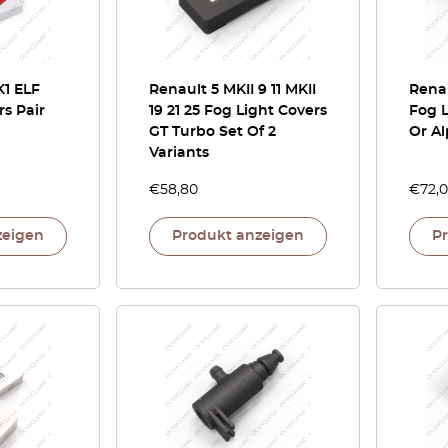
K1 ELF
Renault 5 MKII 9 11 MKII
Renau
rs Pair
19 21 25 Fog Light Covers
Fog L
GT Turbo Set Of 2
Or Al
Variants
€
58,80
€
72,
zeigen
Produkt anzeigen
P