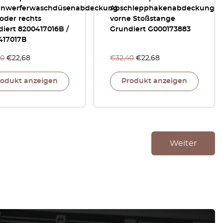
inwerferwaschdüsenabdeckung
Abschlepphakenabdeckung
 oder rechts
vorne Stoßstange
iert 8200417016B /
Grundiert G000173883
417017B
40
€
22,68
€
32,40
€
22,68
rodukt anzeigen
Produkt anzeigen
Weiter