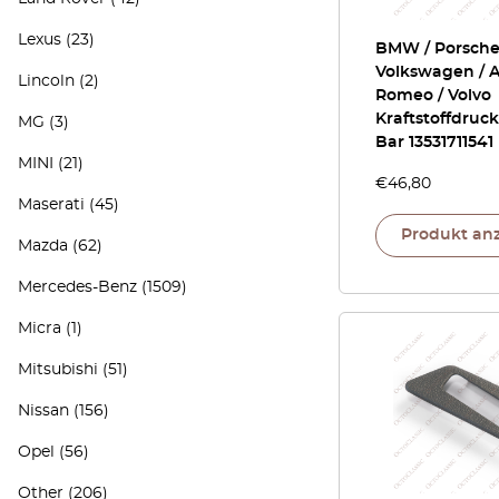
Lexus
(23)
BMW / Porsche
Volkswagen / A
Lincoln
(2)
Romeo / Volvo
Kraftstoffdruck
MG
(3)
Bar 13531711541
MINI
(21)
€
46,80
Maserati
(45)
Produkt an
Mazda
(62)
Mercedes-Benz
(1509)
Micra
(1)
Mitsubishi
(51)
Nissan
(156)
Opel
(56)
Other
(206)