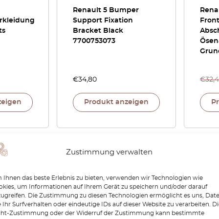
Renault 5 Bumper
Renau
rkleidung
Support Fixation
Fron
ts
Bracket Black
Absc
7700753073
Ösen
Grun
€
34,80
€
32,
zeigen
Produkt anzeigen
P
-30%
-30%
Zustimmung verwalten
Ihnen das beste Erlebnis zu bieten, verwenden wir Technologien wie
kies, um Informationen auf Ihrem Gerät zu speichern und/oder darauf
zugreifen. Die Zustimmung zu diesen Technologien ermöglicht es uns, Dat
 Ihr Surfverhalten oder eindeutige IDs auf dieser Website zu verarbeiten. D
cht-Zustimmung oder der Widerruf der Zustimmung kann bestimmte