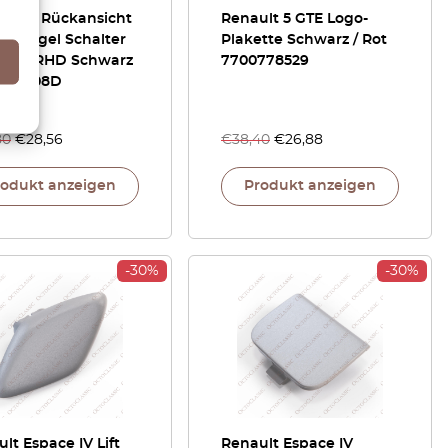
lt 19 Rückansicht
Renault 5 GTE Logo-
nspiegel Schalter
Plakette Schwarz / Rot
oder RHD Schwarz
7700778529
783608D
80
€
28,56
€
38,40
€
26,88
rodukt anzeigen
Produkt anzeigen
-30%
-30%
lt Espace IV Lift
Renault Espace IV