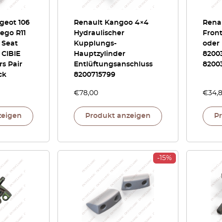
geot 106
Renault Kangoo 4×4
Renau
ego R11
Hydraulischer
Front
I Seat
Kupplungs-
oder 
 CIBIE
Hauptzylinder
8200
rs Pair
Entlüftungsanschluss
8200
ck
8200715799
€
78,00
€
34,
zeigen
Produkt anzeigen
P
-15%