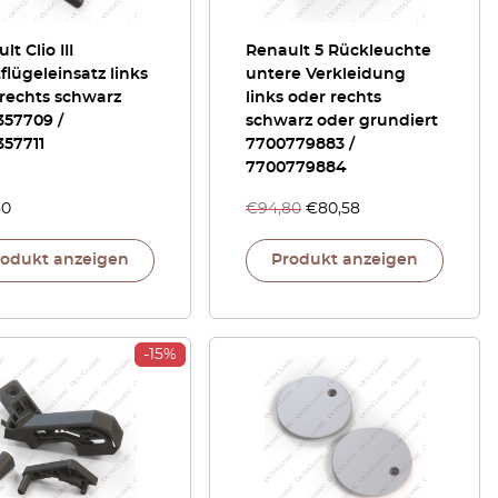
lt Clio III
Renault 5 Rückleuchte
flügeleinsatz links
untere Verkleidung
rechts schwarz
links oder rechts
357709 /
schwarz oder grundiert
357711
7700779883 /
7700779884
80
€
94,80
€
80,58
rodukt anzeigen
Produkt anzeigen
-15%