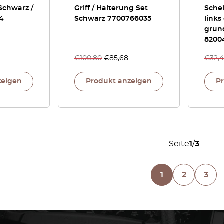
Schwarz /
Griff / Halterung Set
Sche
4
Schwarz 7700766035
links
grund
8200
€
100,80
€
85,68
€
32,
zeigen
Produkt anzeigen
P
Seite
1
/
3
1
2
3