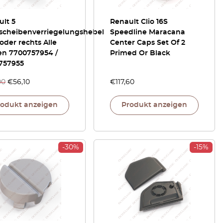
lt 5
Renault Clio 16S
scheibenverriegelungshebel
Speedline Maracana
 oder rechts Alle
Center Caps Set Of 2
en 7700757954 /
Primed Or Black
757955
00
€
56,10
€
117,60
rodukt anzeigen
Produkt anzeigen
-30%
-15%