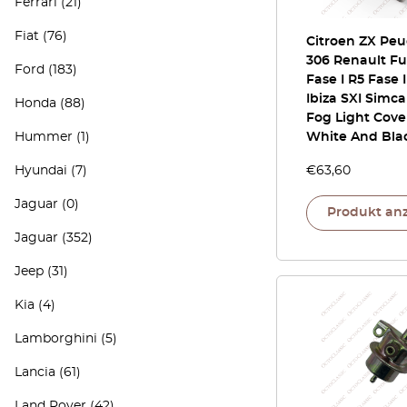
Ferrari
(21)
Fiat
(76)
Citroen ZX Peu
306 Renault Fu
Ford
(183)
Fase I R5 Fase 
Ibiza SXI Simca
Honda
(88)
Fog Light Cove
Hummer
(1)
White And Bla
Hyundai
(7)
€
63,60
Jaguar
(0)
Produkt an
Jaguar
(352)
Jeep
(31)
Kia
(4)
Lamborghini
(5)
Lancia
(61)
Land Rover
(42)