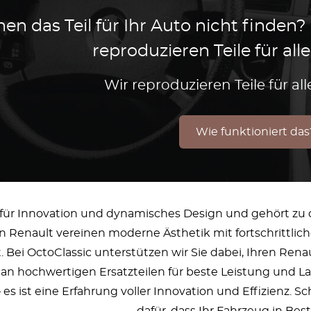
en das Teil für Ihr Auto nicht finden?
reproduzieren Teile für al
Wir reproduzieren Teile für a
Wie funktioniert das
 für Innovation und dynamisches Design und gehört zu
 Renault vereinen moderne Ästhetik mit fortschrittli
t. Bei OctoClassic unterstützen wir Sie dabei, Ihren Rena
an hochwertigen Ersatzteilen für beste Leistung und L
 – es ist eine Erfahrung voller Innovation und Effizienz. 