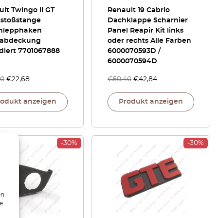
lt Twingo II GT
Renault 19 Cabrio
tstoßstange
Dachklappe Scharnier
hlepphaken
Panel Reapir Kit links
abdeckung
oder rechts Alle Farben
diert 7701067888
6000070593D /
6000070594D
40
€
22,68
€
50,40
€
42,84
rodukt anzeigen
Produkt anzeigen
-30%
-30%
en
ie