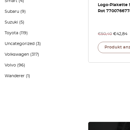
Smart
(4)
Logo-Plakette 
Rot 770076677
Subaru
(9)
Suzuki
(5)
Toyota
(119)
€
50,40
€
42,84
Uncategorized
(3)
Produkt an
Volkswagen
(317)
Volvo
(96)
Wanderer
(1)