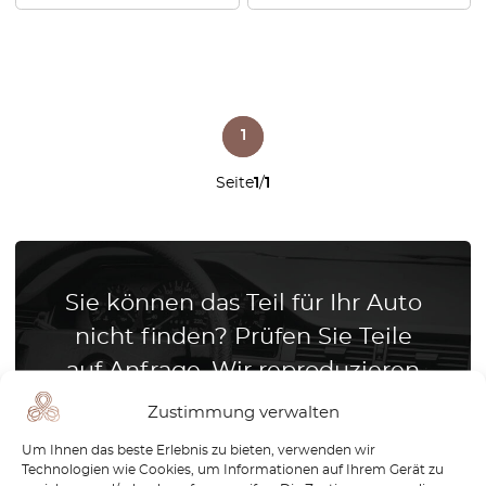
1
Seite
1
/
1
Sie können das Teil für Ihr Auto
nicht finden? Prüfen Sie Teile
auf Anfrage. Wir reproduzieren
Teile für alle Automarken
Zustimmung verwalten
Wir reproduzieren Teile für alle
Um Ihnen das beste Erlebnis zu bieten, verwenden wir
Technologien wie Cookies, um Informationen auf Ihrem Gerät zu
Automarken