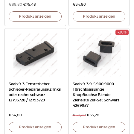
€
88,80
€
75,48
€
34,80
Produkt anzeigen
Produkt anzeigen
-30%
Saab 9-3 Fensterheber-
Saab 9-3 9-5 900 9000
Schieber-Reparatursatz links
Türschlossstange
oder rechts schwarz
Knopfbuchse Blende
12793728 / 12793729
Zierleiste 2er-Set Schwarz
4269957
€
34,80
€
50,40
€
35,28
Produkt anzeigen
Produkt anzeigen