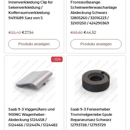
Innenverkleidung Clip für
Frontstoßstange
Seitenverkleidung /
Scheinwerferwaschanlage
Kofferraumverkleidung
Abdeckung Schwarz
9491689 Satz von 5
12805260 / 32016223 /
32101250 / 424290369
€
32,40
€
27,54
€
63,60
€
44,52
Produkt anzeigen
Produkt anzeigen
-15%
Saab 9-3 Viggen/Aero und
Saab 9-3 Fensterheber
900NG Wagenheber-
Trommelgetriebe Spule
Abdeckung 5124458 /
Reparatursatz Schwarz
5124466 / 5124474 / 5124482
12793728 / 12793729