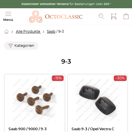
Kostenloser weltweiter Versand
für Bestellungen über £99.*
Suche
Menü
Alle Produkte
Saab
/ 9-3
Kategorien
9-3
-15%
-30%
Saab 900 / 9000 / 9-3
Saab 9-3 / Opel Vectra C