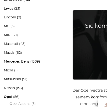
Lexus
(23)
Lincoln
(2)
Sie könn
MG
(3)
MINI
(21)
Maserati
(45)
Mazda
(62)
Mercedes-Benz
(1509)
Micra
(1)
Mitsubishi
(51)
Nissan
(153)
Der Opel Vectra st
Opel
(56)
seinem komfortab
eine langlebi
Opel Ascona
(3)