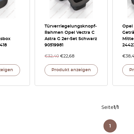
Türverriegelungsknopf-
Opel 
Rahmen Opel Vectra C
Getr
sbox
Astra G 2er-Set Schwarz
Mitt
418
90519981
2442
€
32,40
€
22,68
€
38,
zeigen
Produkt anzeigen
P
Seite
1
/
1
1