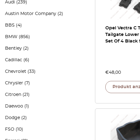
Audi
(239)
Austin Motor Company
(2)
BBS
(4)
Opel Vectra C T
Tailgate Lower
BMW
(856)
Set Of 4 Black
Bentley
(2)
Cadillac
(6)
Chevrolet
(33)
€
48,00
Chrysler
(7)
Produkt an
Citroen
(21)
Daewoo
(1)
Dodge
(2)
FSO
(10)