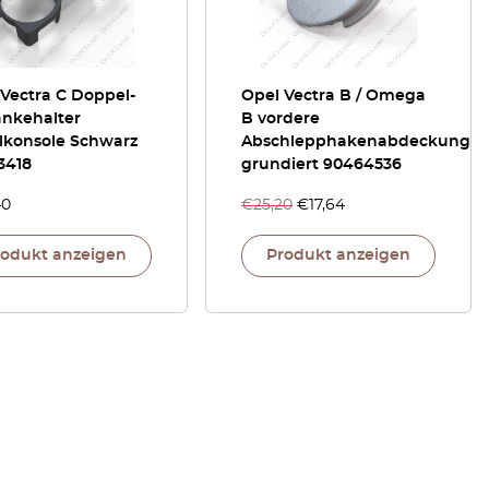
Vectra C Doppel-
Opel Vectra B / Omega
änkehalter
B vordere
elkonsole Schwarz
Abschlepphakenabdeckung
3418
grundiert 90464536
40
€
25,20
€
17,64
rodukt anzeigen
Produkt anzeigen