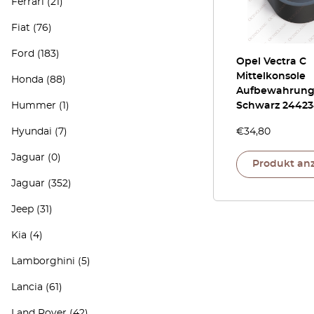
Ferrari
(21)
Fiat
(76)
Ford
(183)
Opel Vectra C
Mittelkonsole
Honda
(88)
Aufbewahrung
Hummer
(1)
Schwarz 24423
Hyundai
(7)
€
34,80
Jaguar
(0)
Produkt an
Jaguar
(352)
Jeep
(31)
Kia
(4)
Lamborghini
(5)
Lancia
(61)
Land Rover
(42)