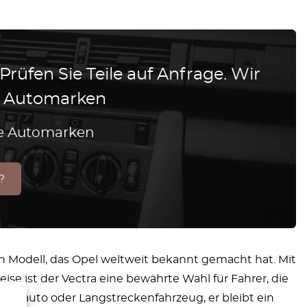
 Prüfen Sie Teile auf Anfrage. Wir
le Automarken
lle Automarken
?
ein Modell, das Opel weltweit bekannt gemacht hat. Mit
e ist der Vectra eine bewährte Wahl für Fahrer, die
ilienauto oder Langstreckenfahrzeug, er bleibt ein