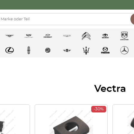
Vectra
-30%