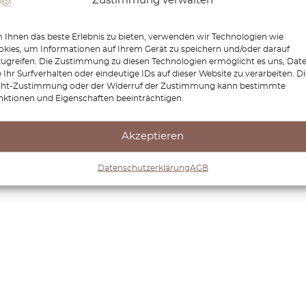
Zustimmung verwalten
 zeitlosem Charme. Bei OctoClassic helfen wir Ihnen, Ihr
satzteile anbieten, die Leistung und Originalität bewa
Ihnen das beste Erlebnis zu bieten, verwenden wir Technologien wie
dafür, dass Ihr Vectra viele weitere Jahre 
kies, um Informationen auf Ihrem Gerät zu speichern und/oder darauf
zugreifen. Die Zustimmung zu diesen Technologien ermöglicht es uns, Dat
 Ihr Surfverhalten oder eindeutige IDs auf dieser Website zu verarbeiten. D
cht-Zustimmung oder der Widerruf der Zustimmung kann bestimmte
nktionen und Eigenschaften beeinträchtigen.
Akzeptieren
Datenschutzerklärung
AGB