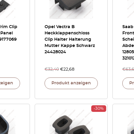
rim Clip
Opel Vectra B
Saab 
 Panel
Heckklappenschloss
Fron
 9177069
Clip Halter Halterung
Sche
Mutter Kappe Schwarz
Abde
24428024
12805
32101
€
32,40
€
22,68
€
63,
zeigen
Produkt anzeigen
P
-30%