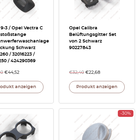
9-3 / Opel Vectra C
Opel Calibra
tstoßstange
Belüftungsgitter Set
inwerferwaschanlage
von 2 Schwarz
ckung Schwarz
90227843
260 / 32016223 /
250 / 424290369
60
€
44,52
€
32,40
€
22,68
rodukt anzeigen
Produkt anzeigen
-30%