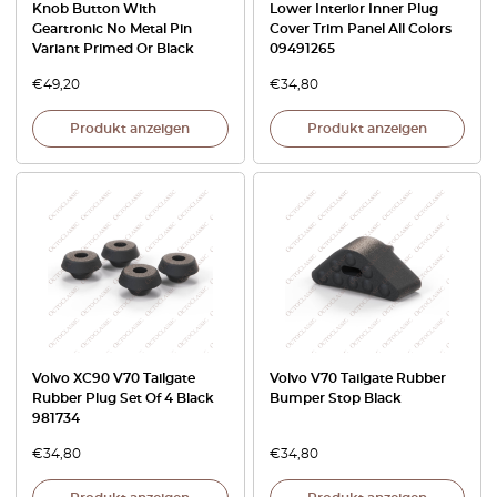
Knob Button With
Lower Interior Inner Plug
Geartronic No Metal Pin
Cover Trim Panel All Colors
Variant Primed Or Black
09491265
€
49,20
€
34,80
Produkt anzeigen
Produkt anzeigen
Volvo XC90 V70 Tailgate
Volvo V70 Tailgate Rubber
Rubber Plug Set Of 4 Black
Bumper Stop Black
981734
€
34,80
€
34,80