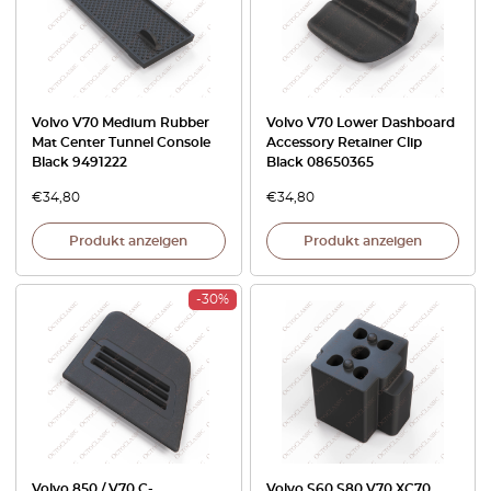
Volvo V70 Medium Rubber
Volvo V70 Lower Dashboard
Mat Center Tunnel Console
Accessory Retainer Clip
Black 9491222
Black 08650365
€
34,80
€
34,80
Produkt anzeigen
Produkt anzeigen
-30%
Volvo 850 / V70 C-
Volvo S60 S80 V70 XC70