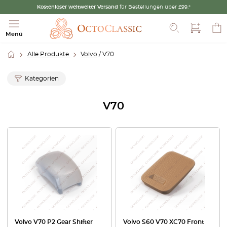
Kostenloser weltweiter Versand
für Bestellungen über £99.*
Suche
Menü
Alle Produkte
Volvo
/ V70
Kategorien
V70
Volvo V70 P2 Gear Shifter
Volvo S60 V70 XC70 Front