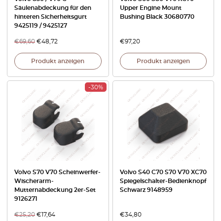
Säulenabdeckung für den
Upper Engine Mount
hinteren Sicherheitsgurt
Bushing Black 30680770
9425119 / 9425127
€
69,60
€
48,72
€
97,20
Produkt anzeigen
Produkt anzeigen
-30%
Volvo S70 V70 Scheinwerfer-
Volvo S40 C70 S70 V70 XC70
Wischerarm-
Spiegelschalter-Bedienknopf
Mutternabdeckung 2er-Set
Schwarz 9148959
9126271
€
25,20
€
17,64
€
34,80