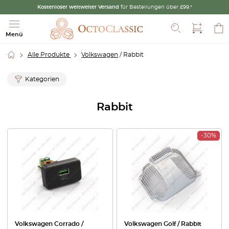
Kostenloser weltweiter Versand
für Bestellungen über £99.*
Suche
Menü
Alle Produkte
Volkswagen
/ Rabbit
Kategorien
Rabbit
-30%
Volkswagen Corrado /
Volkswagen Golf / Rabbit