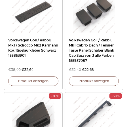
Volkswagen Golf / Rabbit
Volkswagen Golf / Rabbit
Mk1 / Scirocco Mk2 Karmann
Mk1 Cabrio Dach / Fenster
Kotflügelaufkleber Schwarz
Taste Panel Schalter Blank
155853901
Cap Satz von 3 alle Farben
155957087
€
38,40
€
32,64
€
32,40
€
22,68
Produkt anzeigen
Produkt anzeigen
-30%
-30%