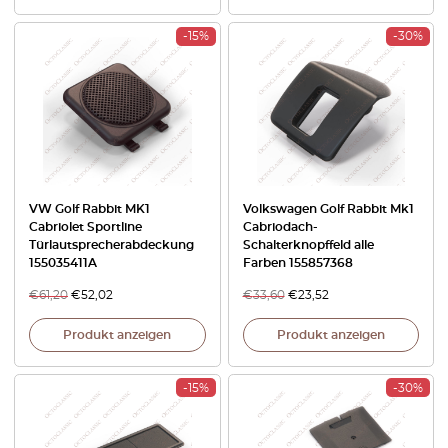
-15%
-30%
VW Golf Rabbit MK1
Volkswagen Golf Rabbit Mk1
Cabriolet Sportline
Cabriodach-
Türlautsprecherabdeckung
Schalterknopffeld alle
155035411A
Farben 155857368
€
61,20
€
52,02
€
33,60
€
23,52
Produkt anzeigen
Produkt anzeigen
-15%
-30%