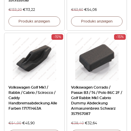
531953515B
€
133,20
€
113,22
€
63,60
€
54,06
Produkt anzeigen
Produkt anzeigen
-15%
-15%
Volkswagen Golf Mk1 /
Volkswagen Corrado /
Rabbit / Cabrio / Scirocco /
Passat B3 / T4 / Polo 86C 2F /
Caddy
Golf Rabbit Mk1 Cabrio
Handbremsabdeckung Alle
Dummy Abdeckung
Farben 171711463A
Armaturenbrett Schwarz
357957087
€
54,00
€
45,90
€
38,40
€
32,64