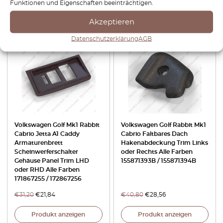
Funktionen und Eigenschaften beeinträchtigen.
Produkt anzeigen
Produkt anzeigen
Akzeptieren
Datenschutzerklärung
AGB
-30%
-30%
Volkswagen Golf Mk1 Rabbit
Volkswagen Golf Rabbit Mk1
Cabrio Jetta A1 Caddy
Cabrio Faltbares Dach
Armaturenbrett
Hakenabdeckung Trim Links
Scheinwerferschalter
oder Rechts Alle Farben
Gehäuse Panel Trim LHD
155871393B / 155871394B
oder RHD Alle Farben
171867255 / 172867256
€
31,20
€
21,84
€
40,80
€
28,56
Produkt anzeigen
Produkt anzeigen