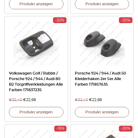
Produkt anzeigen
Produkt anzeigen
-30%
-30%
Volkswagen Golf / Rabbit /
Porsche 924 / 944 / Audi 50
Porsche 924 / 944 / Audi 80
Kleiderhaken 2er Set Alle
B2 Türgriffverkleidungen Alle
Farben 171857635
Farben 171837235
€
32,40
€
22,68
€
32,40
€
22,68
Produkt anzeigen
Produkt anzeigen
-15%
-30%