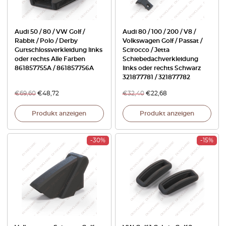
Audi 50 / 80 / VW Golf /
Audi 80 / 100 / 200 / V8 /
Rabbit / Polo / Derby
Volkswagen Golf / Passat /
Gurtschlossverkleidung links
Scirocco / Jetta
oder rechts Alle Farben
Schiebedachverkleidung
861857755A / 861857756A
links oder rechts Schwarz
321877781 / 321877782
€
69,60
€
48,72
€
32,40
€
22,68
Produkt anzeigen
Produkt anzeigen
-30%
-15%