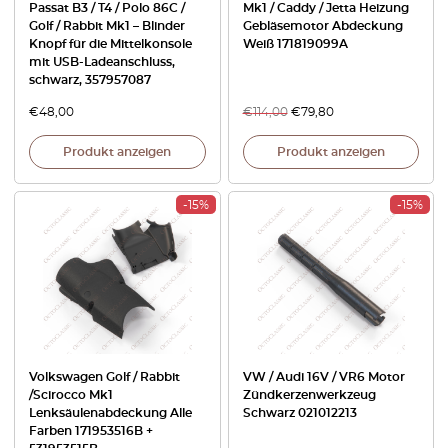
Passat B3 / T4 / Polo 86C /
Mk1 / Caddy / Jetta Heizung
Golf / Rabbit Mk1 – Blinder
Gebläsemotor Abdeckung
Knopf für die Mittelkonsole
Weiß 171819099A
mit USB-Ladeanschluss,
schwarz, 357957087
€
48,00
€
114,00
€
79,80
Produkt anzeigen
Produkt anzeigen
-15%
-15%
Volkswagen Golf / Rabbit
VW / Audi 16V / VR6 Motor
/Scirocco Mk1
Zündkerzenwerkzeug
Lenksäulenabdeckung Alle
Schwarz 021012213
Farben 171953516B +