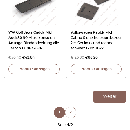
VW Golf Jetta Caddy Mk1
Volkswagen Rabbit Mk1
Audi 80 90 Mittelkonsolen-
Cabrio Sicherheitsgurtbezug
Anzeige Blindabdeckung alle
2er-Set links und rechts
Farben 171863267A
schwarz 171857827C
€
50,40
€
42,84
€
126,00
€
88,20
Produkt anzeigen
Produkt anzeigen
Weiter
1
2
Seite
1
/
2