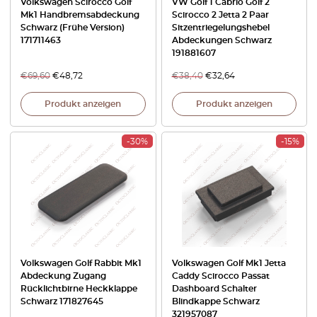
Volkswagen Scirocco Golf
VW Golf 1 Cabrio Golf 2
Mk1 Handbremsabdeckung
Scirocco 2 Jetta 2 Paar
Schwarz (Frühe Version)
Sitzentriegelungshebel
171711463
Abdeckungen Schwarz
191881607
€
69,60
€
48,72
€
38,40
€
32,64
Produkt anzeigen
Produkt anzeigen
-30%
-15%
Volkswagen Golf Rabbit Mk1
Volkswagen Golf Mk1 Jetta
Abdeckung Zugang
Caddy Scirocco Passat
Rücklichtbirne Heckklappe
Dashboard Schalter
Schwarz 171827645
Blindkappe Schwarz
321957087