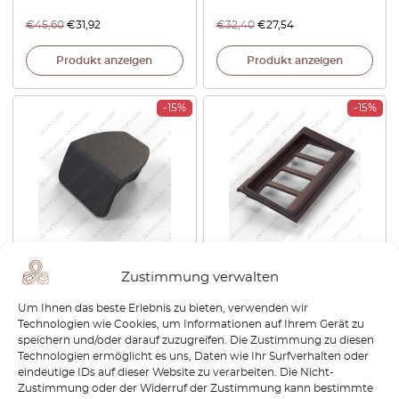
€
45,60
€
31,92
€
32,40
€
27,54
Produkt anzeigen
Produkt anzeigen
-15%
-15%
Volkswagen Golf Mk1 Rabbit
Volkswagen Golf Mk1 Rabbit
Zustimmung verwalten
Cabrio Caddy Jetta Scirocco
Cabrio Jetta A1 Caddy
Mk2 Armaturenbrett Choke
Armaturenbrett
Um Ihnen das beste Erlebnis zu bieten, verwenden wir
Abdeckkappe Blende Alle
Scheinwerferschalter
Technologien wie Cookies, um Informationen auf Ihrem Gerät zu
Farben 171857368
Gehäuse Panel Verkleidung
speichern und/oder darauf zuzugreifen. Die Zustimmung zu diesen
LHD oder RHD Alle Farben
Technologien ermöglicht es uns, Daten wie Ihr Surfverhalten oder
171867256 / 172867255
eindeutige IDs auf dieser Website zu verarbeiten. Die Nicht-
€
33,60
€
28,56
€
50,40
€
42,84
Zustimmung oder der Widerruf der Zustimmung kann bestimmte