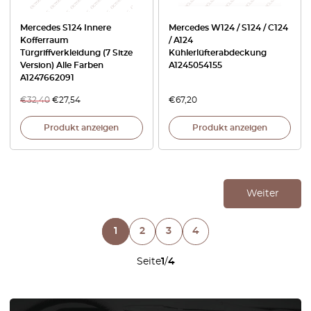
Mercedes S124 Innere
Mercedes W124 / S124 / C124
Kofferraum
/ A124
Türgriffverkleidung (7 Sitze
Kühlerlüfterabdeckung
Version) Alle Farben
A1245054155
A1247662091
€
32,40
€
27,54
€
67,20
Produkt anzeigen
Produkt anzeigen
Weiter
1
2
3
4
Seite
1
/
4