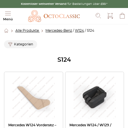
Kostenloser weltweiter Versand
für Bestellungen über £99.*
Suche
Menü
Alle Produkte
Mercedes-Benz
/
W124
/ S124
Kategorien
S124
Mercedes W124 Vordersitz –
Mercedes W124 / W129 /