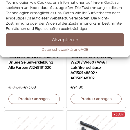
Technologien wie Cookies, um Informationen auf Ihrem Gerät zu
-30%
speichern und/oder darauf zuzugreifen. Die Zustimmung zu diesen
Technologien ermöglicht es uns, Daten wie Ihr Surfverhalten oder
eindeutige IDs auf dieser Website zu verarbeiten. Die Nicht-
Zustimmung oder der Widerruf der Zustimmung kann bestimmte
Funktionen und Eigenschaften beeinträchtigen.
Akzeptieren
Datenschutzerklärung
AGB
Mercedes W124 Beifahrersitz
Mercedes W123 / W124 /
Untere Seitenverkleidung
W201 / W460 / W461
Alle Farben A1249191020
Luftfiltergehäuse
A0150948802 /
A0150948702
€
104,40
€
73,08
€
94,80
Produkt anzeigen
Produkt anzeigen
-30%