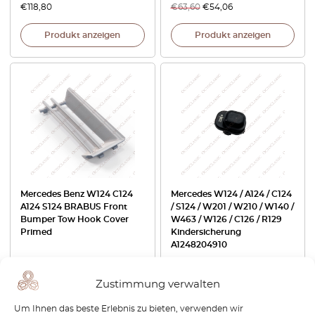
€
118,80
€
63,60
€
54,06
Produkt anzeigen
Produkt anzeigen
Mercedes Benz W124 C124
Mercedes W124 / A124 / C124
A124 S124 BRABUS Front
/ S124 / W201 / W210 / W140 /
Bumper Tow Hook Cover
W463 / W126 / C126 / R129
Primed
Kindersicherung
A1248204910
€
183,60
€
25,20
Zustimmung verwalten
Produkt anzeigen
Produkt anzeigen
Um Ihnen das beste Erlebnis zu bieten, verwenden wir