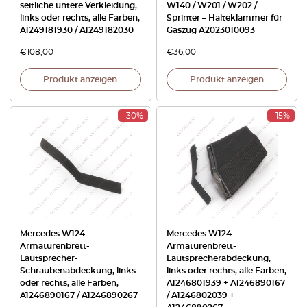
seitliche untere Verkleidung,
W140 / W201 / W202 /
links oder rechts, alle Farben,
Sprinter – Halteklammer für
A1249181930 / A1249182030
Gaszug A2023010093
€
108,00
€
36,00
Produkt anzeigen
Produkt anzeigen
-30%
-15%
Mercedes W124
Mercedes W124
Armaturenbrett-
Armaturenbrett-
Lautsprecher-
Lautsprecherabdeckung,
Schraubenabdeckung, links
links oder rechts, alle Farben,
oder rechts, alle Farben,
A1246801939 + A1246890167
A1246890167 / A1246890267
/ A1246802039 +