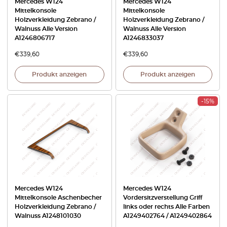
Mercedes W124
Mercedes W124
Mittelkonsole
Mittelkonsole
Holzverkleidung Zebrano /
Holzverkleidung Zebrano /
Walnuss Alle Version
Walnuss Alle Version
A1246806717
A1246833037
€
339,60
€
339,60
Produkt anzeigen
Produkt anzeigen
-15%
Mercedes W124
Mercedes W124
Mittelkonsole Aschenbecher
Vordersitzverstellung Griff
Holzverkleidung Zebrano /
links oder rechts Alle Farben
Walnuss A1248101030
A1249402764 / A1249402864