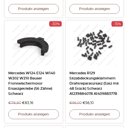
Produkt anzeigen
Produkt anzeigen
-30%
-15%
Mercedes W124 E124 W140
Mercedes R129
W202 W210 Bauser
Sitzabdeckungsklammern
Frontwischermotor
Drahtreparatursatz (Satz mit
Ersatzgetriebe (56 Zähne)
48 Stück) Schwarz
Schwarz
A1239884078 A1409883778
€
118,80
€
83,16
€
66,00
€
56,10
Produkt anzeigen
Produkt anzeigen