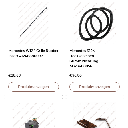
Mercedes W124 Grille Rubber
Mercedes S124
Insert A1248880097
Heckscheiben-
Gummidichtung
A1247400056
€
28,80
€
96,00
Produkt anzeigen
Produkt anzeigen