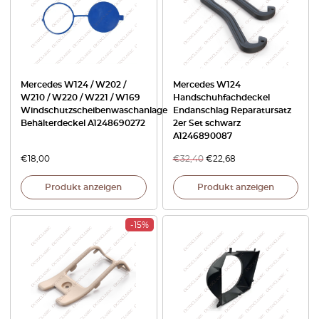
Mercedes W124 / W202 /
Mercedes W124
W210 / W220 / W221 / W169
Handschuhfachdeckel
Windschutzscheibenwaschanlage
Endanschlag Reparatursatz
Behälterdeckel A1248690272
2er Set schwarz
A1246890087
€
18,00
€
32,40
€
22,68
Produkt anzeigen
Produkt anzeigen
-15%