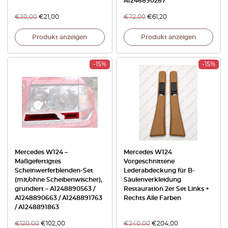
A1246890267
€
30,00
€
21,00
€
72,00
€
61,20
Produkt anzeigen
Produkt anzeigen
-15%
-15%
Mercedes W124 –
Mercedes W124
Maßgefertigtes
Vorgeschnittene
Scheinwerferblenden-Set
Lederabdeckung für B-
(mit/ohne Scheibenwischer),
Säulenverkleidung
grundiert – A1248890563 /
Restauration 2er Set Links +
A1248890663 / A1248891763
Rechts Alle Farben
/ A1248891863
€
120,00
€
102,00
€
240,00
€
204,00