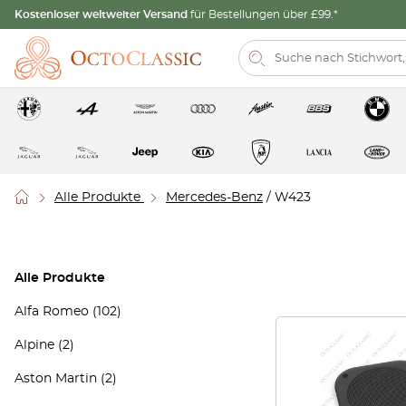
Kostenloser weltweiter Versand
für Bestellungen über £99.*
Alle Produkte
Mercedes-Benz
/ W423
Alle Produkte
Alfa Romeo
(102)
Alpine
(2)
Aston Martin
(2)