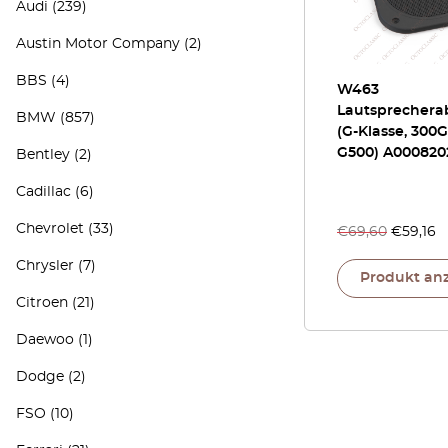
Audi
(239)
Austin Motor Company
(2)
BBS
(4)
W463
Lautsprecher
BMW
(857)
(G-Klasse, 300G
G500) A000820
Bentley
(2)
Cadillac
(6)
Chevrolet
(33)
€
69,60
€
59,16
Chrysler
(7)
Produkt an
Citroen
(21)
Daewoo
(1)
Dodge
(2)
FSO
(10)