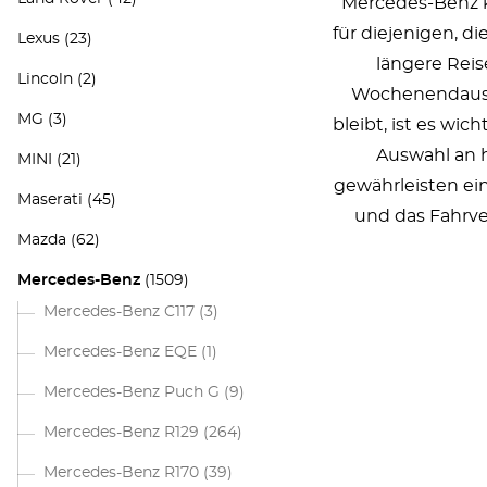
Mercedes-Benz k
für diejenigen, d
Lexus
(23)
längere Reis
Lincoln
(2)
Wochenendausfl
MG
(3)
bleibt, ist es wi
Auswahl an h
MINI
(21)
gewährleisten ein
Maserati
(45)
und das Fahrve
Mazda
(62)
Mercedes-Benz
(1509)
Mercedes-Benz C117
(3)
Mercedes-Benz EQE
(1)
Mercedes-Benz Puch G
(9)
Mercedes-Benz R129
(264)
Mercedes-Benz R170
(39)