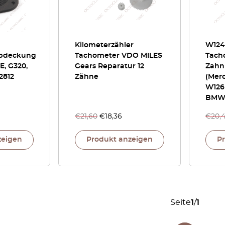
Kilometerzähler
W124
abdeckung
Tachometer VDO MILES
Tach
E, G320,
Gears Reparatur 12
Zahn
2812
Zähne
(Mer
W126
BMW 
€
21,60
€
18,36
€
20,
zeigen
Produkt anzeigen
P
Seite
1
/
1