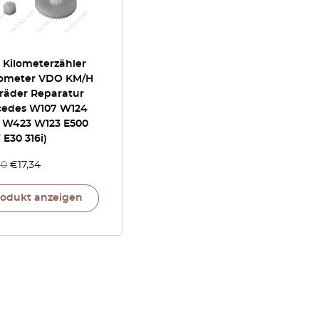
 Kilometerzähler
ometer VDO KM/H
räder Reparatur
cedes W107 W124
 W423 W123 E500
E30 316i)
40
€
17,34
rodukt anzeigen