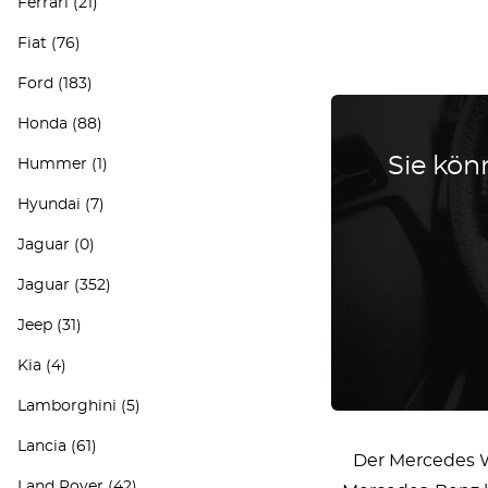
Ferrari
(21)
Fiat
(76)
Ford
(183)
Honda
(88)
Sie könn
Hummer
(1)
Hyundai
(7)
Jaguar
(0)
Jaguar
(352)
Jeep
(31)
Kia
(4)
Lamborghini
(5)
Lancia
(61)
Der Mercedes W4
Land Rover
(42)