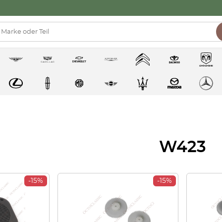
W423
-15%
-15%