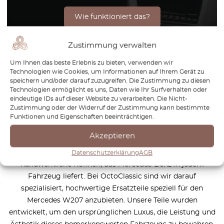
Wie funktioniert das?
Zustimmung verwalten
Um Ihnen das beste Erlebnis zu bieten, verwenden wir
Der Mercedes W207 ist eine beeindruckende Kombination
Technologien wie Cookies, um Informationen auf Ihrem Gerät zu
aus Stil, Luxus und Leistung – ein wahres Meisterwerk, das
speichern und/oder darauf zuzugreifen. Die Zustimmung zu diesen
Technologien ermöglicht es uns, Daten wie Ihr Surfverhalten oder
die Eleganz und Innovation verkörpert, für die Mercedes-
eindeutige IDs auf dieser Website zu verarbeiten. Die Nicht-
Benz bekannt ist. Als Teil der E-Klasse-Coupé-Reihe
Zustimmung oder der Widerruf der Zustimmung kann bestimmte
eingeführt, bietet der W207 dynamisches Fahrverhalten, ein
Funktionen und Eigenschaften beeinträchtigen.
verfeinertes Design und die neuesten Technologien der
Akzeptieren
Automobilindustrie. Mit leistungsstarken Motoren und
einer sanften Fahrt ist er ein wahres Zeugnis für das
Datenschutzerklärung
AGB
handwerkliche Können, das Mercedes-Benz in jedem
Fahrzeug liefert. Bei OctoClassic sind wir darauf
spezialisiert, hochwertige Ersatzteile speziell für den
Mercedes W207 anzubieten. Unsere Teile wurden
entwickelt, um den ursprünglichen Luxus, die Leistung und