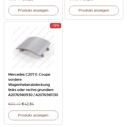
Produkt anzeigen
Produkt anzeigen
-15%
Mercedes C207 E-Coupe
vordere
Wagenheberabdeckung
links oder rechts grundiert
A2076980930 / A2076981130
€
50,40
€
42,84
Produkt anzeigen