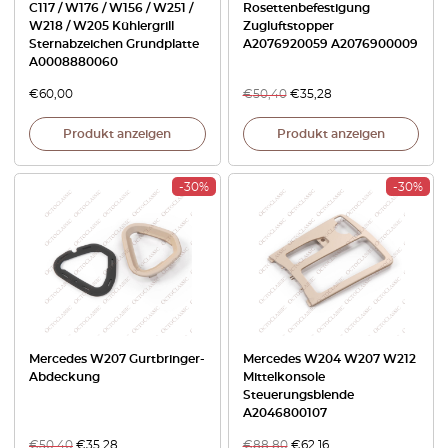
C117 / W176 / W156 / W251 /
Rosettenbefestigung
W218 / W205 Kühlergrill
Zugluftstopper
Sternabzeichen Grundplatte
A2076920059 A2076900009
A0008880060
€
60,00
€
50,40
€
35,28
Produkt anzeigen
Produkt anzeigen
-30%
-30%
Mercedes W207 Gurtbringer-
Mercedes W204 W207 W212
Abdeckung
Mittelkonsole
Steuerungsblende
A2046800107
€
50,40
€
35,28
€
88,80
€
62,16