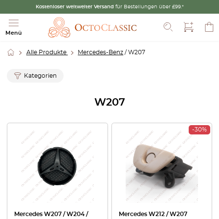
Kostenloser weltweiter Versand
für Bestellungen über £99.*
Suche
Menü
Alle Produkte
Mercedes-Benz
/ W207
Kategorien
W207
-30%
Mercedes W207 / W204 /
Mercedes W212 / W207