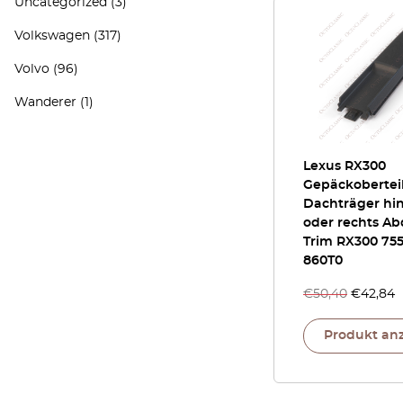
Uncategorized
(3)
Volkswagen
(317)
Volvo
(96)
Wanderer
(1)
Lexus RX300
Gepäckobertei
Dachträger hin
oder rechts A
Trim RX300 75
860T0
€
50,40
€
42,84
Produkt an