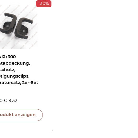
-30%
s Rx300
htabdeckung,
schutz,
tigungsclips,
atursatz, 2er-Set
60
€
19,32
rodukt anzeigen