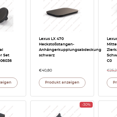
Lexus LX 470
Lexus
Heckstoßstangen-
Mitte
al
Anhängerkupplungsabdeckung
Zierk
r Set
schwarz
Schwa
-06036
C0
€
40,80
€
25,
zeigen
Produkt anzeigen
P
-30%