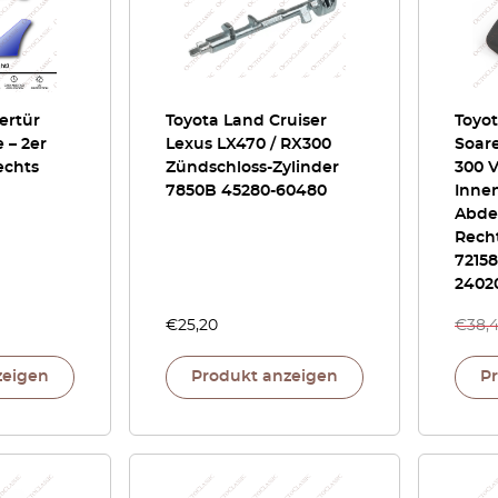
tertür
Toyota Land Cruiser
Toyot
 – 2er
Lexus LX470 / RX300
Soare
echts
Zündschloss-Zylinder
300 V
7850B 45280-60480
Inne
Abde
Recht
72158
2402
€
25,20
€
38,
zeigen
Produkt anzeigen
P