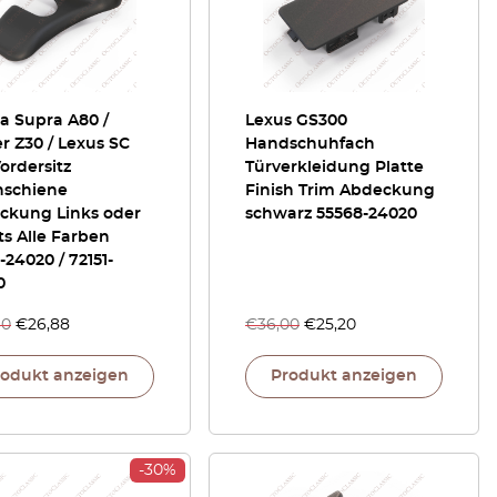
a Supra A80 /
Lexus GS300
r Z30 / Lexus SC
Handschuhfach
ordersitz
Türverkleidung Platte
nschiene
Finish Trim Abdeckung
ckung Links oder
schwarz 55568-24020
s Alle Farben
-24020 / 72151-
0
40
€
26,88
€
36,00
€
25,20
rodukt anzeigen
Produkt anzeigen
-30%