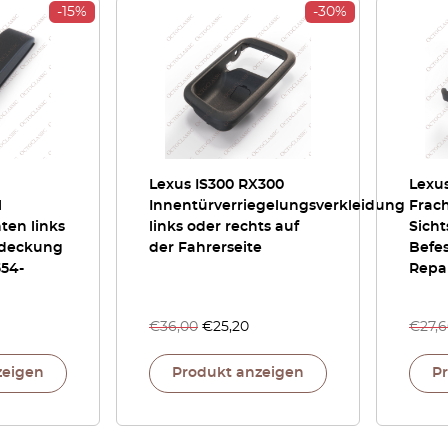
-15%
-30%
Lexus IS300 RX300
Lexu
l
Innentürverriegelungsverkleidung
Frac
ten links
links oder rechts auf
Sicht
bdeckung
der Fahrerseite
Befes
554-
Repar
€
36,00
€
25,20
€
27,
zeigen
Produkt anzeigen
P