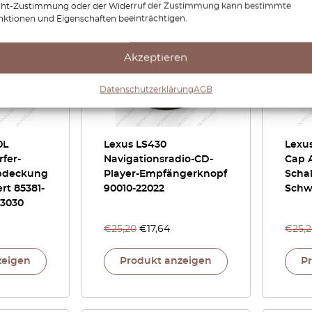
cht-Zustimmung oder der Widerruf der Zustimmung kann bestimmte
nktionen und Eigenschaften beeinträchtigen.
-15%
-30%
Akzeptieren
Datenschutzerklärung
AGB
0L
Lexus LS430
Lexus
fer-
Navigationsradio-CD-
Cap 
bdeckung
Player-Empfängerknopf
Scha
rt 85381-
90010-22022
Schw
53030
€
25,20
€
17,64
€
25,
zeigen
Produkt anzeigen
P