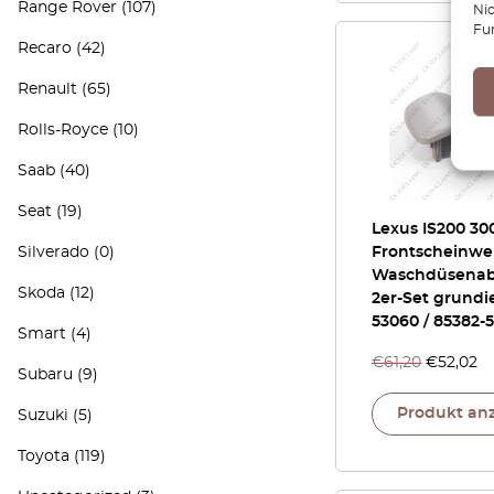
Range Rover
(107)
Ni
Fu
Recaro
(42)
Renault
(65)
Rolls-Royce
(10)
Saab
(40)
Seat
(19)
Lexus IS200 30
Silverado
(0)
Frontscheinwer
Waschdüsena
Skoda
(12)
2er-Set grundie
53060 / 85382-
Smart
(4)
€
61,20
€
52,02
Subaru
(9)
Produkt an
Suzuki
(5)
Toyota
(119)