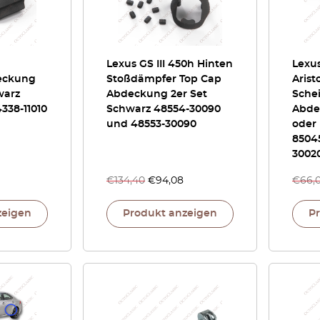
Lexus GS III 450h Hinten
Lexus
eckung
Stoßdämpfer Top Cap
Arist
warz
Abdeckung 2er Set
Sche
4338-11010
Schwarz 48554-30090
Abde
und 48553-30090
oder 
85045
3002
€
134,40
€
94,08
€
66,
zeigen
Produkt anzeigen
P