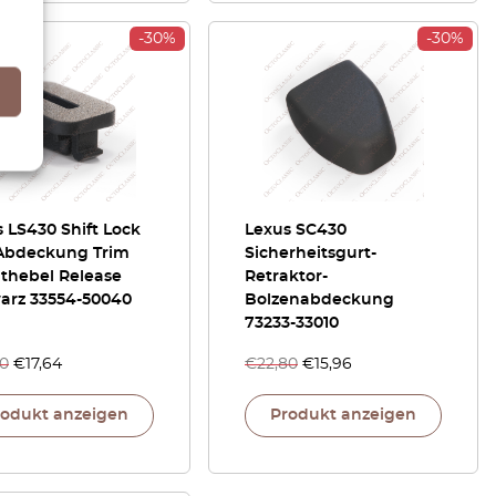
-30%
-30%
 LS430 Shift Lock
Lexus SC430
Abdeckung Trim
Sicherheitsgurt-
lthebel Release
Retraktor-
arz 33554-50040
Bolzenabdeckung
73233-33010
20
€
17,64
€
22,80
€
15,96
rodukt anzeigen
Produkt anzeigen