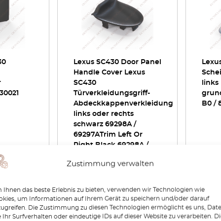
30
Lexus SC430 Door Panel
Lexu
Handle Cover Lexus
Sche
r
SC430
links
30021
Türverkleidungsgriff-
grund
Abdeckkappenverkleidung
B0 / 
links oder rechts
schwarz 69298A /
69297ATrim Left Or
Right Black 69298A /
69297A
Zustimmung verwalten
€
25,20
€
17,64
€
50,
Ihnen das beste Erlebnis zu bieten, verwenden wir Technologien wie
zeigen
Produkt anzeigen
P
kies, um Informationen auf Ihrem Gerät zu speichern und/oder darauf
zugreifen. Die Zustimmung zu diesen Technologien ermöglicht es uns, Dat
 Ihr Surfverhalten oder eindeutige IDs auf dieser Website zu verarbeiten. D