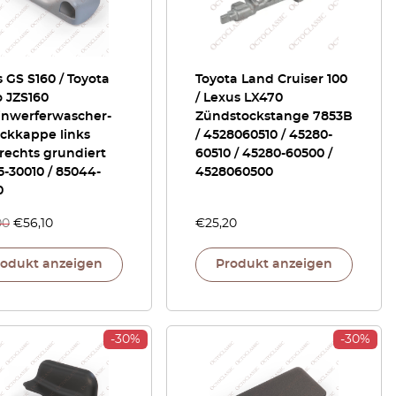
 GS S160 / Toyota
Toyota Land Cruiser 100
o JZS160
/ Lexus LX470
inwerferwascher-
Zündstockstange 7853B
ckkappe links
/ 4528060510 / 45280-
rechts grundiert
60510 / 45280-60500 /
-30010 / 85044-
4528060500
0
00
€
56,10
€
25,20
rodukt anzeigen
Produkt anzeigen
-30%
-30%