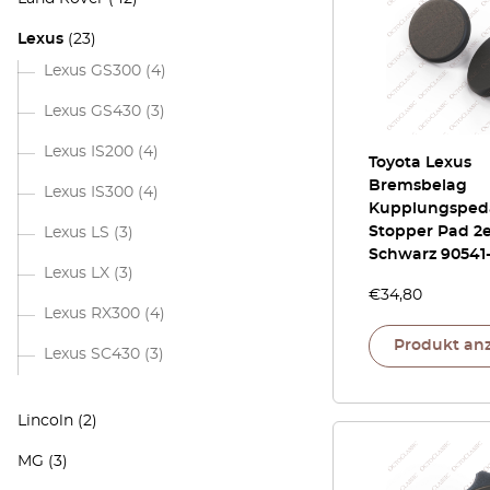
Lexus
(23)
Lexus GS300
(4)
Lexus GS430
(3)
Lexus IS200
(4)
Toyota Lexus
Bremsbelag
Lexus IS300
(4)
Kupplungsped
Stopper Pad 2e
Lexus LS
(3)
Schwarz 90541
Lexus LX
(3)
€
34,80
Lexus RX300
(4)
Produkt an
Lexus SC430
(3)
Lincoln
(2)
MG
(3)