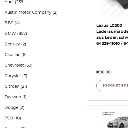
Audi
(239)
Austin Motor Company
(2)
BBS
(4)
Lexus LC500
Laderaumabd
BMW
(857)
aus Leder, sch
64339-11010 / 6
Bentley
(2)
Cadillac
(6)
Chevrolet
(33)
€
96,00
Chrysler
(7)
Produkt an
Citroen
(21)
Daewoo
(1)
Dodge
(2)
FSO
(10)