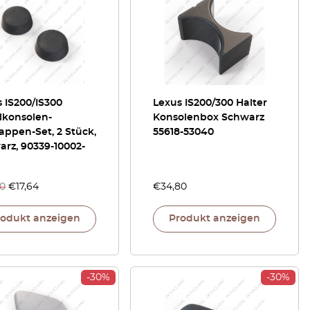
 IS200/IS300
Lexus IS200/300 Halter
lkonsolen-
Konsolenbox Schwarz
appen-Set, 2 Stück,
55618-53040
rz, 90339-10002-
20
€
17,64
€
34,80
rodukt anzeigen
Produkt anzeigen
-30%
-30%