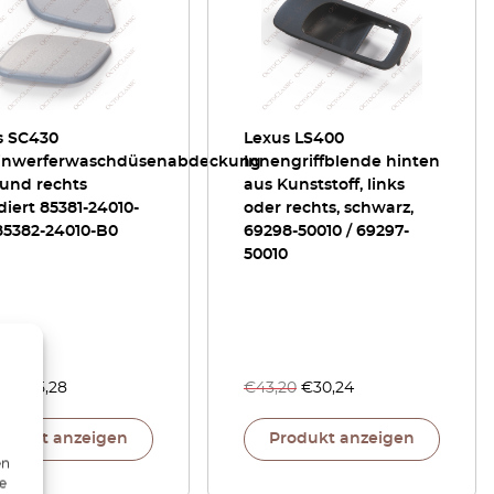
s SC430
Lexus LS400
inwerferwaschdüsenabdeckung
Innengriffblende hinten
 und rechts
aus Kunststoff, links
iert 85381-24010-
oder rechts, schwarz,
85382-24010-B0
69298-50010 / 69297-
50010
40
€
35,28
€
43,20
€
30,24
rodukt anzeigen
Produkt anzeigen
en
ie