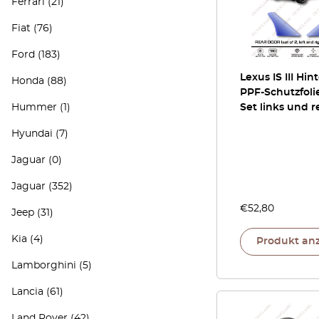
Ferrari
(21)
Fiat
(76)
Ford
(183)
Lexus IS III Hin
Honda
(88)
PPF-Schutzfolie
Hummer
(1)
Set links und r
Hyundai
(7)
Jaguar
(0)
Jaguar
(352)
€
52,80
Jeep
(31)
Kia
(4)
Produkt an
Lamborghini
(5)
Lancia
(61)
Land Rover
(42)