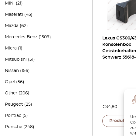
MINI
(21)
Maserati
(45)
Mazda
(62)
Mercedes-Benz
(1509)
Lexus GS300/4
Konsolenbox
Micra
(1)
Getränkehalte
Schwarz 55618-
Mitsubishi
(51)
Nissan
(156)
Opel
(56)
Other
(206)
Peugeot
(25)
€
34,80
Pontiac
(5)
Um 
Produkt an
Coo
Porsche
(248)
zu
wie