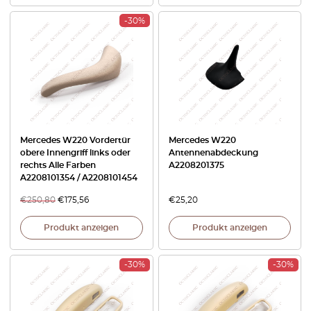
-30%
Mercedes W220 Vordertür
Mercedes W220
obere Innengriff links oder
Antennenabdeckung
rechts Alle Farben
A2208201375
A2208101354 / A2208101454
€
250,80
€
175,56
€
25,20
Produkt anzeigen
Produkt anzeigen
-30%
-30%