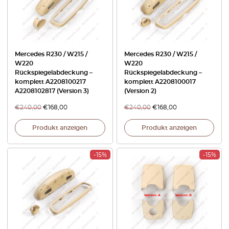
Mercedes R230 / W215 /
Mercedes R230 / W215 /
W220
W220
Rückspiegelabdeckung –
Rückspiegelabdeckung –
komplett A2208100217
komplett A2208100017
A2208102817 (Version 3)
(Version 2)
€
240,00
€
168,00
€
240,00
€
168,00
Produkt anzeigen
Produkt anzeigen
-15%
-15%