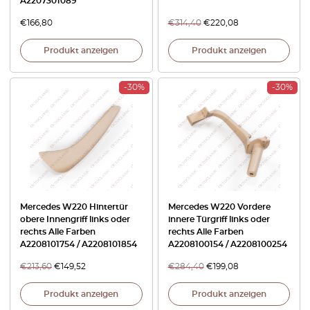
A2207301089
€
166,80
€
314,40
€
220,08
Produkt anzeigen
Produkt anzeigen
-30%
-30%
Mercedes W220 Hintertür
Mercedes W220 Vordere
obere Innengriff links oder
innere Türgriff links oder
rechts Alle Farben
rechts Alle Farben
A2208101754 / A2208101854
A2208100154 / A2208100254
€
213,60
€
149,52
€
284,40
€
199,08
Produkt anzeigen
Produkt anzeigen