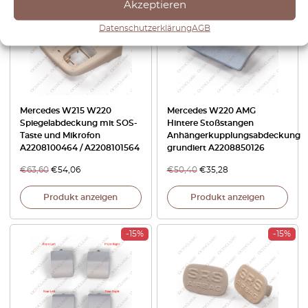
Akzeptieren
Datenschutzerklärung
AGB
Mercedes W215 W220
Mercedes W220 AMG
Spiegelabdeckung mit SOS-
Hintere Stoßstangen
Taste und Mikrofon
Anhängerkupplungsabdeckung
A2208100464 / A2208101564
grundiert A2208850126
€
63,60
€
54,06
€
50,40
€
35,28
Produkt anzeigen
Produkt anzeigen
-15%
-15%