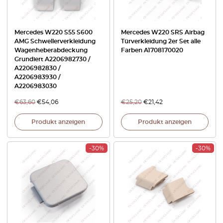
Mercedes W220 S55 S600
Mercedes W220 SRS Airbag
AMG Schwellerverkleidung
Türverkleidung 2er Set alle
Wagenheberabdeckung
Farben A1708170020
Grundiert A2206982730 /
A2206982830 /
A2206983930 /
A2206983030
€
63,60
€
54,06
€
25,20
€
21,42
Produkt anzeigen
Produkt anzeigen
-30%
-30%