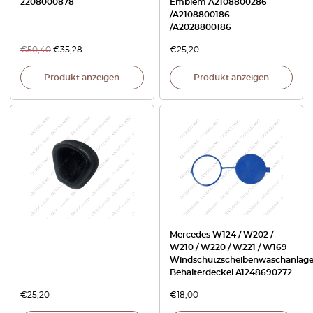
2208000878
Emblem A2108800286
/A2108800186
/A2028800186
€
50,40
€
35,28
€
25,20
Produkt anzeigen
Produkt anzeigen
Mercedes W124 / W202 /
W210 / W220 / W221 / W169
Windschutzscheibenwaschanlag
Behälterdeckel A1248690272
€
25,20
€
18,00