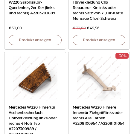
W220 Stabilisator-
Türverkleidung Clip
Querlenker, 2er-Set (links
Reparatur-Kit links oder
und rechts) A2203203689
rechts Satz von 7 (Tür-Karte
Montage Clips) Schwarz
€
30,00
€
70,80
€
49,56
Produkt anzeigen
Produkt anzeigen
-30%
Mercedes W220 Hintertür
Mercedes W220 Hintere
Aschenbecherfach
Innentür Ziehgriff links oder
Holzverkleidung links oder
rechts Alle Farben
rechts 4 Holz Typ
A2208100954 / A2208101054
A2207300989 /