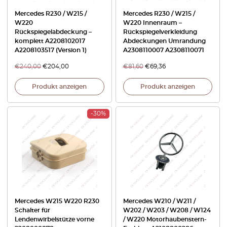
Mercedes R230 / W215 /
Mercedes R230 / W215 /
W220
W220 Innenraum –
Rückspiegelabdeckung –
Rückspiegelverkleidung
komplett A2208102017
Abdeckungen Umrandung
A2208103517 (Version 1)
A2308110007 A2308110071
€
240,00
€
204,00
€
81,60
€
69,36
Produkt anzeigen
Produkt anzeigen
-30%
Mercedes W215 W220 R230
Mercedes W210 / W211 /
Schalter für
W202 / W203 / W208 / W124
Lendenwirbelstütze vorne
/ W220 Motorhaubenstern-