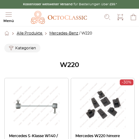
Kostenloser weltweiter Versand
für Bestellungen über £99.*
Suche
Menü
Alle Produkte
Mercedes-Benz
/ W220
Kategorien
W220
-30%
Mercedes S-Klasse W140 /
Mercedes W220 hintere