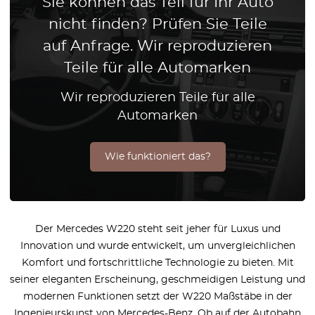
Sie können das Teil für Ihr Auto
nicht finden? Prüfen Sie Teile
auf Anfrage. Wir reproduzieren
Teile für alle Automarken
Wir reproduzieren Teile für alle
Automarken
Wie funktioniert das?
Der Mercedes W220 steht seit jeher für Luxus und
Innovation und wurde entwickelt, um unvergleichlichen
Komfort und fortschrittliche Technologie zu bieten. Mit
seiner eleganten Erscheinung, geschmeidigen Leistung und
modernen Funktionen setzt der W220 Maßstäbe in der
Ingenieurskunst von Mercedes-Benz. Ob auf der Autobahn