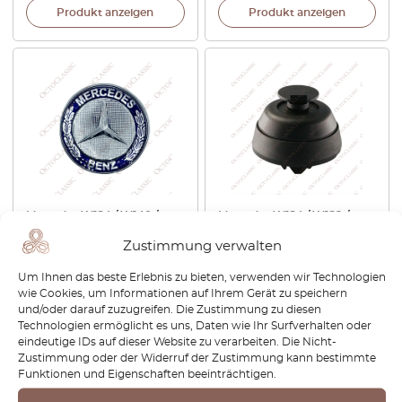
Produkt anzeigen
Produkt anzeigen
Mercedes W124 / W140 /
Mercedes W124 / W129 /
W208 / W202 / W203 / W204
W202 / W208 / W210 / W215
Zustimmung verwalten
/ W210 / W211 / W210 / W221
/ W220 Hebebockunterlage
Motorhauben-Stern-
A0019979586
Um Ihnen das beste Erlebnis zu bieten, verwenden wir Technologien
Emblem A2048170616
wie Cookies, um Informationen auf Ihrem Gerät zu speichern
€
25,20
€
25,20
und/oder darauf zuzugreifen. Die Zustimmung zu diesen
Technologien ermöglicht es uns, Daten wie Ihr Surfverhalten oder
eindeutige IDs auf dieser Website zu verarbeiten. Die Nicht-
Produkt anzeigen
Produkt anzeigen
Zustimmung oder der Widerruf der Zustimmung kann bestimmte
Funktionen und Eigenschaften beeinträchtigen.
-15%
-30%