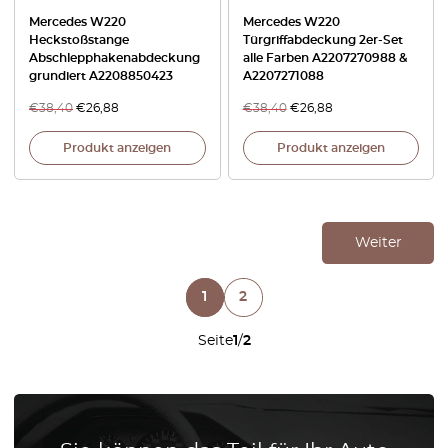
Mercedes W220
Mercedes W220
Heckstoßstange
Türgriffabdeckung 2er-Set
Abschlepphakenabdeckung
alle Farben A2207270988 &
grundiert A2208850423
A2207271088
€
38,40
€
26,88
€
38,40
€
26,88
Produkt anzeigen
Produkt anzeigen
Weiter
1
2
Seite
1
/
2