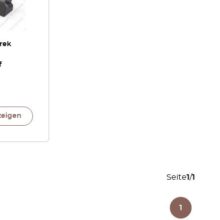
rek
f
zeigen
Seite
1
/
1
1