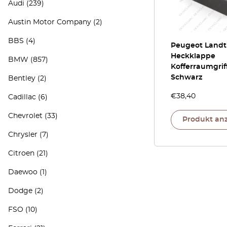
Audi
(239)
Austin Motor Company
(2)
BBS
(4)
Peugeot Landt
Heckklappe
BMW
(857)
Kofferraumgrif
Schwarz
Bentley
(2)
€
38,40
Cadillac
(6)
Chevrolet
(33)
Produkt an
Chrysler
(7)
Citroen
(21)
Daewoo
(1)
Dodge
(2)
FSO
(10)